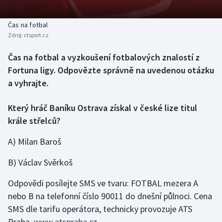
Baseball a softbal
Soutěže
Čas na fotbal
Basketbal
Historické návraty
Zdroj:
ctsport.cz
Biatlon
Aplikace ČT sport
Čas na fotbal a vyzkoušení fotbalových znalostí z
Fortuna ligy. Odpovězte správně na uvedenou otázku
Boby a skeleton
AZ kvíz
a vyhrajte.
Box
Který hráč Baníku Ostrava získal v české lize titul
krále střelců?
Curling
A) Milan Baroš
Dostihy
B) Václav Svěrkoš
Florbal
Odpovědi posílejte SMS ve tvaru: FOTBAL mezera A
nebo B na telefonní číslo 90011 do dnešní půlnoci. Cena
Futsal
SMS dle tarifu operátora, technicky provozuje ATS
Praha,
Golf
www.atspraha.cz
.