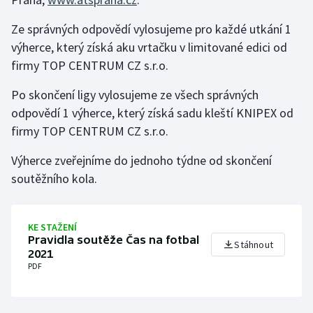
Ze správných odpovědí vylosujeme pro každé utkání 1
Gymnastika
výherce, který získá aku vrtačku v limitované edici od
firmy TOP CENTRUM CZ s.r.o.
Házená
Po skončení ligy vylosujeme ze všech správných
Jezdectví
odpovědí 1 výherce, který získá sadu kleští KNIPEX od
firmy TOP CENTRUM CZ s.r.o.
Judo
Výherce zveřejníme do jednoho týdne od skončení
Krasobruslení
soutěžního kola.
Lezení
KE STAŽENÍ
Lyže a snowboard
Pravidla soutěže Čas na fotbal
Stáhnout
2021
Moderní pětiboj
PDF
Motorsport