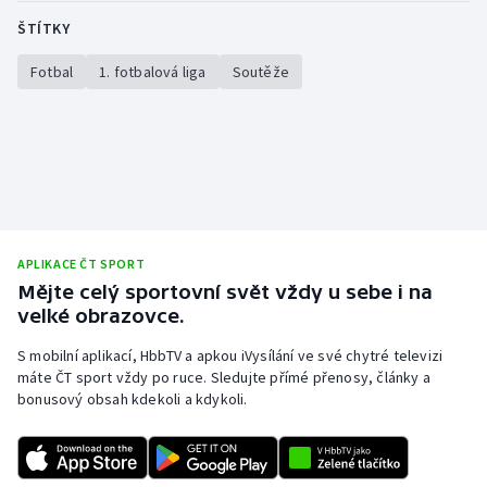
ŠTÍTKY
Olympijské hry
Fotbal
1. fotbalová liga
Soutěže
Parasport
Plavání
Plážový volejbal
Ragby
APLIKACE ČT SPORT
Mějte celý sportovní svět vždy u sebe i na
Rychlobruslení
velké obrazovce.
Rychlostní kanoistika
S mobilní aplikací, HbbTV a apkou iVysílání ve své chytré televizi
máte ČT sport vždy po ruce. Sledujte přímé přenosy, články a
Short track
bonusový obsah kdekoli a kdykoli.
Sportovní střelba