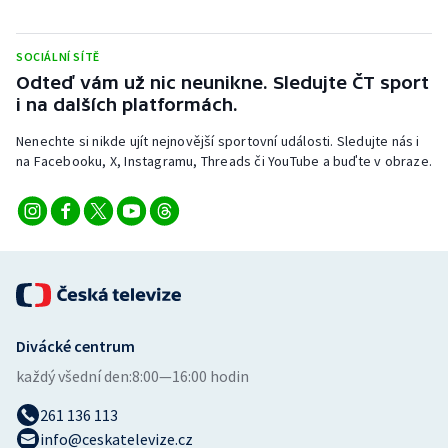
Stolní tenis
SOCIÁLNÍ SÍTĚ
Triatlon
Odteď vám už nic neunikne. Sledujte ČT sport
i na dalších platformách.
Veslování
Nenechte si nikde ujít nejnovější sportovní události. Sledujte nás i
Vodní slalom
na Facebooku, X, Instagramu, Threads či YouTube a buďte v obraze.
Volejbal
Ostatní
Divácké centrum
každý všední den:
8:00—16:00 hodin
261 136 113
info@ceskatelevize.cz