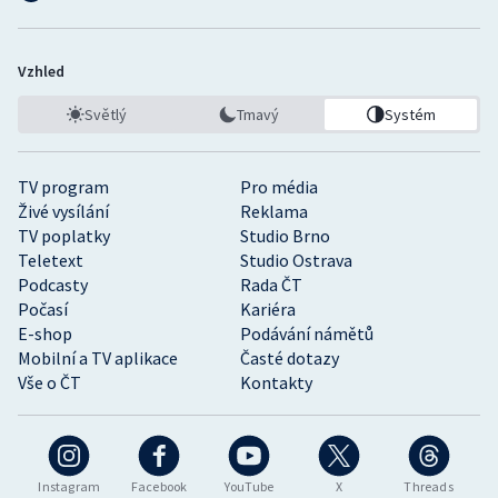
Vzhled
Světlý
Tmavý
Systém
TV program
Pro média
Živé vysílání
Reklama
TV poplatky
Studio Brno
Teletext
Studio Ostrava
Podcasty
Rada ČT
Počasí
Kariéra
E-shop
Podávání námětů
Mobilní a TV aplikace
Časté dotazy
Vše o ČT
Kontakty
Instagram
Facebook
YouTube
X
Threads