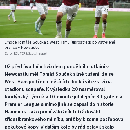
Baseball a softbal
Soutěže
Basketbal
Historické návraty
Biatlon
Aplikace ČT sport
Emoce Tomáše Součka z West Hamu (uprostřed) po vstřelené
Boby a skeleton
AZ kvíz
brance v Newcastlu
Zdroj:
REUTERS/Scott Heppell
Box
Už před úvodním hvizdem pondělního utkání v
Newcastlu měl Tomáš Souček silné tušení, že se
Curling
West Ham po třech měsících dočká vítězství na
Dostihy
stadionu soupeře. K výsledku 2:0 nasměroval
londýnský tým už v 10. minutě jubilejním 30. gólem v
Florbal
Premier League a mimo jiné se zapsal do historie
Hammers. Jako první záložník totiž dosáhl
Futsal
třicetibrankového milníku, aniž by k tomu potřeboval
pokutové kopy. V dalším kole by rád oslavil skalp
Golf