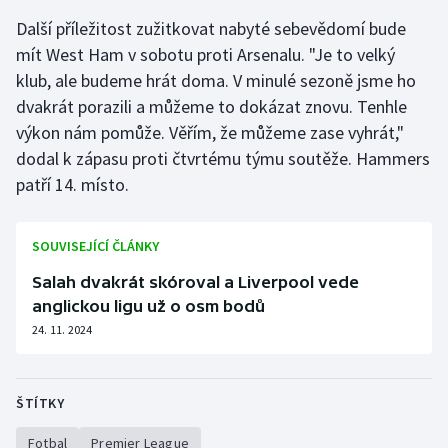
Stolní tenis
Další příležitost zužitkovat nabyté sebevědomí bude
mít West Ham v sobotu proti Arsenalu. "Je to velký
Triatlon
klub, ale budeme hrát doma. V minulé sezoně jsme ho
dvakrát porazili a můžeme to dokázat znovu. Tenhle
Veslování
výkon nám pomůže. Věřím, že můžeme zase vyhrát,"
dodal k zápasu proti čtvrtému týmu soutěže. Hammers
Vodní slalom
patří 14. místo.
Volejbal
SOUVISEJÍCÍ ČLÁNKY
Ostatní
Salah dvakrát skóroval a Liverpool vede
anglickou ligu už o osm bodů
24. 11. 2024
ŠTÍTKY
Fotbal
Premier League