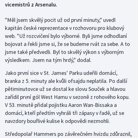
vicemistrů z Arsenalu.
Gymnastika
"Měl jsem skvělý pocit už od první minuty," uvedl
kapitán české reprezentace v rozhovoru pro klubový
Házená
web. "Už rozcvičení bylo výborné. Byli jsme odhodlaní
bojovat a řekli jsme si, že se budeme rvát za sebe. A to
Jezdectví
jsme také předvedli. Byl to skvělý výkon s výborným
Judo
výsledkem. Jsem na tým hrdý," dodal.
Jako první sice v St. James' Parku udeřili domácí,
Krasobruslení
branka z 5. minuty ale kvůli ofsajdu neplatila. Po další
Lezení
pětiminutovce už se dostal ke slovu Souček a hlavou
zařídil první gól West Hamu v sezoně z rohového kopu.
Lyže a snowboard
V 53. minutě přidal pojistku Aaron Wan-Bissaka a
domácí, kteří předtím vyhráli tři zápasy v řadě, už se
Moderní pětiboj
navzdory bouřlivé kulise k odpovědi nezmohli.
Motorsport
Středopolař Hammers po závěrečném hvizdu zdůraznil,