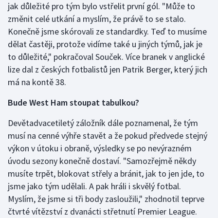
jak důležité pro tým bylo vstřelit první gól. "Může to
Olympijské hry
změnit celé utkání a myslím, že právě to se stalo.
Konečně jsme skórovali ze standardky. Teď to musíme
Parasport
dělat častěji, protože vidíme také u jiných týmů, jak je
to důležité," pokračoval Souček. Více branek v anglické
Plavání
lize dal z českých fotbalistů jen Patrik Berger, který jich
má na kontě 38.
Plážový volejbal
Bude West Ham stoupat tabulkou?
Ragby
Devětadvacetiletý záložník dále poznamenal, že tým
Rychlobruslení
musí na cenné výhře stavět a že pokud předvede stejný
výkon v útoku i obraně, výsledky se po nevýrazném
Rychlostní kanoistika
úvodu sezony konečně dostaví. "Samozřejmě někdy
musíte trpět, blokovat střely a bránit, jak to jen jde, to
Short track
jsme jako tým udělali. A pak hráli i skvělý fotbal.
Myslím, že jsme si tři body zasloužili," zhodnotil teprve
Sportovní střelba
čtvrté vítězství z dvanácti střetnutí Premier League.