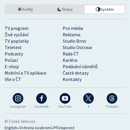
Světlý
Tmavý
Systém
TV program
Pro média
Živé vysílání
Reklama
TV poplatky
Studio Brno
Teletext
Studio Ostrava
Podcasty
Rada ČT
Počasí
Kariéra
E-shop
Podávání námětů
Mobilní a TV aplikace
Časté dotazy
Vše o ČT
Kontakty
Instagram
Facebook
YouTube
X
Threads
© Česká televize
•
•
English
Ochrana soukromí
Přístupnost