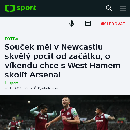
POPULÁRNÍ
SLEDOVAT
Fotbal
FOTBAL
Souček měl v Newcastlu
Hokej
skvělý pocit od začátku, o
víkendu chce s West Hamem
Tenis
skolit Arsenal
Atletika
ČT sport
26. 11. 2024
|
Zdroj:
ČTK
,
whufc.com
Cyklistika
DALŠÍ SPORTY
Americký fotbal
NEPŘEHLÉDNĚTE