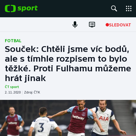
POPULÁRNÍ
SLEDOVAT
Fotbal
FOTBAL
Souček: Chtěli jsme víc bodů,
Hokej
ale s tímhle rozpisem to bylo
těžké. Proti Fulhamu můžeme
Tenis
hrát jinak
Atletika
ČT sport
2. 11. 2020
|
Zdroj:
ČTK
Cyklistika
DALŠÍ SPORTY
Americký fotbal
NEPŘEHLÉDNĚTE