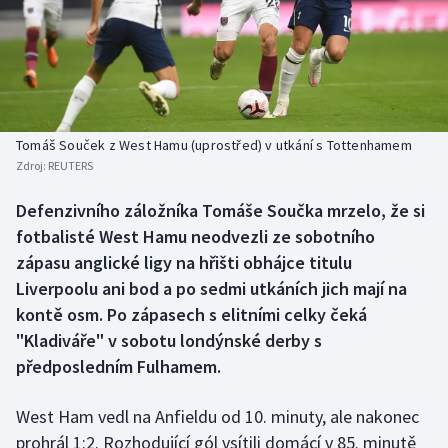
Baseball a softbal
Soutěže
Basketbal
Historické návraty
Biatlon
Aplikace ČT sport
Tomáš Souček z West Hamu (uprostřed) v utkání s Tottenhamem
Boby a skeleton
AZ kvíz
Zdroj:
REUTERS
Box
Defenzivního záložníka Tomáše Součka mrzelo, že si
fotbalisté West Hamu neodvezli ze sobotního
Curling
zápasu anglické ligy na hřišti obhájce titulu
Liverpoolu ani bod a po sedmi utkáních jich mají na
Dostihy
kontě osm. Po zápasech s elitními celky čeká
"Kladiváře" v sobotu londýnské derby s
Florbal
předposledním Fulhamem.
Futsal
West Ham vedl na Anfieldu od 10. minuty, ale nakonec
prohrál 1:2. Rozhodující gól vsítili domácí v 85. minutě
Golf