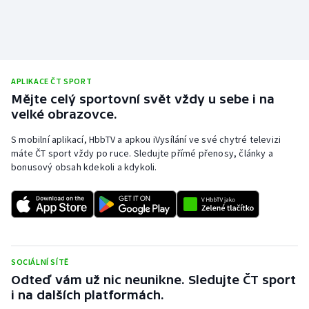
Stolní tenis
Triatlon
Veslování
APLIKACE ČT SPORT
Mějte celý sportovní svět vždy u sebe i na
Vodní slalom
velké obrazovce.
S mobilní aplikací, HbbTV a apkou iVysílání ve své chytré televizi
Volejbal
máte ČT sport vždy po ruce. Sledujte přímé přenosy, články a
bonusový obsah kdekoli a kdykoli.
Ostatní
SOCIÁLNÍ SÍTĚ
Odteď vám už nic neunikne. Sledujte ČT sport
i na dalších platformách.