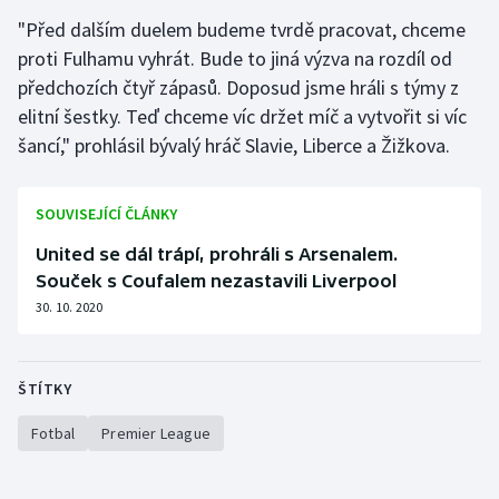
"Před dalším duelem budeme tvrdě pracovat, chceme
Olympijské hry
proti Fulhamu vyhrát. Bude to jiná výzva na rozdíl od
předchozích čtyř zápasů. Doposud jsme hráli s týmy z
Parasport
elitní šestky. Teď chceme víc držet míč a vytvořit si víc
Plavání
šancí," prohlásil bývalý hráč Slavie, Liberce a Žižkova.
Plážový volejbal
SOUVISEJÍCÍ ČLÁNKY
Ragby
United se dál trápí, prohráli s Arsenalem.
Souček s Coufalem nezastavili Liverpool
Rychlobruslení
30. 10. 2020
Rychlostní kanoistika
ŠTÍTKY
Short track
Fotbal
Premier League
Sportovní střelba