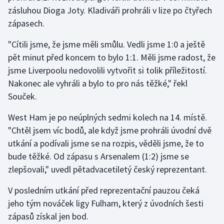
zásluhou Dioga Joty. Kladiváři prohráli v lize po čtyřech
zápasech.
Gymnastika
"Cítili jsme, že jsme měli smůlu. Vedli jsme 1:0 a ještě
Házená
pět minut před koncem to bylo 1:1. Měli jsme radost, že
jsme Liverpoolu nedovolili vytvořit si tolik příležitostí.
Jezdectví
Nakonec ale vyhráli a bylo to pro nás těžké," řekl
Judo
Souček.
West Ham je po neúplných sedmi kolech na 14. místě.
Krasobruslení
"Chtěl jsem víc bodů, ale když jsme prohráli úvodní dvě
utkání a podívali jsme se na rozpis, věděli jsme, že to
Lezení
bude těžké. Od zápasu s Arsenalem (1:2) jsme se
Lyže a snowboard
zlepšovali," uvedl pětadvacetiletý český reprezentant.
V posledním utkání před reprezentační pauzou čeká
Moderní pětiboj
jeho tým nováček ligy Fulham, který z úvodních šesti
Motorsport
zápasů získal jen bod.