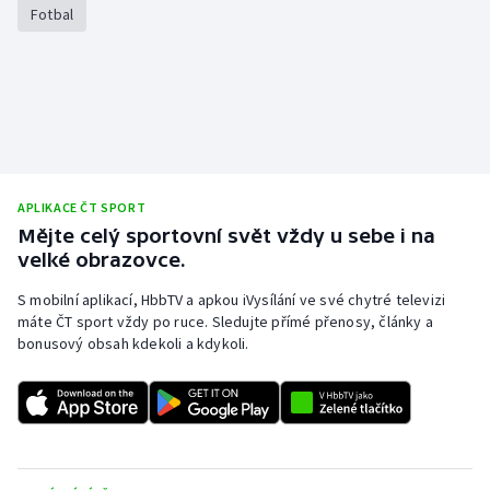
Fotbal
Olympijské hry
Parasport
Plavání
Plážový volejbal
APLIKACE ČT SPORT
Mějte celý sportovní svět vždy u sebe i na
Ragby
velké obrazovce.
Rychlobruslení
S mobilní aplikací, HbbTV a apkou iVysílání ve své chytré televizi
máte ČT sport vždy po ruce. Sledujte přímé přenosy, články a
bonusový obsah kdekoli a kdykoli.
Rychlostní kanoistika
Short track
Sportovní střelba