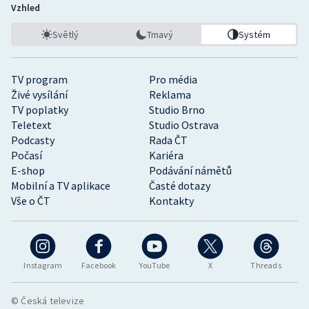
Vzhled
Světlý
Tmavý
Systém
TV program
Pro média
Živé vysílání
Reklama
TV poplatky
Studio Brno
Teletext
Studio Ostrava
Podcasty
Rada ČT
Počasí
Kariéra
E-shop
Podávání námětů
Mobilní a TV aplikace
Časté dotazy
Vše o ČT
Kontakty
Instagram
Facebook
YouTube
X
Threads
© Česká televize