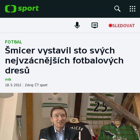
POPULÁRNÍ
SLEDOVAT
Fotbal
FOTBAL
Šmicer vystavil sto svých
Hokej
nejvzácnějších fotbalových
dresů
Tenis
mlk
Atletika
18. 5. 2012
|
Zdroj:
ČT sport
Cyklistika
DALŠÍ SPORTY
Americký fotbal
NEPŘEHLÉDNĚTE