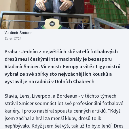
Baseball a softbal
Soutěže
Basketbal
Historické návraty
Biatlon
Aplikace ČT sport
Vladimír Šmicer
Zdroj:
ČT24
Boby a skeleton
AZ kvíz
Praha - Jedním z největších sběratelů fotbalových
dresů mezi českými internacionály je bezesporu
Box
Vladimír Šmicer. Vicemistr Evropy a vítěz Ligy mistrů
Curling
vybral ze své sbírky sto nejvzácnějších kousků a
vystavil je na radnici v Dolních Chabrech.
Dostihy
Slavia, Lens, Liverpool a Bordeaux - v těchto týmech
Florbal
strávil Šmicer sedmnáct let své profesionální fotbalové
kariéry. I proto nasbíral spoustu cenných artiklů. "Když
Futsal
jsem začínal a hrál za menší kluby, dresů tolik
nepřibývalo. Když jsem šel výš, tak už to bylo lehčí. Dres
Golf