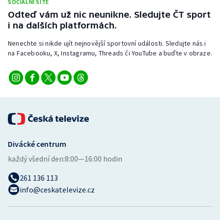
SOCIÁLNÍ SÍTĚ
Stolní tenis
Odteď vám už nic neunikne. Sledujte ČT sport
i na dalších platformách.
Triatlon
Nenechte si nikde ujít nejnovější sportovní události. Sledujte nás i
na Facebooku, X, Instagramu, Threads či YouTube a buďte v obraze.
Veslování
Vodní slalom
Volejbal
Ostatní
Divácké centrum
každý všední den:
8:00—16:00 hodin
261 136 113
info@ceskatelevize.cz