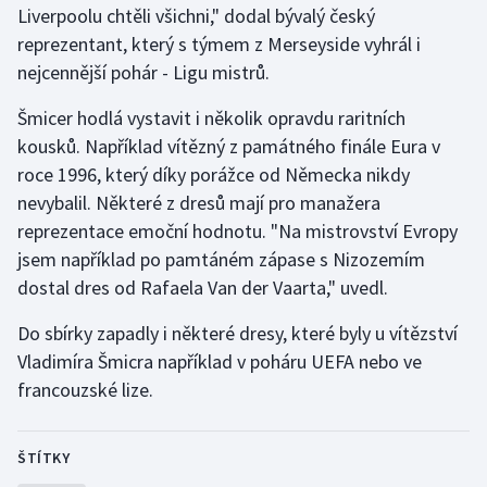
Liverpoolu chtěli všichni," dodal bývalý český
reprezentant, který s týmem z Merseyside vyhrál i
Gymnastika
nejcennější pohár - Ligu mistrů.
Házená
Šmicer hodlá vystavit i několik opravdu raritních
kousků. Například vítězný z památného finále Eura v
Jezdectví
roce 1996, který díky porážce od Německa nikdy
nevybalil. Některé z dresů mají pro manažera
Judo
reprezentace emoční hodnotu. "Na mistrovství Evropy
jsem například po pamtáném zápase s Nizozemím
Krasobruslení
dostal dres od Rafaela Van der Vaarta," uvedl.
Lezení
Do sbírky zapadly i některé dresy, které byly u vítězství
Vladimíra Šmicra například v poháru UEFA nebo ve
Lyže a snowboard
francouzské lize.
Moderní pětiboj
ŠTÍTKY
Motorsport