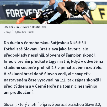
Baseball a softbal
Soutěže
Basketbal
Historické návraty
Biatlon
Aplikace ČT sport
Utkání Zlín - Slovan Bratislava
Zdroj:
ČT4/Dalibor Glück
Boby a skeleton
AZ kvíz
Do duelu s černohorskou Sutjeskou Nikšič šli
fotbalisté Slovanu Bratislava jako favorit, ale
Box
předpoklady nesplnili. Slovenský šampion skončil
Curling
hned v prvním předkole Ligy mistrů, když v odvetě na
stadionu soupeře prohrál 2:3 v penaltovém rozstřelu.
Dostihy
V základní hrací době Slovan vedl, ale soupeř v
nastaveném čase vyrovnal na 1:1, tak zápas skončil i
Florbal
před týdnem a v Černé Hoře na tom nic nezměnilo
ani prodloužení.
Futsal
Slovan, který v letní přípravě porazil pražskou Slavii 3:2,
Golf