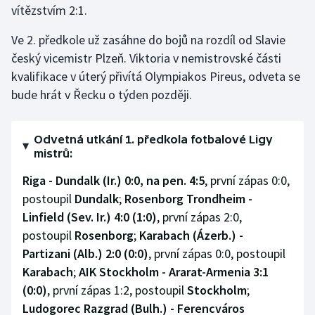
vítězstvím 2:1.
Olympijské hry
Ve 2. předkole už zasáhne do bojů na rozdíl od Slavie
Parasport
český vicemistr Plzeň. Viktoria v nemistrovské části
kvalifikace v úterý přivítá Olympiakos Pireus, odveta se
Plavání
bude hrát v Řecku o týden později.
Plážový volejbal
Odvetná utkání 1. předkola fotbalové Ligy
mistrů:
Ragby
Riga - Dundalk (Ir.) 0:0, na pen. 4:5
, první zápas 0:0,
Rychlobruslení
postoupil
Dundalk
;
Rosenborg Trondheim -
Linfield (Sev. Ir.) 4:0 (1:0)
, první zápas 2:0,
Rychlostní kanoistika
postoupil
Rosenborg
;
Karabach (Ázerb.) -
Partizani (Alb.) 2:0 (0:0)
, první zápas 0:0, postoupil
Short track
Karabach
;
AIK Stockholm - Ararat-Armenia 3:1
(0:0)
, první zápas 1:2, postoupil
Stockholm
;
Sportovní střelba
Ludogorec Razgrad (Bulh.) - Ferencváros