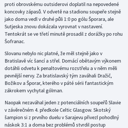
proti obrovskému outsiderovi doplatil na nepovedené
koncovky zápasů. V odvetě na stadionu soupeře stejně
Gymnastika
jako doma vedl v druhé půli 1:0 po gólu Šporara, ale
Sutjeska znovu dokázala vyrovnat v nastavení.
Házená
Tentokrát se ve třetí minutě prosadil z dorážky po rohu
Jezdectví
Šofranac.
Slovanu nebylo nic platné, že měl stejně jako v
Judo
Bratislavě víc šancí a střel. Domácí obětavým výkonem
dotáhli odvetu k penaltovému rozstřelu a v něm měli
Krasobruslení
pevnější nervy. Za bratislavský tým zaváhali Dražič,
Lezení
Božikov a Šporar, kterého v páté sérii fantastickým
zákrokem vychytal gólman.
Lyže a snowboard
Naopak nezaváhal jeden z potenciálních soupeřů Slavie
Moderní pětiboj
v závěrečném 4. předkole Celtic Glasgow. Skotský
šampion si z prvního duelu v Sarajevu přivezl pohodlný
Motorsport
náskok 3:1 a doma bez problémů stvrdil postup