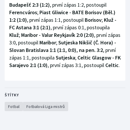
Stolní tenis
Budapešť 2:3 (1:2)
, první zápas 1:2, postoupil
Ferencváros
;
Piast Gliwice - BATE Borisov (Běl.)
Triatlon
1:2 (1:0)
, první zápas 1:1, postoupil
Borisov
;
Kluž -
FC Astana 3:1 (2:1)
, první zápas 0:1, postoupila
Veslování
Kluž
;
Maribor - Valur Reykjavík 2:0 (2:0)
, první zápas
3:0, postoupil
Maribor
;
Sutjeska Nikšič (Č. Hora) -
Vodní slalom
Slovan Bratislava 1:1 (1:1, 0:0), na pen. 3:2
, první
zápas 1:1, postoupila
Sutjeska
;
Celtic Glasgow - FK
Volejbal
Sarajevo 2:1 (1:0)
, první zápas 3:1, postoupil
Celtic
.
Ostatní
ŠTÍTKY
Fotbal
Fotbalová Liga mistrů