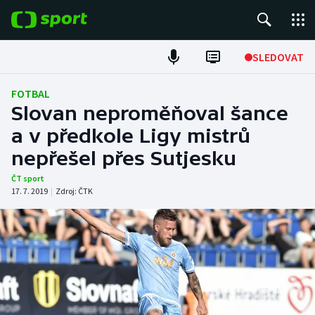
POPULÁRNÍ
SLEDOVAT
Fotbal
FOTBAL
Slovan neproměňoval šance
Hokej
a v předkole Ligy mistrů
nepřešel přes Sutjesku
Tenis
ČT sport
Atletika
17. 7. 2019
|
Zdroj:
ČTK
Cyklistika
DALŠÍ SPORTY
Americký fotbal
NEPŘEHLÉDNĚTE