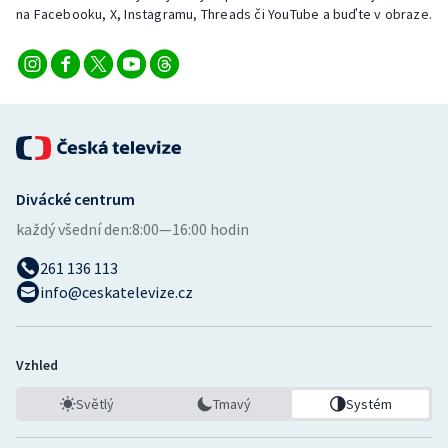
na Facebooku, X, Instagramu, Threads či YouTube a buďte v obraze.
Divácké centrum
každý všední den:
8:00—16:00 hodin
261 136 113
info@ceskatelevize.cz
Vzhled
Světlý
Tmavý
Systém