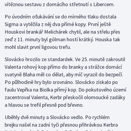
vítěznou sestavu z domácího střetnutí s Libercem.
Gymnastika
Po úvodním oťukávání se do mírného tlaku dostala
Sigma a vytěžila z něj dva přímé kopy. První ještě
Házená
Houskovi brankář Melichárek chytil, ale na střelu přes
zeď z 11. minuty byl gólman hostí krátký. Houska tak
Jezdectví
mohl slavit první ligovou trefu.
Judo
Slovácko hrozilo ze standardek. Ve 25. minutě zakroutil
Valenta rohový kop přímo do branky a strážce domácí
Krasobruslení
svatyně Blaha měl co dělat, aby míč vyrazil do bezpečí.
Po půlhodině hry bylo srovnáno. Slovácko získalo po
Lezení
faulu Vepřka na Biolka přímý kop. Do pokutového území
zacentroval Valenta, Kerbr přeskočil olomoucké zadáky
Lyže a snowboard
a hlavou se trefil přesně pod břevno.
Moderní pětiboj
Uběhly dvě minuty a Slovácko vedlo. Po rychlém
brejku našel na zadní tyči přesnou přihrávkou Kerbra
Motorsport