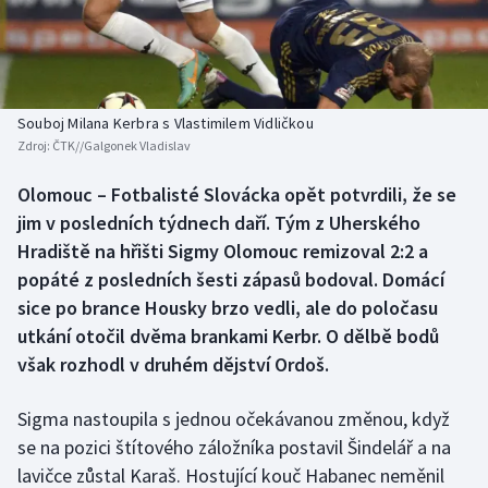
Baseball a softbal
Soutěže
Basketbal
Historické návraty
Biatlon
Aplikace ČT sport
Souboj Milana Kerbra s Vlastimilem Vidličkou
Zdroj:
ČTK//Galgonek Vladislav
Boby a skeleton
AZ kvíz
Olomouc – Fotbalisté Slovácka opět potvrdili, že se
jim v posledních týdnech daří. Tým z Uherského
Box
Hradiště na hřišti Sigmy Olomouc remizoval 2:2 a
Curling
popáté z posledních šesti zápasů bodoval. Domácí
sice po brance Housky brzo vedli, ale do poločasu
Dostihy
utkání otočil dvěma brankami Kerbr. O dělbě bodů
však rozhodl v druhém dějství Ordoš.
Florbal
Sigma nastoupila s jednou očekávanou změnou, když
Futsal
se na pozici štítového záložníka postavil Šindelář a na
lavičce zůstal Karaš. Hostující kouč Habanec neměnil
Golf