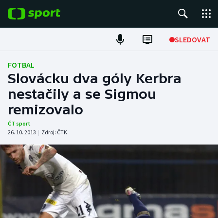
POPULÁRNÍ
SLEDOVAT
Fotbal
FOTBAL
Slovácku dva góly Kerbra
Hokej
nestačily a se Sigmou
remizovalo
Tenis
ČT sport
Atletika
26. 10. 2013
|
Zdroj:
ČTK
Cyklistika
DALŠÍ SPORTY
Americký fotbal
NEPŘEHLÉDNĚTE