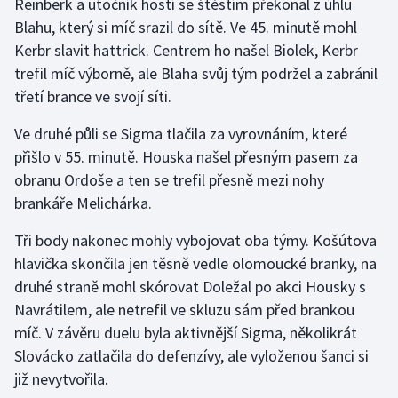
Reinberk a útočník hostí se štěstím překonal z úhlu
Blahu, který si míč srazil do sítě. Ve 45. minutě mohl
Olympijské hry
Kerbr slavit hattrick. Centrem ho našel Biolek, Kerbr
Parasport
trefil míč výborně, ale Blaha svůj tým podržel a zabránil
třetí brance ve svojí síti.
Plavání
Ve druhé půli se Sigma tlačila za vyrovnáním, které
Plážový volejbal
přišlo v 55. minutě. Houska našel přesným pasem za
obranu Ordoše a ten se trefil přesně mezi nohy
Ragby
brankáře Melichárka.
Tři body nakonec mohly vybojovat oba týmy. Košútova
Rychlobruslení
hlavička skončila jen těsně vedle olomoucké branky, na
Rychlostní kanoistika
druhé straně mohl skórovat Doležal po akci Housky s
Navrátilem, ale netrefil ve skluzu sám před brankou
Short track
míč. V závěru duelu byla aktivnější Sigma, několikrát
Slovácko zatlačila do defenzívy, ale vyloženou šanci si
Sportovní střelba
již nevytvořila.