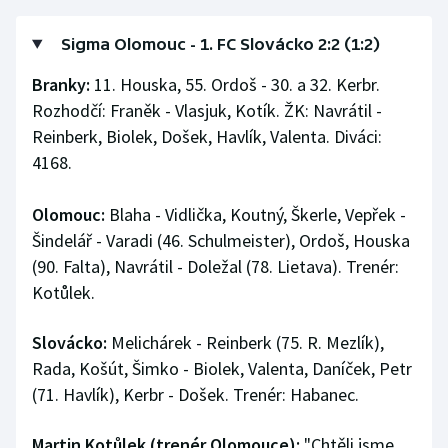
Stolní tenis
Sigma Olomouc - 1. FC Slovácko 2:2 (1:2)
Triatlon
Branky:
11. Houska, 55. Ordoš - 30. a 32. Kerbr.
Rozhodčí: Franěk - Vlasjuk, Kotík. ŽK: Navrátil -
Veslování
Reinberk, Biolek, Došek, Havlík, Valenta. Diváci:
Vodní slalom
4168.
Volejbal
Olomouc:
Blaha - Vidlička, Koutný, Škerle, Vepřek -
Šindelář - Varadi (46. Schulmeister), Ordoš, Houska
Ostatní
(90. Falta), Navrátil - Doležal (78. Lietava). Trenér:
Kotůlek.
Slovácko:
Melichárek - Reinberk (75. R. Mezlík),
Rada, Košút, Šimko - Biolek, Valenta, Daníček, Petr
(71. Havlík), Kerbr - Došek. Trenér: Habanec.
Martin Kotůlek (trenér Olomouce):
"Chtěli jsme