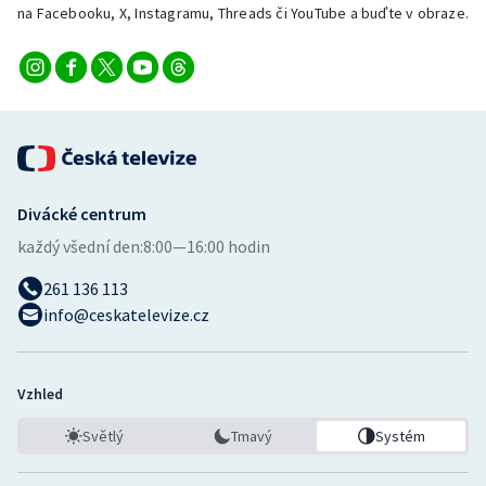
na Facebooku, X, Instagramu, Threads či YouTube a buďte v obraze.
Divácké centrum
každý všední den:
8:00—16:00 hodin
261 136 113
info@ceskatelevize.cz
Vzhled
Světlý
Tmavý
Systém