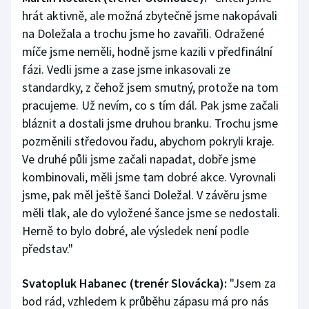
hrát aktivně, ale možná zbytečně jsme nakopávali
na Doležala a trochu jsme ho zavařili. Odražené
míče jsme neměli, hodně jsme kazili v předfinální
fázi. Vedli jsme a zase jsme inkasovali ze
standardky, z čehož jsem smutný, protože na tom
pracujeme. Už nevím, co s tím dál. Pak jsme začali
bláznit a dostali jsme druhou branku. Trochu jsme
pozměnili středovou řadu, abychom pokryli kraje.
Ve druhé půli jsme začali napadat, dobře jsme
kombinovali, měli jsme tam dobré akce. Vyrovnali
jsme, pak měl ještě šanci Doležal. V závěru jsme
měli tlak, ale do vyložené šance jsme se nedostali.
Herně to bylo dobré, ale výsledek není podle
představ."
Svatopluk Habanec (trenér Slovácka):
"Jsem za
bod rád, vzhledem k průběhu zápasu má pro nás