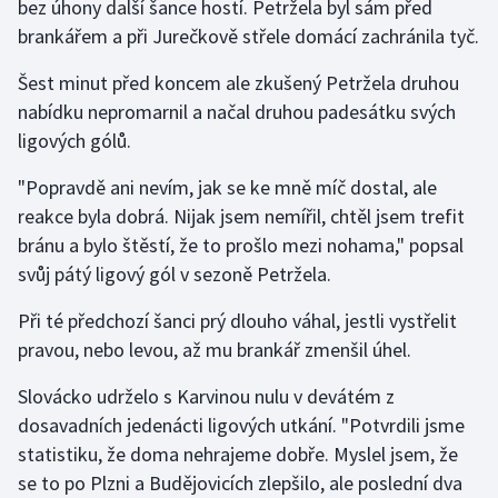
bez úhony další šance hostí. Petržela byl sám před
brankářem a při Jurečkově střele domácí zachránila tyč.
Šest minut před koncem ale zkušený Petržela druhou
nabídku nepromarnil a načal druhou padesátku svých
ligových gólů.
"Popravdě ani nevím, jak se ke mně míč dostal, ale
reakce byla dobrá. Nijak jsem nemířil, chtěl jsem trefit
bránu a bylo štěstí, že to prošlo mezi nohama," popsal
svůj pátý ligový gól v sezoně Petržela.
Při té předchozí šanci prý dlouho váhal, jestli vystřelit
pravou, nebo levou, až mu brankář zmenšil úhel.
Slovácko udrželo s Karvinou nulu v devátém z
dosavadních jedenácti ligových utkání. "Potvrdili jsme
statistiku, že doma nehrajeme dobře. Myslel jsem, že
se to po Plzni a Budějovicích zlepšilo, ale poslední dva