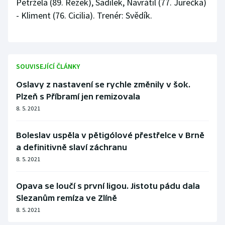
Petržela (89. Rezek), Sadílek, Navrátil (77. Jurečka)
- Kliment (76. Cicilia). Trenér: Svědík.
SOUVISEJÍCÍ ČLÁNKY
Oslavy z nastavení se rychle změnily v šok.
Plzeň s Příbramí jen remizovala
8. 5. 2021
Boleslav uspěla v pětigólové přestřelce v Brně
a definitivně slaví záchranu
8. 5. 2021
Opava se loučí s první ligou. Jistotu pádu dala
Slezanům remíza ve Zlíně
8. 5. 2021