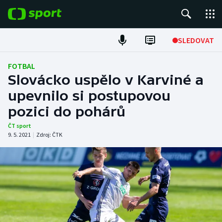
POPULÁRNÍ
SLEDOVAT
Fotbal
FOTBAL
Slovácko uspělo v Karviné a
Hokej
upevnilo si postupovou
pozici do pohárů
Tenis
ČT sport
Atletika
9. 5. 2021
|
Zdroj:
ČTK
Cyklistika
DALŠÍ SPORTY
Americký fotbal
NEPŘEHLÉDNĚTE