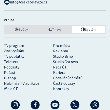
info@ceskatelevize.cz
Vzhled
Světlý
Tmavý
Systém
TV program
Pro média
Živé vysílání
Reklama
TV poplatky
Studio Brno
Teletext
Studio Ostrava
Podcasty
Rada ČT
Počasí
Kariéra
E-shop
Podávání námětů
Mobilní a TV aplikace
Časté dotazy
Vše o ČT
Kontakty