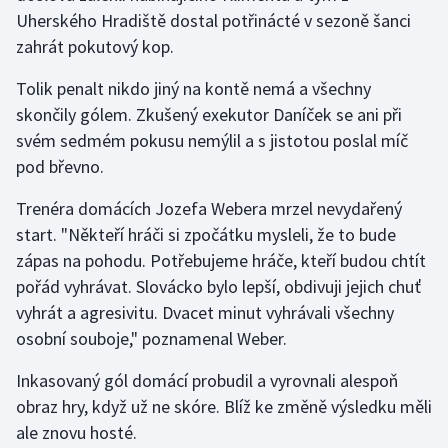
Uherského Hradiště dostal potřinácté v sezoně šanci
Olympijské hry
zahrát pokutový kop.
Parasport
Tolik penalt nikdo jiný na kontě nemá a všechny
skončily gólem. Zkušený exekutor Daníček se ani při
Plavání
svém sedmém pokusu nemýlil a s jistotou poslal míč
pod břevno.
Plážový volejbal
Trenéra domácích Jozefa Webera mrzel nevydařený
Ragby
start. "Někteří hráči si zpočátku mysleli, že to bude
zápas na pohodu. Potřebujeme hráče, kteří budou chtít
Rychlobruslení
pořád vyhrávat. Slovácko bylo lepší, obdivuji jejich chuť
vyhrát a agresivitu. Dvacet minut vyhrávali všechny
Rychlostní kanoistika
osobní souboje," poznamenal Weber.
Short track
Inkasovaný gól domácí probudil a vyrovnali alespoň
obraz hry, když už ne skóre. Blíž ke změně výsledku měli
Sportovní střelba
ale znovu hosté.