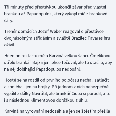
Stolní tenis
Tři minuty před přestávkou ukončil závar před vlastní
brankou až Papadopulos, který vykopl míč z brankové
Triatlon
čáry.
Veslování
Trenér domácích Jozef Weber reagoval o přestávce
dvojnásobným střídáním a zvláště Brazilec Tavares hru
Vodní slalom
oživil.
Volejbal
Hned po restartu měla Karviná velkou šanci. Čmelíkovu
střelu brankář Bajza jen lehce tečoval, ale to stačilo, aby
Ostatní
na něj dobíhající Papadopulos nedosáhl.
Hosté se na rozdíl od prvního poločasu nechali zatlačit
a spoléhali jen na brejky. Při jednom z nich nebezpečně
vypálil z dálky Navrátil, ale brankář Ciupa si poradil, a to
i s následnou Klimentovou dorážkou z úhlu.
Karviná na vyrovnání nedosáhla a jen se štěstím přežila