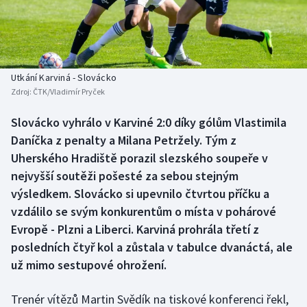
Baseball a softbal
Soutěže
Basketbal
Historické návraty
Biatlon
Aplikace ČT sport
Utkání Karviná - Slovácko
Zdroj:
ČTK/Vladimír Pryček
Boby a skeleton
AZ kvíz
Slovácko vyhrálo v Karviné 2:0 díky gólům Vlastimila
Daníčka z penalty a Milana Petržely. Tým z
Box
Uherského Hradiště porazil slezského soupeře v
Curling
nejvyšší soutěži pošesté za sebou stejným
výsledkem. Slovácko si upevnilo čtvrtou příčku a
Dostihy
vzdálilo se svým konkurentům o místa v pohárové
Evropě - Plzni a Liberci. Karviná prohrála třetí z
Florbal
posledních čtyř kol a zůstala v tabulce dvanáctá, ale
už mimo sestupové ohrožení.
Futsal
Trenér vítězů Martin Svědík na tiskové konferenci řekl,
Golf