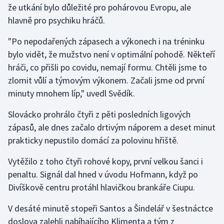
že utkání bylo důležité pro pohárovou Evropu, ale
hlavně pro psychiku hráčů.
Gymnastika
"Po nepodařených zápasech a výkonech i na tréninku
Házená
bylo vidět, že mužstvo není v optimální pohodě. Někteří
hráči, co přišli po covidu, nemají formu. Chtěli jsme to
Jezdectví
zlomit vůlí a týmovým výkonem. Začali jsme od první
minuty mnohem líp," uvedl Svědík.
Judo
Slovácko prohrálo čtyři z pěti posledních ligových
Krasobruslení
zápasů, ale dnes začalo drtivým náporem a deset minut
prakticky nepustilo domácí za polovinu hřiště.
Lezení
Vytěžilo z toho čtyři rohové kopy, první velkou šanci i
Lyže a snowboard
penaltu. Signál dal hned v úvodu Hofmann, když po
Divíškově centru protáhl hlavičkou brankáře Ciupu.
Moderní pětiboj
V desáté minutě stopeři Santos a Šindelář v šestnáctce
Motorsport
doslova zalehli nabíhajícího Klimenta a tým z