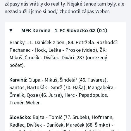
zápasy nás vrátily do reality. Nějaké šance tam byly, ale
nezasloužili jsme si bod," zhodnotil zápas Weber.
MFK Karviná - 1. FC Slovácko 0:2 (0:1)
Branky: 11. Daníček z pen., 84. Petržela. Rozhodčí:
Pechanec - Hock, Leška - Proske (video). ŽK:
Mikuš, Čmelík - Divíšek. Diváci: 287 (omezený
počet).
Karviná:
Ciupa - Mikuš, Šindelář (46. Tavares),
Santos, Bartošák - Smrž (70. Haša), Mangabeira -
Čmelík, Qose (46. Jursa), Herc - Papadopulos.
Trenér: Weber.
Slovácko:
Bajza - Tomič (77. Srubek), Hofmann,
Kadlec, Divíšek - Daníček, Mareček (68. Šimko) -