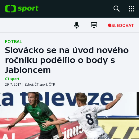
POPULÁRNÍ
SLEDOVAT
Fotbal
FOTBAL
Slovácko se na úvod nového
Hokej
ročníku podělilo o body s
Jabloncem
Tenis
ČT sport
Atletika
29. 7. 2017
|
Zdroj:
ČT sport
,
ČTK
Cyklistika
DALŠÍ SPORTY
Americký fotbal
NEPŘEHLÉDNĚTE