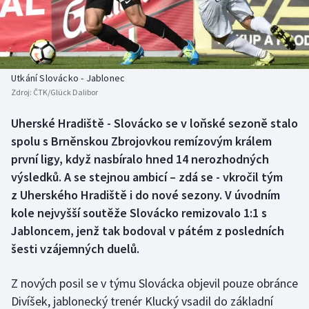
Baseball a softbal
Soutěže
Basketbal
Historické návraty
Biatlon
Aplikace ČT sport
Utkání Slovácko - Jablonec
Zdroj:
ČTK/Glück Dalibor
Boby a skeleton
AZ kvíz
Uherské Hradiště - Slovácko se v loňské sezoně stalo
spolu s Brněnskou Zbrojovkou remízovým králem
Box
první ligy, když nasbíralo hned 14 nerozhodných
Curling
výsledků. A se stejnou ambicí – zdá se - vkročil tým
z Uherského Hradiště i do nové sezony. V úvodním
Dostihy
kole nejvyšší soutěže Slovácko remizovalo 1:1 s
Jabloncem, jenž tak bodoval v pátém z posledních
Florbal
šesti vzájemných duelů.
Futsal
Z nových posil se v týmu Slovácka objevil pouze obránce
Divíšek, jablonecký trenér Klucký vsadil do základní
Golf