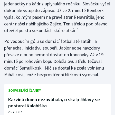
jedenáctky na kádr z uplynulého ročníku. Slovácku vyšel
dokonale vstup do zápasu. Už ve 2. minutě Reinberk
Gymnastika
vyslal kolmým pasem na pravé straně Navrátila, jeho
centr našel nabíhajícího Zajíce. Ten střelou pod břevno
Házená
otevřel po sto sekundách skóre utkání.
Jezdectví
Po vedoucím gólu se domácí fotbalisté zatáhli a
přenechali iniciativu soupeři. Jablonec se navzdory
Judo
převaze dlouho nemohl dostat do koncovky. Až v 19.
minutě po rohovém kopu Doležalovu střelu tečoval
Krasobruslení
domácí Šumulikoski. Míč se dostal ke zcela volnému
Lezení
Mihálikovi, jenž z bezprostřední blízkosti vyrovnal.
Lyže a snowboard
SOUVISEJÍCÍ ČLÁNKY
Moderní pětiboj
Karviná doma nezaváhala, o skalp Jihlavy se
postaral Kalabiška
Motorsport
29. 7. 2017