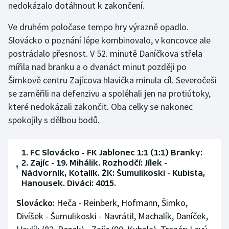
nedokázalo dotáhnout k zakončení.
Stolní tenis
Ve druhém poločase tempo hry výrazně opadlo.
Triatlon
Slovácko o poznání lépe kombinovalo, v koncovce ale
postrádalo přesnost. V 52. minutě Daníčkova střela
Veslování
mířila nad branku a o dvanáct minut později po
Šimkově centru Zajícova hlavička minula cíl. Severočeši
Vodní slalom
se zaměřili na defenzivu a spoléhali jen na protiútoky,
Volejbal
které nedokázali zakončit. Oba celky se nakonec
spokojily s dělbou bodů.
Ostatní
1. FC Slovácko - FK Jablonec 1:1 (1:1) Branky:
2. Zajíc - 19. Mihálik. Rozhodčí: Jílek -
Nádvorník, Kotalík. ŽK: Šumulikoski - Kubista,
Hanousek. Diváci: 4015.
Slovácko:
Heča - Reinberk, Hofmann, Šimko,
Divíšek - Šumulikoski - Navrátil, Machalík, Daníček,