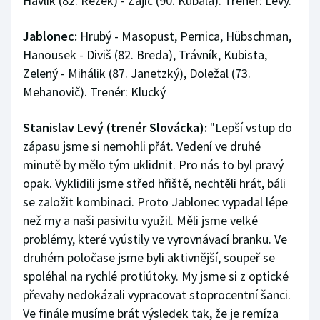
Havlík (82. Rezek) - Zajíc (90. Kubala). Trenér: Levý.
Jablonec:
Hrubý - Masopust, Pernica, Hübschman,
Hanousek - Diviš (82. Breda), Trávník, Kubista,
Zelený - Mihálik (87. Janetzký), Doležal (73.
Mehanovič). Trenér: Klucký
Stanislav Levý (trenér Slovácka):
"Lepší vstup do
zápasu jsme si nemohli přát. Vedení ve druhé
minutě by mělo tým uklidnit. Pro nás to byl pravý
opak. Vyklidili jsme střed hřiště, nechtěli hrát, báli
se založit kombinaci. Proto Jablonec vypadal lépe
než my a naši pasivitu využil. Měli jsme velké
problémy, které vyústily ve vyrovnávací branku. Ve
druhém poločase jsme byli aktivnější, soupeř se
spoléhal na rychlé protiútoky. My jsme si z optické
převahy nedokázali vypracovat stoprocentní šanci.
Ve finále musíme brát výsledek tak, že je remíza