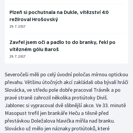
Olympijské hry
Plzeň si pochutnala na Dukle, vítězství 4:0
režíroval Hrošovský
Parasport
29. 7. 2017
Plavání
Zavřel jsem oči a padlo to do branky, řekl po
vítězném gólu Baroš
Plážový volejbal
29. 7. 2017
Ragby
Severočeši měli po celý úvodní poločas mírnou optickou
Rychlobruslení
převahu. Většinu útočných akcí zakládali oba bývalí hráči
Slovácka, ve středu pole dobře pracoval Trávník a po
Rychlostní kanoistika
pravé straně zahrozil několika protiútoky Diviš.
Jablonec si vypracoval dvě slibnější akce. Ve 33. minutě
Short track
Masopust trefil jen brankáře Heču a těsně před
přestávkou Doležalova hlavička mířila nad branku.
Sportovní střelba
Slovácko už mělo jen náznaky protiútoků, které