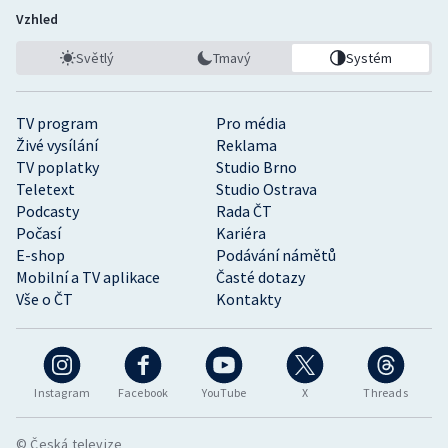
Vzhled
Světlý
Tmavý
Systém
TV program
Pro média
Živé vysílání
Reklama
TV poplatky
Studio Brno
Teletext
Studio Ostrava
Podcasty
Rada ČT
Počasí
Kariéra
E-shop
Podávání námětů
Mobilní a TV aplikace
Časté dotazy
Vše o ČT
Kontakty
Instagram
Facebook
YouTube
X
Threads
© Česká televize