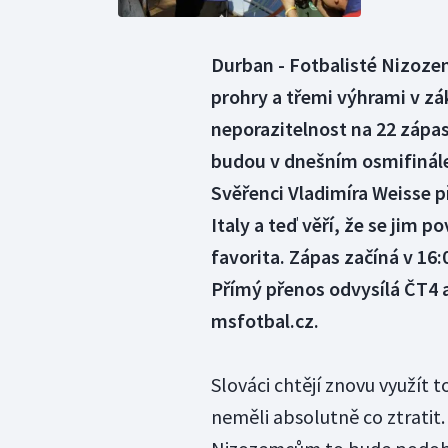
Durban - Fotbalisté Nizoze
prohry a třemi výhrami v zák
neporazitelnost na 22 zápas
budou v dnešním osmifinál
Svěřenci Vladimíra Weisse p
Italy a teď věří, že se jim 
favorita. Zápas začíná v 16:
Přímý přenos odvysílá ČT4 a
msfotbal.cz.
Slováci chtějí znovu využít 
neměli absolutně co ztratit.