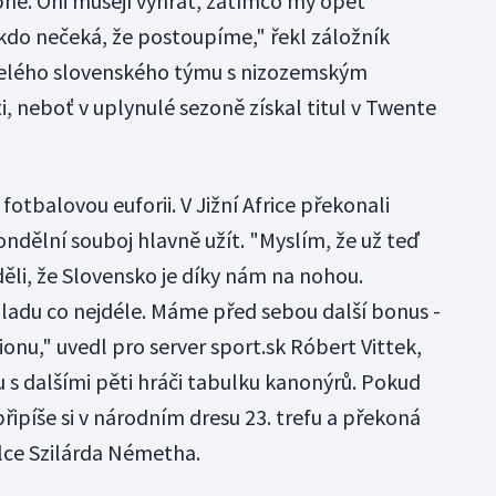
é. Oni musejí vyhrát, zatímco my opět
kdo nečeká, že postoupíme," řekl záložník
 celého slovenského týmu s nizozemským
, neboť v uplynulé sezoně získal titul v Twente
fotbalovou euforii. V Jižní Africe překonali
ndělní souboj hlavně užít. "Myslím, že už teď
viděli, že Slovensko je díky nám na nohou.
ladu co nejdéle. Máme před sebou další bonus -
onu," uvedl pro server sport.sk Róbert Vittek,
u s dalšími pěti hráči tabulku kanonýrů. Pokud
 připíše si v národním dresu 23. trefu a překoná
lce Szilárda Németha.