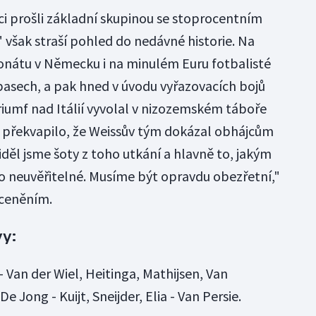
i prošli základní skupinou se stoprocentním
však straší pohled do nedávné historie. Na
nátu v Německu i na minulém Euru fotbalisté
ápasech, a pak hned v úvodu vyřazovacích bojů
riumf nad Itálií vyvolal v nizozemském táboře
o překvapilo, že Weissův tým dokázal obhájcům
"Viděl jsme šoty z toho utkání a hlavně to, jakým
lo neuvěřitelné. Musíme být opravdu obezřetní,"
dceněním.
y:
 Van der Wiel, Heitinga, Mathijsen, Van
Jong - Kuijt, Sneijder, Elia - Van Persie.