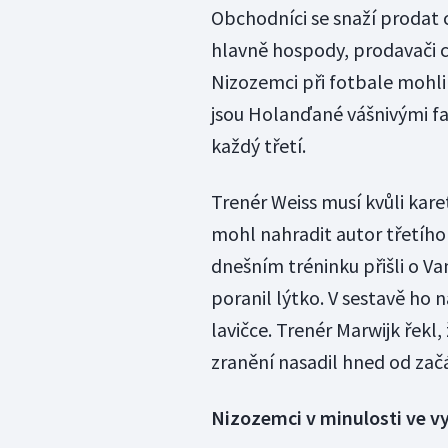
Obchodníci se snaží prodat c
hlavně hospody, prodavači c
Nizozemci při fotbale mohli 
jsou Holanďané vášnivými fan
každý třetí.
Trenér Weiss musí kvůli kare
mohl nahradit autor třetího 
dnešním tréninku přišli o Va
poranil lýtko. V sestavě ho 
lavičce. Trenér Marwijk řekl
zranění nasadil hned od zač
Nizozemci v minulosti ve vy