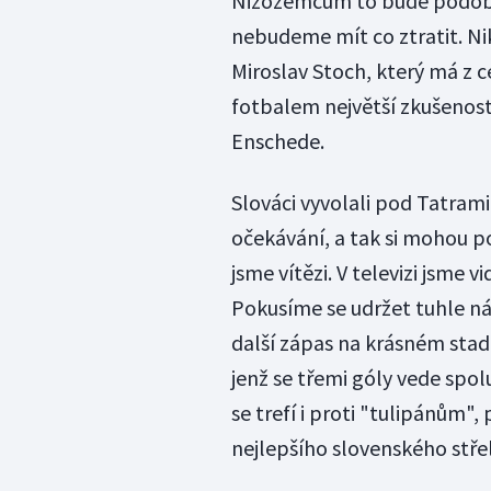
Nizozemcům to bude podobn
nebudeme mít co ztratit. Ni
Miroslav Stoch, který má z
fotbalem největší zkušenosti
Enschede.
Slováci vyvolali pod Tatrami 
očekávání, a tak si mohou po
jsme vítězi. V televizi jsme 
Pokusíme se udržet tuhle ná
další zápas na krásném stadi
jenž se třemi góly vede spol
se trefí i proti "tulipánům",
nejlepšího slovenského stře