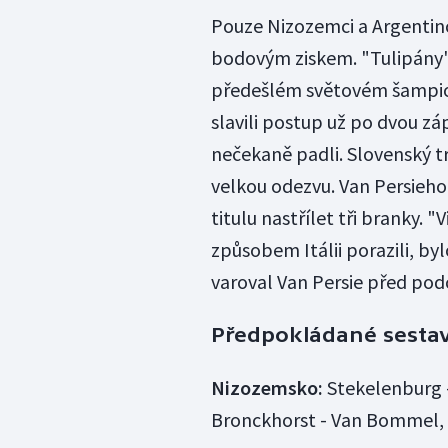
Pouze Nizozemci a Argentinc
bodovým ziskem. "Tulipány" 
předešlém světovém šampio
slavili postup už po dvou z
nečekaně padli. Slovenský t
velkou odezvu. Van Persieh
titulu nastřílet tři branky. 
způsobem Itálii porazili, by
varoval Van Persie před po
Předpokládané sestav
Nizozemsko:
Stekelenburg -
Bronckhorst - Van Bommel, De 