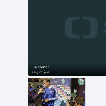
Curling
Dostihy
Florbal
Futsal
Golf
Gymnastika
Placeholder
Zdroj:
ČT sport