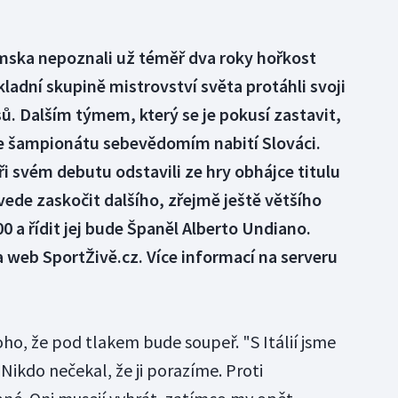
mska nepoznali už téměř dva roky hořkost
ladní skupině mistrovství světa protáhli svoji
ů. Dalším týmem, který se je pokusí zastavit,
e šampionátu sebevědomím nabití Slováci.
ři svém debutu odstavili ze hry obhájce titulu
povede zaskočit dalšího, zřejmě ještě většího
00 a řídit jej bude Španěl Alberto Undiano.
 web SportŽivě.cz. Více informací na serveru
toho, že pod tlakem bude soupeř. "S Itálií jsme
 Nikdo nečekal, že ji porazíme. Proti