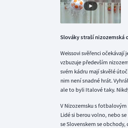
Slováky straší nizozemská 
Weissovi svěřenci očekávají j
vzbuzuje především nizozem
svém kádru mají skvělé útočn
nim není snadné hrát. Vyhráli
ale to byli Italové taky. Nik
V Nizozemsku s fotbalovým 
Lidé si berou volno, nebo se
se Slovenskem se obchody, d