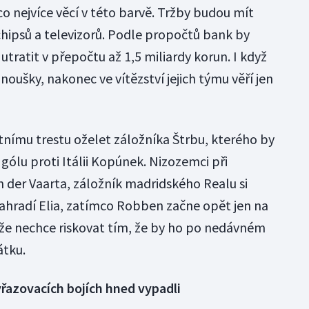
o nejvíce věcí v této barvě. Tržby budou mít
hipsů a televizorů. Podle propočtů bank by
utratit v přepočtu až 1,5 miliardy korun. I když
oušky, nakonec ve vítězství jejich týmu věří jen
tnímu trestu oželet záložníka Štrbu, kterého by
gólu proti Itálii Kopúnek. Nizozemci při
n der Vaarta, záložník madridského Realu si
nahradí Elia, zatímco Robben začne opět jen na
, že nechce riskovat tím, že by ho po nedávném
átku.
řazovacích bojích hned vypadli