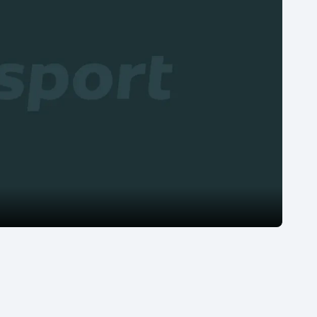
Moderní pětiboj
Triatlon
Motorsport
Veslování
Olympijské hry
Vodní slalom
Parasport
Volejbal
Plavání
Ostatní
Plážový volejbal