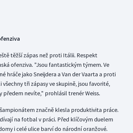
ofenziva
eště těžší zápas než proti Itálii. Respekt
ská ofenziva. "Jsou fantastickým týmem. Ve
é hráče jako Sneijdera a Van der Vaarta a proti
 všechny tři zápasy ve skupině, jsou favorité,
dy předem nevíte," prohlásil trenér Weiss.
šampionátem značně klesla produktivita práce.
 dívají na fotbal v práci. Před klíčovým duelem
omy i celé ulice barví do národní oranžové.