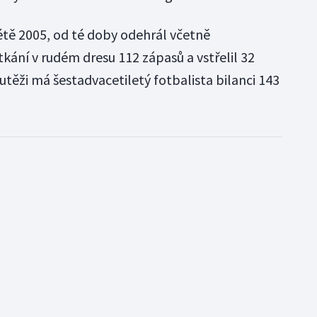
létě 2005, od té doby odehrál včetně
kání v rudém dresu 112 zápasů a vstřelil 32
utěži má šestadvacetiletý fotbalista bilanci 143