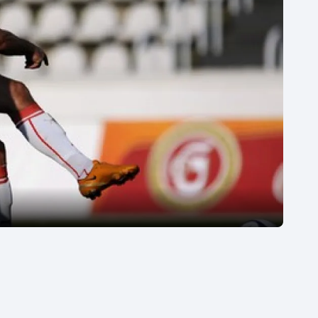
Moderní pětiboj
Triatlon
Motorsport
Veslování
Olympijské hry
Vodní slalom
Parasport
Volejbal
Plavání
Ostatní
Plážový volejbal