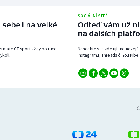
SOCIÁLNÍ SÍTĚ
 sebe i na velké
Odteď vám už nic
na dalších platf
izi máte ČT sport vždy po ruce.
Nenechte si nikde ujít nejnovější
ykoli.
Instagramu, Threads či YouTube 
Č