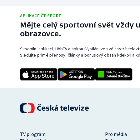
APLIKACE ČT SPORT
Mějte celý sportovní svět vždy u
obrazovce.
S mobilní aplikací, HbbTV a apkou iVysílání ve své chytré telev
Sledujte přímé přenosy, články a bonusový obsah kdekoli a kd
TV program
Pro média