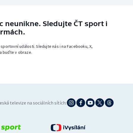
 neunikne. Sledujte ČT sport i
ormách.
 sportovní události. Sledujte nás i na Facebooku, X,
a buďte v obraze.
eská televize na sociálních sítích: