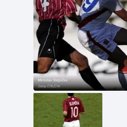
Curling
Dostihy
Florbal
Futsal
Golf
Gymnastika
Miroslav Slepička
Zdroj:
ČTK/ČTK