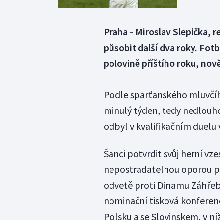
Praha - Miroslav Slepička, 
působit další dva roky. Fot
polovině příštího roku, nově
Podle sparťanského mluvčíh
minulý týden, tedy nedlouho
odbyl v kvalifikačním duelu 
Šanci potvrdit svůj herní vze
nepostradatelnou oporou pře
odvetě proti Dinamu Záhřeb
nominační tisková konferenc
Polsku a se Slovinskem, v ní