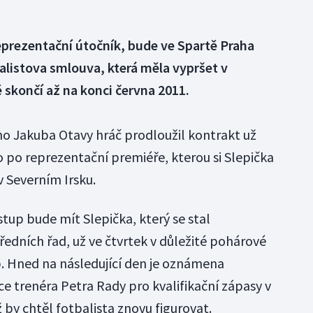
reprezentační útočník, bude ve Spartě Praha
balistova smlouva, která měla vypršet v
 skončí až na konci června 2011.
o Jakuba Otavy hráč prodloužil kontrakt už
 po reprezentační premiéře, kterou si Slepička
v Severním Irsku.
stup bude mít Slepička, který se stal
dních řad, už ve čtvrtek v důležité pohárové
. Hned na následující den je oznámena
e trenéra Petra Rady pro kvalifikační zápasy v
ž by chtěl fotbalista znovu figurovat.