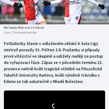
Baseball a softbal
Soutěže
Basketbal
Historické návraty
Biatlon
Aplikace ČT sport
Michaela Khýrová ze Slavie
Zdroj:
ČTK/Radek Petrášek
Boby a skeleton
AZ kvíz
Fotbalistky Slavie v odloženém utkání 4. kola Ligy
mistryň porazily St. Pölten 1:0. Pražanky si připsaly
Box
první vítězství ve skupině a udržely naději na postup
Curling
do vyřazovací fáze. Zápas se v původním termínu 21.
prosince nehrál kvůli tragické střelbě na Filozofické
Dostihy
fakultě Univerzity Karlovy, kvůli výměně trávníku v
Edenu se tak uskutečnil v Mladé Boleslavi.
Florbal
Futsal
Golf