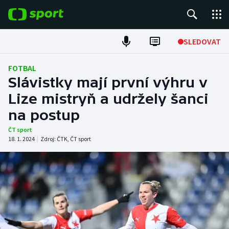
POPULÁRNÍ
SLEDOVAT
Fotbal
FOTBAL
Slávistky mají první výhru v
Hokej
Lize mistryň a udržely šanci
na postup
Tenis
ČT sport
Atletika
18. 1. 2024
|
Zdroj:
ČTK
,
ČT sport
Cyklistika
DALŠÍ SPORTY
Americký fotbal
NEPŘEHLÉDNĚTE