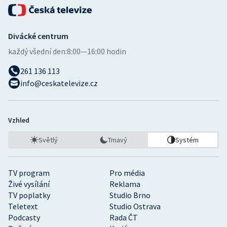
Divácké centrum
každý všední den:
8:00—16:00 hodin
261 136 113
info@ceskatelevize.cz
Vzhled
Světlý
Tmavý
Systém
TV program
Pro média
Živé vysílání
Reklama
TV poplatky
Studio Brno
Teletext
Studio Ostrava
Podcasty
Rada ČT