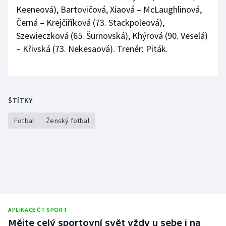
Stolní tenis
Keeneová), Bartovičová, Xiaová – McLaughlinová,
Černá – Krejčiříková (73. Stackpoleová),
Triatlon
Szewieczková (65. Šurnovská), Khýrová (90. Veselá)
– Křivská (73. Nekesaová). Trenér: Piták.
Veslování
Vodní slalom
ŠTÍTKY
Volejbal
Fotbal
Ženský fotbal
Ostatní
APLIKACE ČT SPORT
Mějte celý sportovní svět vždy u sebe i na