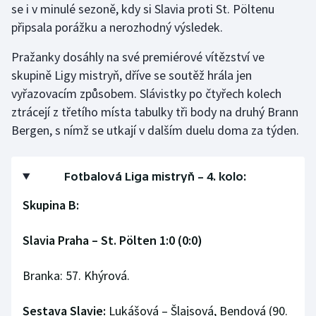
se i v minulé sezoně, kdy si Slavia proti St. Pöltenu
Olympijské hry
připsala porážku a nerozhodný výsledek.
Parasport
Pražanky dosáhly na své premiérové vítězství ve
skupině Ligy mistryň, dříve se soutěž hrála jen
Plavání
vyřazovacím způsobem. Slávistky po čtyřech kolech
ztrácejí z třetího místa tabulky tři body na druhý Brann
Plážový volejbal
Bergen, s nímž se utkají v dalším duelu doma za týden.
Ragby
Fotbalová Liga mistryň – 4. kolo:
Rychlobruslení
Skupina B:
Rychlostní kanoistika
Slavia Praha – St. Pölten 1:0 (0:0)
Short track
Branka: 57. Khýrová.
Sportovní střelba
Sestava Slavie:
Lukášová – Šlajsová, Bendová (90.