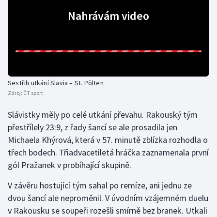
Nahrávám video
Gymnastika
Házená
Jezdectví
Sestřih utkání Slavia – St. Pölten
Judo
Zdroj:
ČT sport
Slávistky měly po celé utkání převahu. Rakouský tým
Krasobruslení
přestřílely 23:9, z řady šancí se ale prosadila jen
Lezení
Michaela Khýrová, která v 57. minutě zblízka rozhodla o
třech bodech. Třiadvacetiletá hráčka zaznamenala první
Lyže a snowboard
gól Pražanek v probíhající skupině.
V závěru hostující tým sahal po remíze, ani jednu ze
Moderní pětiboj
dvou šancí ale neproměnil. V úvodním vzájemném duelu
Motorsport
v Rakousku se soupeři rozešli smírně bez branek. Utkali