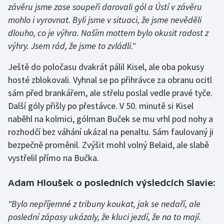
závěru jsme zase soupeři darovali gól a Ústí v závěru
Olympijské hry
mohlo i vyrovnat. Byli jsme v situaci, že jsme nevěděli
dlouho, co je výhra. Naším mottem bylo okusit radost z
Parasport
výhry. Jsem rád, že jsme to zvládli."
Plavání
Ještě do poločasu dvakrát pálil Kisel, ale oba pokusy
hosté zblokovali. Vyhnal se po přihrávce za obranu ocitl
Plážový volejbal
sám před brankářem, ale střelu poslal vedle pravé tyče.
Další góly přišly po přestávce. V 50. minutě si Kisel
Ragby
naběhl na kolmici, gólman Buček se mu vrhl pod nohy a
rozhodčí bez váhání ukázal na penaltu. Sám faulovaný ji
Rychlobruslení
bezpečně proměnil. Zvýšit mohl volný Belaid, ale slabě
vystřelil přímo na Bučka.
Rychlostní kanoistika
Adam Hloušek o posledních výsledcích Slavie:
Short track
"Bylo nepříjemné z tribuny koukat, jak se nedaří, ale
Sportovní střelba
poslední zápasy ukázaly, že kluci jezdí, že na to mají.