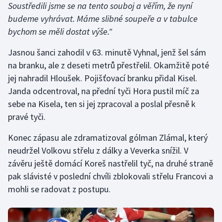
Soustředili jsme se na tento souboj a věřím, že nyní
Stolní tenis
budeme vyhrávat. Máme slibné soupeře a v tabulce
Triatlon
bychom se měli dostat výše."
Jasnou šanci zahodil v 63. minutě Vyhnal, jenž šel sám
Veslování
na branku, ale z deseti metrů přestřelil. Okamžitě poté
jej nahradil Hloušek. Pojišťovací branku přidal Kisel.
Vodní slalom
Janda odcentroval, na přední tyči Hora pustil míč za
Volejbal
sebe na Kisela, ten si jej zpracoval a poslal přesně k
pravé tyči.
Ostatní
Konec zápasu ale zdramatizoval gólman Zlámal, který
neudržel Volkovu střelu z dálky a Veverka snížil. V
závěru ještě domácí Koreš nastřelil tyč, na druhé straně
pak slávisté v poslední chvíli zblokovali střelu Francovi a
mohli se radovat z postupu.