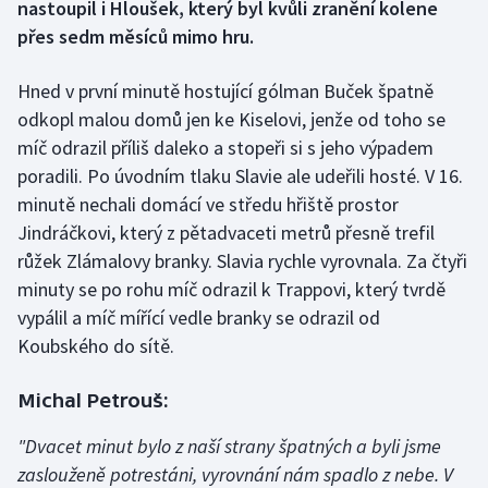
nastoupil i Hloušek, který byl kvůli zranění kolene
přes sedm měsíců mimo hru.
Gymnastika
Hned v první minutě hostující gólman Buček špatně
Házená
odkopl malou domů jen ke Kiselovi, jenže od toho se
míč odrazil příliš daleko a stopeři si s jeho výpadem
Jezdectví
poradili. Po úvodním tlaku Slavie ale udeřili hosté. V 16.
minutě nechali domácí ve středu hřiště prostor
Judo
Jindráčkovi, který z pětadvaceti metrů přesně trefil
Krasobruslení
růžek Zlámalovy branky. Slavia rychle vyrovnala. Za čtyři
minuty se po rohu míč odrazil k Trappovi, který tvrdě
Lezení
vypálil a míč mířící vedle branky se odrazil od
Koubského do sítě.
Lyže a snowboard
Michal Petrouš:
Moderní pětiboj
"Dvacet minut bylo z naší strany špatných a byli jsme
Motorsport
zaslouženě potrestáni, vyrovnání nám spadlo z nebe. V