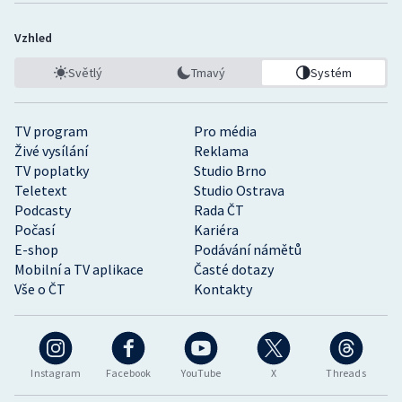
Vzhled
Světlý
Tmavý
Systém
TV program
Pro média
Živé vysílání
Reklama
TV poplatky
Studio Brno
Teletext
Studio Ostrava
Podcasty
Rada ČT
Počasí
Kariéra
E-shop
Podávání námětů
Mobilní a TV aplikace
Časté dotazy
Vše o ČT
Kontakty
Instagram
Facebook
YouTube
X
Threads