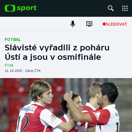
POPULÁRNÍ
SLEDOVAT
Fotbal
FOTBAL
Slávisté vyřadili z poháru
Hokej
Ústí a jsou v osmifinále
Tenis
ČT24
12. 10. 2010
|
Zdroj:
ČTK
Atletika
Cyklistika
DALŠÍ SPORTY
Americký fotbal
NEPŘEHLÉDNĚTE