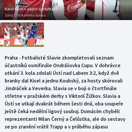
Baseball a softbal
Soutěže
Karol Kisel v objetí spoluhráčů
Zdroj:
ČTK/Kateřina Šulová
Basketbal
Historické návraty
Biatlon
Aplikace ČT sport
Boby a skeleton
AZ kvíz
Praha - Fotbalisté Slavie zkompletovali seznam
Box
účastníků osmifinále Ondrášovka Cupu. V dohrávce
utkání 3. kola zdolali Ústí nad Labem 3:2, když dvě
Curling
branky dal Kisel a jednu Koubský, za hosty skórovali
Jindráček a Veverka. Slavia se v boji o čtvrtfinále
Dostihy
střetne v pražském derby s Viktorií Žižkov. Slavia a
Florbal
Ústí se utkají dvakrát během šesti dnů, oba soupeře
ještě čeká nedělní ligový souboj. Domácím chyběli
Futsal
reprezentanti Milan Černý a Čelůstka, ale do sestavy
se po zranění vrátil Trapp a v průběhu zápasu
Golf