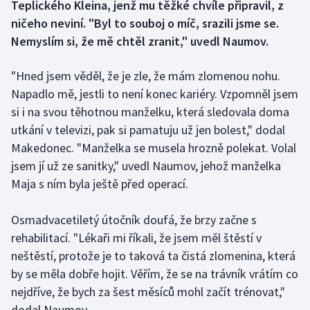
Teplického Kleina, jenž mu těžké chvíle připravil, z
ničeho neviní. "Byl to souboj o míč, srazili jsme se.
Gymnastika
Nemyslím si, že mě chtěl zranit," uvedl Naumov.
Házená
"Hned jsem věděl, že je zle, že mám zlomenou nohu.
Napadlo mě, jestli to není konec kariéry. Vzpomněl jsem
Jezdectví
si i na svou těhotnou manželku, která sledovala doma
utkání v televizi, pak si pamatuju už jen bolest," dodal
Judo
Makedonec. "Manželka se musela hrozně polekat. Volal
Krasobruslení
jsem jí už ze sanitky," uvedl Naumov, jehož manželka
Maja s ním byla ještě před operací.
Lezení
Osmadvacetiletý útočník doufá, že brzy začne s
Lyže a snowboard
rehabilitací. "Lékaři mi říkali, že jsem měl štěstí v
neštěstí, protože je to taková ta čistá zlomenina, která
Moderní pětiboj
by se měla dobře hojit. Věřím, že se na trávník vrátím co
nejdříve, že bych za šest měsíců mohl začít trénovat,"
Motorsport
dodal Naumov.