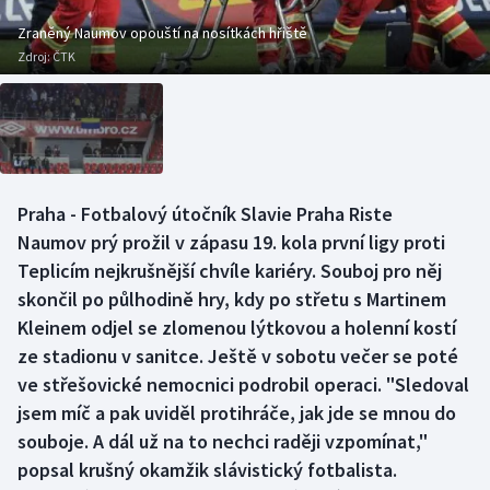
Baseball a softbal
Soutěže
Zraněný Naumov opouští na nosítkách hřiště
Zdroj:
ČTK
Basketbal
Historické návraty
Biatlon
Aplikace ČT sport
Boby a skeleton
AZ kvíz
Praha - Fotbalový útočník Slavie Praha Riste
Box
Naumov prý prožil v zápasu 19. kola první ligy proti
Teplicím nejkrušnější chvíle kariéry. Souboj pro něj
Curling
skončil po půlhodině hry, kdy po střetu s Martinem
Kleinem odjel se zlomenou lýtkovou a holenní kostí
Dostihy
ze stadionu v sanitce. Ještě v sobotu večer se poté
Florbal
ve střešovické nemocnici podrobil operaci. "Sledoval
jsem míč a pak uviděl protihráče, jak jde se mnou do
Futsal
souboje. A dál už na to nechci raději vzpomínat,"
popsal krušný okamžik slávistický fotbalista.
Golf