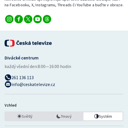
na Facebooku, X, Instagramu, Threads či YouTube a buďte v obraze.
Divácké centrum
každý všední den:
8:00—16:00 hodin
261 136 113
info@ceskatelevize.cz
Vzhled
Světlý
Tmavý
Systém