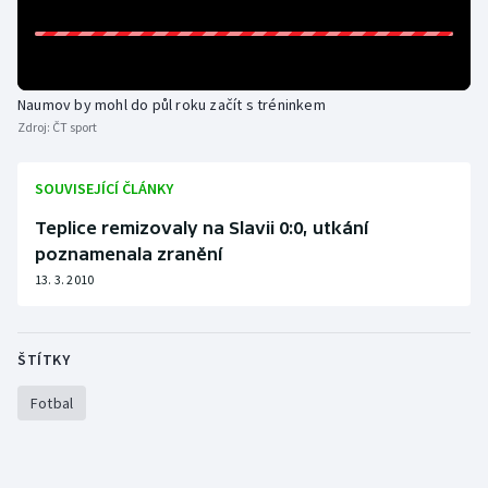
Stolní tenis
Triatlon
Naumov by mohl do půl roku začít s tréninkem
Veslování
Zdroj:
ČT sport
Vodní slalom
SOUVISEJÍCÍ ČLÁNKY
Volejbal
Teplice remizovaly na Slavii 0:0, utkání
poznamenala zranění
Ostatní
13. 3. 2010
ŠTÍTKY
Fotbal