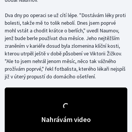
Olympijské hry
Dva dny po operaci se už cítí lépe. "Dostávám léky proti
bolesti, takže mě to tolik nebolí. Dnes jsem poprvé
Parasport
mohl vstát a chodit krátce o berlích," uvedl Naumov,
Plavání
jenž bude berle používat dva měsíce. Jeho nejtěžším
zraněním v kariéře dosud byla zlomenina klíční kosti,
Plážový volejbal
kterou utrpěl ještě v době působení ve Viktorii Žižkov.
"Ale to jsem nehrál jenom měsíc, něco tak vážného
Ragby
prožívám poprvé," řekl fotbalista, kterého lékaři nejspíš
již v úterý propustí do domácího ošetření.
Rychlobruslení
Rychlostní kanoistika
Short track
Nahrávám video
Sportovní střelba