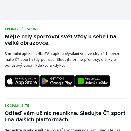
APLIKACE ČT SPORT
Mějte celý sportovní svět vždy u sebe i na
velké obrazovce.
S mobilní aplikací, HbbTV a apkou iVysílání ve své chytré televizi
máte ČT sport vždy po ruce. Sledujte přímé přenosy, články a
bonusový obsah kdekoli a kdykoli.
SOCIÁLNÍ SÍTĚ
Odteď vám už nic neunikne. Sledujte ČT sport
i na dalších platformách.
Nenechte si nikde ujít nejnovější sportovní události. Sledujte nás i