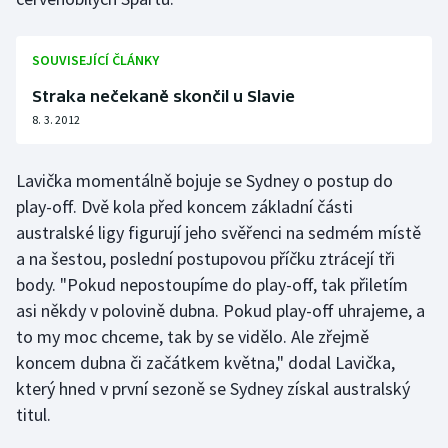
Stolní tenis
SOUVISEJÍCÍ ČLÁNKY
Triatlon
Straka nečekaně skončil u Slavie
Veslování
8. 3. 2012
Vodní slalom
Lavička momentálně bojuje se Sydney o postup do
play-off. Dvě kola před koncem základní části
Volejbal
australské ligy figurují jeho svěřenci na sedmém místě
Ostatní
a na šestou, poslední postupovou příčku ztrácejí tři
body. "Pokud nepostoupíme do play-off, tak přiletím
asi někdy v polovině dubna. Pokud play-off uhrajeme, a
to my moc chceme, tak by se vidělo. Ale zřejmě
koncem dubna či začátkem května," dodal Lavička,
který hned v první sezoně se Sydney získal australský
titul.