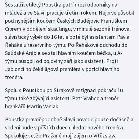
Šestatřicetiletý Poustka patří mezi odborníky na
mládež a ve Slavii pracuje třetím rokem. Nejprve působil
Gymnastika
pod nynějším koučem Českých Budějovic Františkem
Ciprem v oddělení skautingu, v minulé sezoně trénoval
Házená
slávistický výběr do 16 let a poté byl asistentem Pavla
Jezdectví
Řeháka u rezervního týmu. Po Řehákově odchodu do
Saúdské Arábie se stal hlavním koučem béčka, u A-
Judo
týmu působil od poloviny září jako asistent. Proti
Jablonci ho čeká ligová premiéra v pozici hlavního
Krasobruslení
trenéra.
Lezení
Spolu s Poustkou po Strakově rezignaci pokračují u
týmu také zbývající asistenti Petr Vrabec a trenér
Lyže a snowboard
brankářů Martin Vaniak.
Moderní pětiboj
Poustka pravděpodobně Slavii povede pouze dočasně a
vedení bude v příštích dnech hledat nového trenéra.
Motorsport
Spekuluje se, že Pražané mají zájem o Vítězslava