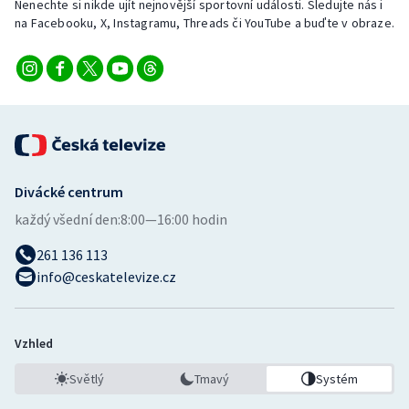
Nenechte si nikde ujít nejnovější sportovní události. Sledujte nás i
na Facebooku, X, Instagramu, Threads či YouTube a buďte v obraze.
Divácké centrum
každý všední den:
8:00—16:00 hodin
261 136 113
info@ceskatelevize.cz
Vzhled
Světlý
Tmavý
Systém