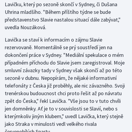
Lavičku, který po sezoně skončí v Sydney, či Dušana
Olympijské hry
Uhrina mladšího. "Během příštího týdne se bude
představenstvo Slavie nastalou situací dále zabývat,"
Parasport
uvedla Nouzáková.
Plavání
Lavička se staví k informacím o zájmu Slavie
rezervovaně. Momentálně se prý soustředí jen na
Plážový volejbal
dokončení práce v Sydney. "Mediální spekulace o mém
případném příchodu do Slavie jsem zaregistroval. Moje
Ragby
smluvní závazky tady v Sydney však skončí až po této
sezoně v dubnu. Nepopírám, že nějaké informativní
Rychlobruslení
telefonáty z Česka již proběhly, ale nic závazného. Svoji
trenérskou budoucnost chci proto řešit až po návratu
Rychlostní kanoistika
zpět do Česka," řekl Lavička. "Vše jsou to v tuto chvíli
Short track
jen domněnky. Ať je to v souvislosti se Slavií, nebo s
kterýmkoliv jiným klubem," uvedl Lavička, který stejně
Sportovní střelba
jako Straka v minulosti vedl velkého rivala
červenobílých Spartu.