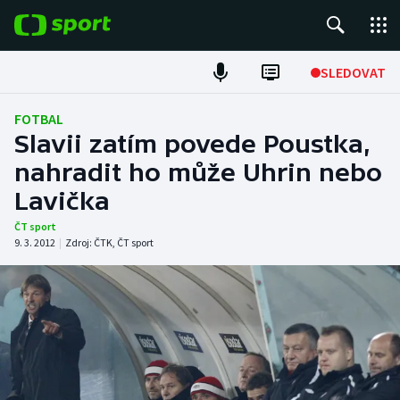
POPULÁRNÍ
SLEDOVAT
Fotbal
FOTBAL
Slavii zatím povede Poustka,
Hokej
nahradit ho může Uhrin nebo
Lavička
Tenis
ČT sport
Atletika
9. 3. 2012
|
Zdroj:
ČTK
,
ČT sport
Cyklistika
DALŠÍ SPORTY
Americký fotbal
NEPŘEHLÉDNĚTE