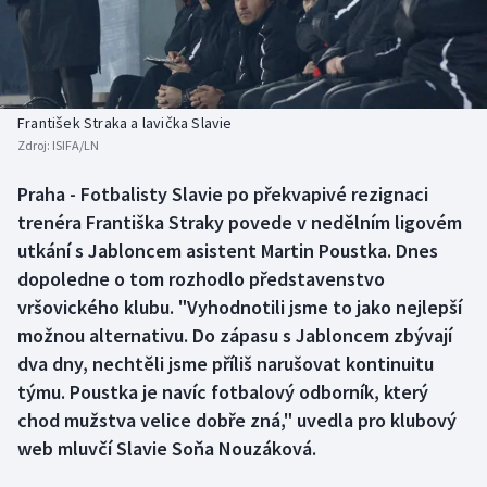
Baseball a softbal
Soutěže
Basketbal
Historické návraty
Biatlon
Aplikace ČT sport
František Straka a lavička Slavie
Zdroj:
ISIFA/LN
Boby a skeleton
AZ kvíz
Praha - Fotbalisty Slavie po překvapivé rezignaci
trenéra Františka Straky povede v nedělním ligovém
Box
utkání s Jabloncem asistent Martin Poustka. Dnes
Curling
dopoledne o tom rozhodlo představenstvo
vršovického klubu. "Vyhodnotili jsme to jako nejlepší
Dostihy
možnou alternativu. Do zápasu s Jabloncem zbývají
dva dny, nechtěli jsme příliš narušovat kontinuitu
Florbal
týmu. Poustka je navíc fotbalový odborník, který
chod mužstva velice dobře zná," uvedla pro klubový
Futsal
web mluvčí Slavie Soňa Nouzáková.
Golf