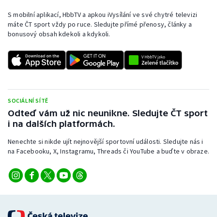
Stolní tenis
S mobilní aplikací, HbbTV a apkou iVysílání ve své chytré televizi
máte ČT sport vždy po ruce. Sledujte přímé přenosy, články a
Triatlon
bonusový obsah kdekoli a kdykoli.
Veslování
Vodní slalom
Volejbal
SOCIÁLNÍ SÍTĚ
Odteď vám už nic neunikne. Sledujte ČT sport
Ostatní
i na dalších platformách.
Nenechte si nikde ujít nejnovější sportovní události. Sledujte nás i
na Facebooku, X, Instagramu, Threads či YouTube a buďte v obraze.