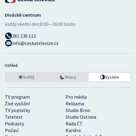
Divácké centrum
každý všední den:
8:00—16:00 hodin
261 136 113
info@ceskatelevize.cz
Vzhled
Světlý
Tmavý
Systém
TV program
Pro média
Živé vysílání
Reklama
TV poplatky
Studio Brno
Teletext
Studio Ostrava
Podcasty
Rada ČT
Počasí
Kariéra