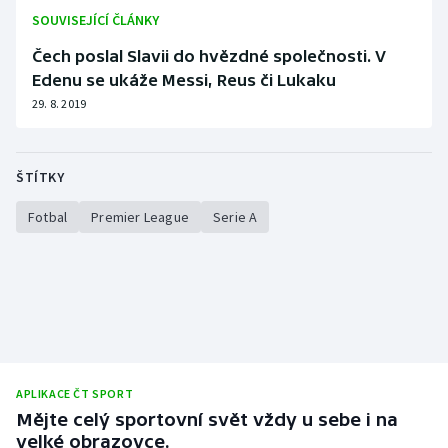
SOUVISEJÍCÍ ČLÁNKY
Olympijské hry
Čech poslal Slavii do hvězdné společnosti. V
Parasport
Edenu se ukáže Messi, Reus či Lukaku
29. 8. 2019
Plavání
Plážový volejbal
ŠTÍTKY
Fotbal
Premier League
Serie A
Ragby
Rychlobruslení
Rychlostní kanoistika
Short track
APLIKACE ČT SPORT
Sportovní střelba
Mějte celý sportovní svět vždy u sebe i na
velké obrazovce.