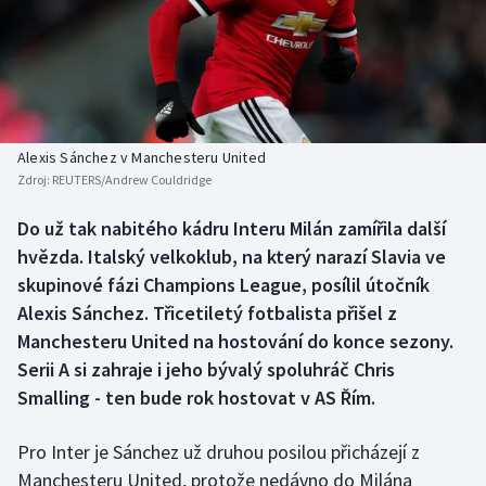
Baseball a softbal
Soutěže
Basketbal
Historické návraty
Biatlon
Aplikace ČT sport
Alexis Sánchez v Manchesteru United
Boby a skeleton
AZ kvíz
Zdroj:
REUTERS/Andrew Couldridge
Box
Do už tak nabitého kádru Interu Milán zamířila další
hvězda. Italský velkoklub, na který narazí Slavia ve
Curling
skupinové fázi Champions League, posílil útočník
Alexis Sánchez. Třicetiletý fotbalista přišel z
Dostihy
Manchesteru United na hostování do konce sezony.
Serii A si zahraje i jeho bývalý spoluhráč Chris
Florbal
Smalling - ten bude rok hostovat v AS Řím.
Futsal
Pro Inter je Sánchez už druhou posilou přicházejí z
Manchesteru United, protože nedávno do Milána
Golf