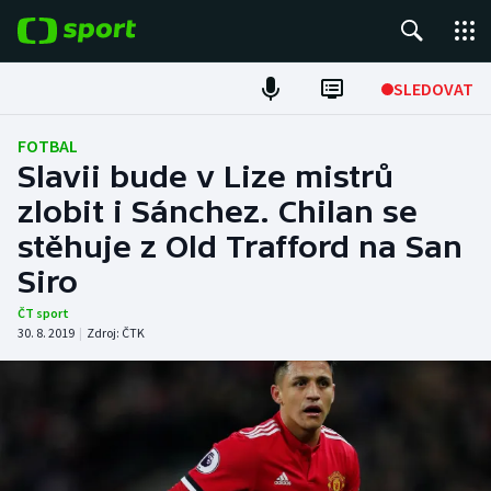
POPULÁRNÍ
SLEDOVAT
Fotbal
FOTBAL
Slavii bude v Lize mistrů
Hokej
zlobit i Sánchez. Chilan se
stěhuje z Old Trafford na San
Tenis
Siro
Atletika
ČT sport
30. 8. 2019
|
Zdroj:
ČTK
Cyklistika
DALŠÍ SPORTY
Americký fotbal
NEPŘEHLÉDNĚTE