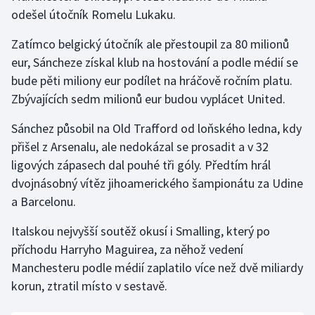
odešel útočník Romelu Lukaku.
Gymnastika
Zatímco belgický útočník ale přestoupil za 80 milionů
eur, Sáncheze získal klub na hostování a podle médií se
Házená
bude pěti miliony eur podílet na hráčově ročním platu.
Zbývajících sedm milionů eur budou vyplácet United.
Jezdectví
Sánchez působil na Old Trafford od loňského ledna, kdy
Judo
přišel z Arsenalu, ale nedokázal se prosadit a v 32
ligových zápasech dal pouhé tři góly. Předtím hrál
Krasobruslení
dvojnásobný vítěz jihoamerického šampionátu za Udine
a Barcelonu.
Lezení
Italskou nejvyšší soutěž okusí i Smalling, který po
Lyže a snowboard
příchodu Harryho Maguirea, za něhož vedení
Manchesteru podle médií zaplatilo více než dvě miliardy
Moderní pětiboj
korun, ztratil místo v sestavě.
Motorsport