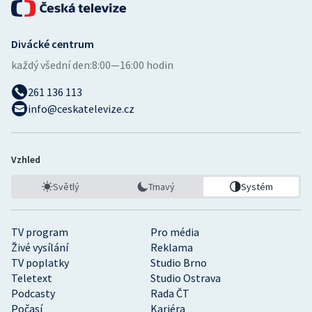
Stolní tenis
Triatlon
Divácké centrum
každý všední den:
8:00—16:00 hodin
Veslování
261 136 113
info@ceskatelevize.cz
Vodní slalom
Volejbal
Vzhled
Ostatní
Světlý
Tmavý
Systém
TV program
Pro média
Živé vysílání
Reklama
TV poplatky
Studio Brno
Teletext
Studio Ostrava
Podcasty
Rada ČT
Počasí
Kariéra