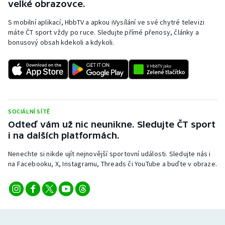
velké obrazovce.
Olympijské hry
S mobilní aplikací, HbbTV a apkou iVysílání ve své chytré televizi
máte ČT sport vždy po ruce. Sledujte přímé přenosy, články a
Parasport
bonusový obsah kdekoli a kdykoli.
Plavání
Plážový volejbal
Ragby
SOCIÁLNÍ SÍTĚ
Odteď vám už nic neunikne. Sledujte ČT sport
i na dalších platformách.
Rychlobruslení
Nenechte si nikde ujít nejnovější sportovní události. Sledujte nás i
Rychlostní kanoistika
na Facebooku, X, Instagramu, Threads či YouTube a buďte v obraze.
Short track
Sportovní střelba