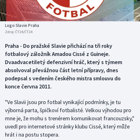
Baseball a softbal
Soutěže
Basketbal
Historické návraty
Logo Slavie Praha
Zdroj:
ČT24/ČT24
Biatlon
Aplikace ČT sport
Praha - Do pražské Slavie přichází na tři roky
Boby a skeleton
AZ kvíz
fotbalový záložník Amadou Cissé z Guineje.
Dvaadvacetiletý defenzivní hráč, který s týmem
Box
absolvoval převážnou část letní přípravy, dnes
podepsal s vedením českého mistra smlouvu do
Curling
konce června 2011.
Dostihy
"Ve Slavii jsou pro fotbal vynikající podmínky, je tu
Florbal
výborná parta, špičkoví fotbalisté. Velkou výhodou pro
mne je, že mohu s trenérem komunikovat francouzsky,"
Futsal
uvedl pro internetové stránky klubu Cissé, který může
hrát i na postu stopera.
Golf