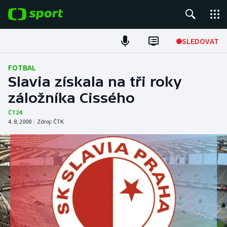
POPULÁRNÍ
SLEDOVAT
Fotbal
FOTBAL
Slavia získala na tři roky
Hokej
záložníka Cissého
Tenis
ČT24
4. 8. 2008
|
Zdroj:
ČTK
Atletika
Cyklistika
DALŠÍ SPORTY
Americký fotbal
NEPŘEHLÉDNĚTE