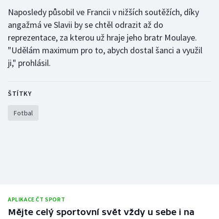
Naposledy působil ve Francii v nižších soutěžích, díky
Gymnastika
angažmá ve Slavii by se chtěl odrazit až do
reprezentace, za kterou už hraje jeho bratr Moulaye.
Házená
"Udělám maximum pro to, abych dostal šanci a využil
ji," prohlásil.
Jezdectví
Judo
ŠTÍTKY
Fotbal
Krasobruslení
Lezení
Lyže a snowboard
Moderní pětiboj
APLIKACE ČT SPORT
Motorsport
Mějte celý sportovní svět vždy u sebe i na