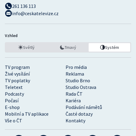
261 136 113
info@ceskatelevize.cz
Vzhled
Světlý
Tmavý
Systém
TV program
Pro média
Živé vysílání
Reklama
TV poplatky
Studio Brno
Teletext
Studio Ostrava
Podcasty
Rada ČT
Počasí
Kariéra
E-shop
Podávání námětů
Mobilní a TV aplikace
Časté dotazy
Vše o ČT
Kontakty