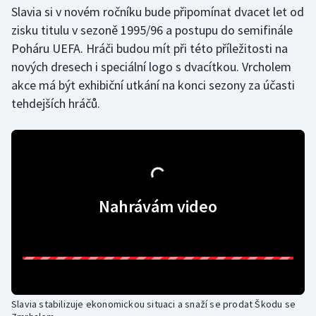
Slavia si v novém ročníku bude připomínat dvacet let od
zisku titulu v sezoně 1995/96 a postupu do semifinále
Poháru UEFA. Hráči budou mít při této příležitosti na
nových dresech i speciální logo s dvacítkou. Vrcholem
akce má být exhibiční utkání na konci sezony za účasti
tehdejších hráčů.
Nahrávám video
Slavia stabilizuje ekonomickou situaci a snaží se prodat Škodu se