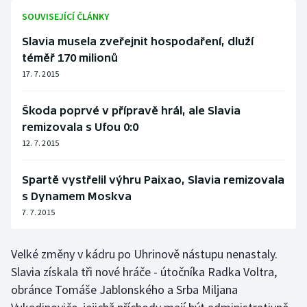
SOUVISEJÍCÍ ČLÁNKY
Olympijské hry
Slavia musela zveřejnit hospodaření, dluží
Parasport
téměř 170 milionů
17. 7. 2015
Plavání
Škoda poprvé v přípravě hrál, ale Slavia
Plážový volejbal
remizovala s Ufou 0:0
12. 7. 2015
Ragby
Spartě vystřelil výhru Paixao, Slavia remizovala
Rychlobruslení
s Dynamem Moskva
7. 7. 2015
Rychlostní kanoistika
Short track
Velké změny v kádru po Uhrinově nástupu nenastaly.
Slavia získala tři nové hráče - útočníka Radka Voltra,
Sportovní střelba
obránce Tomáše Jablonského a Srba Miljana