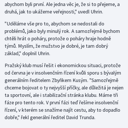
abychom byli první. Ale jedna věc je, že si to přejeme, a
druhá, jak to ukážeme veřejnosti," uvedl Uhrin.
Gymnastika
"Uděláme vše pro to, abychom se nedostali do
Házená
problémů, jako byly minulý rok. A samozřejmě bychom
chtěli hrát o poháry, protože o poháry hraje hodně
Jezdectví
týmů. Myslím, že mužstvo je dobré, je tam dobrý
základ," doplnil Uhrin.
Judo
Pražský klub musí řešit i ekonomickou situaci, protože
Krasobruslení
od června je v insolvenčním řízení kvůli sporu s bývalým
generálním ředitelem Zbyňkem Kusým. "Samozřejmě
Lezení
chceme bojovat o ty nejvyšší příčky, ale důležitá je nejen
ta sportovní, ale i stabilizační stránka klubu. Máme tři
Lyže a snowboard
fáze pro tento rok. V první fázi teď řešíme insolvenční
Moderní pětiboj
řízení, v kterém se snažíme najít cestu, aby to dopadlo
dobře," řekl generální ředitel David Trunda.
Motorsport