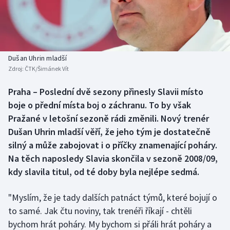
Baseball a softbal
Soutěže
Basketbal
Historické návraty
Biatlon
Aplikace ČT sport
Dušan Uhrin mladší
Zdroj:
ČTK/Šimánek Vít
Boby a skeleton
AZ kvíz
Praha – Poslední dvě sezony přinesly Slavii místo
boje o přední místa boj o záchranu. To by však
Box
Pražané v letošní sezoně rádi změnili. Nový trenér
Curling
Dušan Uhrin mladší věří, že jeho tým je dostatečně
silný a může zabojovat i o příčky znamenající poháry.
Dostihy
Na těch naposledy Slavia skončila v sezoně 2008/09,
kdy slavila titul, od té doby byla nejlépe sedmá.
Florbal
"Myslím, že je tady dalších patnáct týmů, které bojují o
Futsal
to samé. Jak čtu noviny, tak trenéři říkají - chtěli
bychom hrát poháry. My bychom si přáli hrát poháry a
Golf