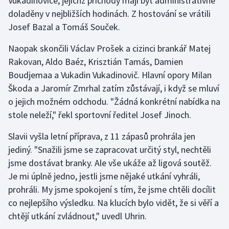
Vukadinoviče, jejichž příchody mají být administrativně
Stolní tenis
doladěny v nejbližších hodinách. Z hostování se vrátili
Josef Bazal a Tomáš Souček.
Triatlon
Naopak skončili Václav Prošek a cizinci brankář Matej
Veslování
Rakovan, Aldo Baéz, Krisztián Tamás, Damien
Boudjemaa a Vukadin Vukadinovič. Hlavní opory Milan
Vodní slalom
Škoda a Jaromír Zmrhal zatím zůstávají, i když se mluví
o jejich možném odchodu. "Žádná konkrétní nabídka na
Volejbal
stole neleží," řekl sportovní ředitel Josef Jinoch.
Ostatní
Slavii vyšla letní příprava, z 11 zápasů prohrála jen
jediný. "Snažili jsme se zapracovat určitý styl, nechtěli
jsme dostávat branky. Ale vše ukáže až ligová soutěž.
Je mi úplně jedno, jestli jsme nějaké utkání vyhráli,
prohráli. My jsme spokojení s tím, že jsme chtěli docílit
co nejlepšího výsledku. Na klucích bylo vidět, že si věří a
chtějí utkání zvládnout," uvedl Uhrin.