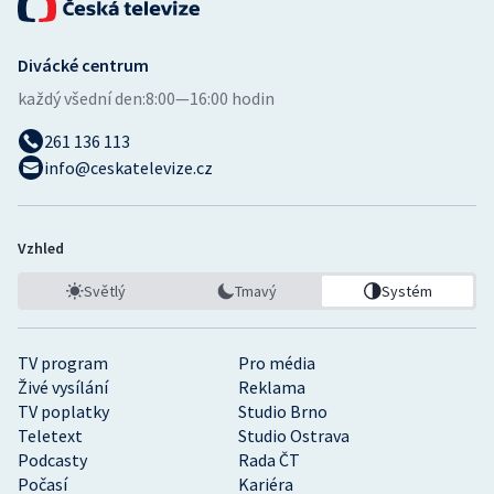
Divácké centrum
každý všední den:
8:00—16:00 hodin
261 136 113
info@ceskatelevize.cz
Vzhled
Světlý
Tmavý
Systém
TV program
Pro média
Živé vysílání
Reklama
TV poplatky
Studio Brno
Teletext
Studio Ostrava
Podcasty
Rada ČT
Počasí
Kariéra