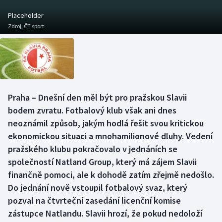
Baseball a softbal
Soutěže
Placeholder
Zdroj:
ČT sport
Basketbal
Historické návraty
Biatlon
Aplikace ČT sport
Boby a skeleton
AZ kvíz
Praha – Dnešní den měl být pro pražskou Slavii
Box
bodem zvratu. Fotbalový klub však ani dnes
neoznámil způsob, jakým hodlá řešit svou kritickou
Curling
ekonomickou situaci a mnohamilionové dluhy. Vedení
pražského klubu pokračovalo v jednáních se
Dostihy
společností Natland Group, který má zájem Slavii
Florbal
finančně pomoci, ale k dohodě zatím zřejmě nedošlo.
Do jednání nově vstoupil fotbalový svaz, který
Futsal
pozval na čtvrteční zasedání licenční komise
zástupce Natlandu. Slavii hrozí, že pokud nedoloží
Golf