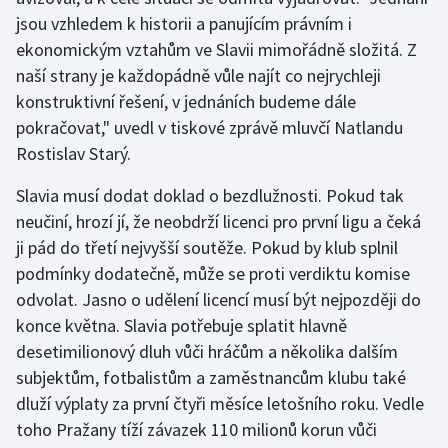
Stolní tenis
jsou vzhledem k historii a panujícím právním i
ekonomickým vztahům ve Slavii mimořádně složitá. Z
Triatlon
naší strany je každopádně vůle najít co nejrychleji
konstruktivní řešení, v jednáních budeme dále
Veslování
pokračovat," uvedl v tiskové zprávě mluvčí Natlandu
Rostislav Starý.
Vodní slalom
Slavia musí dodat doklad o bezdlužnosti. Pokud tak
Volejbal
neučiní, hrozí jí, že neobdrží licenci pro první ligu a čeká
ji pád do třetí nejvyšší soutěže. Pokud by klub splnil
Ostatní
podmínky dodatečně, může se proti verdiktu komise
odvolat. Jasno o udělení licencí musí být nejpozději do
konce května. Slavia potřebuje splatit hlavně
desetimilionový dluh vůči hráčům a několika dalším
subjektům, fotbalistům a zaměstnancům klubu také
dluží výplaty za první čtyři měsíce letošního roku. Vedle
toho Pražany tíží závazek 110 milionů korun vůči