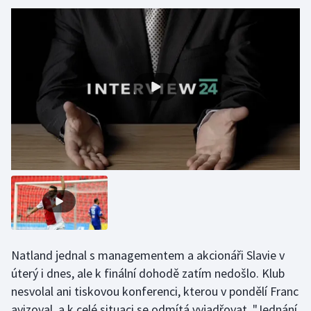
Olympijské hry
Parasport
Plavání
Plážový volejbal
Ragby
Rychlobruslení
Rychlostní kanoistika
Natland jednal s managementem a akcionáři Slavie v
Short track
úterý i dnes, ale k finální dohodě zatím nedošlo. Klub
Sportovní střelba
nesvolal ani tiskovou konferenci, kterou v pondělí Franc
avizoval, a k celé situaci se odmítá vyjadřovat. "Jednání