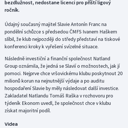
bezdlužnost, nedostane licenci pro příští ligový
ročník.
Gymnastika
Údajný současný majitel Slavie Antonín Franc na
Házená
pondělní schůzce s předsedou ČMFS Ivanem Haškem
slíbil, že klub nejpozději do středy představí na tiskové
Jezdectví
konferenci kroky k vyřešení svízelné situace.
Judo
Následně investiční a finanční společnost Natland
Group oznámila, že jedná se Slavií o možnostech, jak jí
Krasobruslení
pomoci. Nejprve chce vršovickému klubu poskytnout 20
milionů korun na nejnutnější výdaje a po auditu
Lezení
hospodaření Slavie by měly následovat další investice.
Zakladatel Natlandu Tomáš Raška v rozhovoru pro
Lyže a snowboard
týdeník Ekonom uvedl, že společnost chce v klubu
Moderní pětiboj
získat majoritní podíl.
Motorsport
Videa