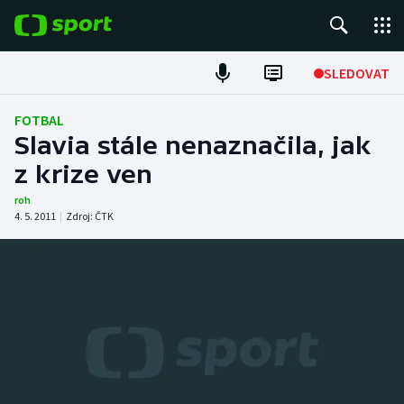
POPULÁRNÍ
SLEDOVAT
Fotbal
FOTBAL
Slavia stále nenaznačila, jak
Hokej
z krize ven
Tenis
roh
4. 5. 2011
|
Zdroj:
ČTK
Atletika
Cyklistika
DALŠÍ SPORTY
Americký fotbal
NEPŘEHLÉDNĚTE