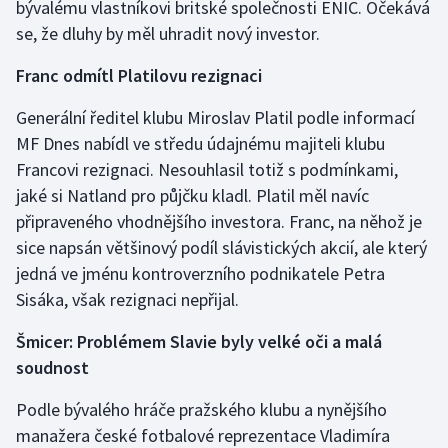
bývalému vlastníkovi britské společnosti ENIC. Očekává
se, že dluhy by měl uhradit nový investor.
Franc odmítl Platilovu rezignaci
Generální ředitel klubu Miroslav Platil podle informací
MF Dnes nabídl ve středu údajnému majiteli klubu
Francovi rezignaci. Nesouhlasil totiž s podmínkami,
jaké si Natland pro půjčku kladl. Platil měl navíc
připraveného vhodnějšího investora. Franc, na něhož je
sice napsán většinový podíl slávistických akcií, ale který
jedná ve jménu kontroverzního podnikatele Petra
Sisáka, však rezignaci nepřijal.
Šmicer: Problémem Slavie byly velké oči a malá
soudnost
Podle bývalého hráče pražského klubu a nynějšího
manažera české fotbalové reprezentace Vladimíra