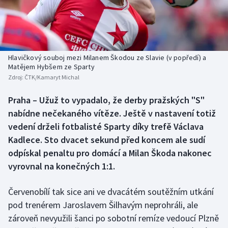
Baseball a softbal
Soutěže
Basketbal
Historické návraty
Biatlon
Aplikace ČT sport
Hlavičkový souboj mezi Milanem Škodou ze Slavie (v popředí) a
Matějem Hybšem ze Sparty
Zdroj:
ČTK/Kamaryt Michal
Boby a skeleton
AZ kvíz
Praha – Užuž to vypadalo, že derby pražských "S"
Box
nabídne nečekaného vítěze. Ještě v nastavení totiž
vedení drželi fotbalisté Sparty díky trefě Václava
Curling
Kadlece. Sto dvacet sekund před koncem ale sudí
odpískal penaltu pro domácí a Milan Škoda nakonec
Dostihy
vyrovnal na konečných 1:1.
Florbal
Červenobílí tak sice ani ve dvacátém soutěžním utkání
Futsal
pod trenérem Jaroslavem Šilhavým neprohráli, ale
zároveň nevyužili šanci po sobotní remíze vedoucí Plzně
Golf