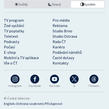
Světlý
Tmavý
Systém
TV program
Pro média
Živé vysílání
Reklama
TV poplatky
Studio Brno
Teletext
Studio Ostrava
Podcasty
Rada ČT
Počasí
Kariéra
E-shop
Podávání námětů
Mobilní a TV aplikace
Časté dotazy
Vše o ČT
Kontakty
Instagram
Facebook
YouTube
X
Threads
© Česká televize
•
•
English
Ochrana soukromí
Přístupnost