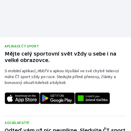
APLIKACE ČT SPORT
Mějte celý sportovní svět vždy u sebe i na
velké obrazovce.
S mobilní aplikací, HbbTV a apkou iVysílání ve své chytré televizi
máte ČT sport vždy po ruce. Sledujte přímé přenosy, články a
bonusový obsah kdekoli a kdykoli.
SOCIÁLNÍ SÍTĚ
Odteď vám už nic neunikne. Sledujte ČT sport