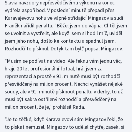
Slavia navzdory nepřesvědčivému výkonu nakonec
vydřela aspoň bod. V poslední minutě přepadl přes
Karavajevovu nohu ve vápně střídající Mingazov a sudí
Franěk nařídil penaltu. "Běžel jsem do vápna. Chtěl jsem
se uvolnit a vystřelit, ale když jsem si hodil míč, uviděl
jsem jeho nohu, došlo ke kontaktu a spadnul jsem.
Rozhodčí to písknul. Dotyk tam byl," popsal Mingazov.
"Musím se podívat na video. Ale řeknu vám jednu věc,
hraju 20 let profesionální fotbal, hrál jsem za
reprezentaci a prostě v 91. minutě musí být rozhodčí
přesvědčený na milion procent. Nechci vynášet nějaké
soudy, ale v 91. minutě písknout penaltu v derby, to už
musí být sakra ostřílený rozhodčí a přesvědčený na
milion procent, že je," prohlásil Rada.
"Je to těžké, když Karavajevovi sám Mingazov řekl, že
to pískat nemusel. Mingazov to udělal chytře, zasekl si