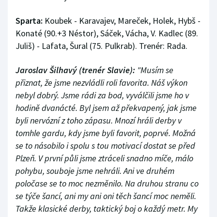
Sparta:
Koubek - Karavajev, Mareček, Holek, Hybš -
Konaté (90.+3 Néstor), Sáček, Vácha, V. Kadlec (89.
Juliš) - Lafata, Šural (75. Pulkrab). Trenér: Rada.
Jaroslav Šilhavý (trenér Slavie):
"Musím se
přiznat, že jsme nezvládli roli favorita. Náš výkon
nebyl dobrý. Jsme rádi za bod, vyválčili jsme ho v
hodině dvanácté. Byl jsem až překvapený, jak jsme
byli nervózní z toho zápasu. Mnozí hráli derby v
tomhle gardu, kdy jsme byli favorit, poprvé. Možná
se to násobilo i spolu s tou motivací dostat se před
Plzeň. V první půli jsme ztráceli snadno míče, málo
pohybu, souboje jsme nehráli. Ani ve druhém
poločase se to moc nezměnilo. Na druhou stranu co
se týče šancí, ani my ani oni těch šancí moc neměli.
Takže klasické derby, taktický boj o každý metr. My