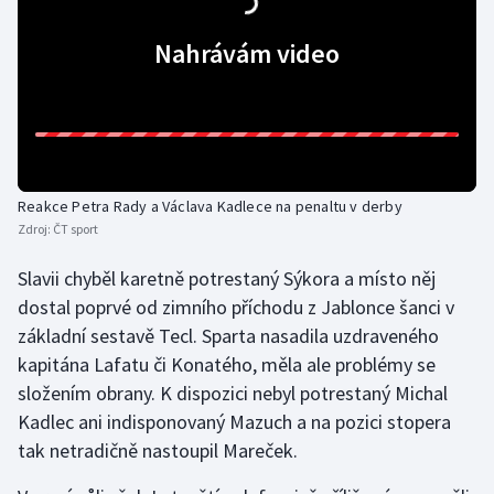
Olympijské hry
Nahrávám video
Parasport
Plavání
Plážový volejbal
Reakce Petra Rady a Václava Kadlece na penaltu v derby
Zdroj:
ČT sport
Ragby
Slavii chyběl karetně potrestaný Sýkora a místo něj
Rychlobruslení
dostal poprvé od zimního příchodu z Jablonce šanci v
základní sestavě Tecl. Sparta nasadila uzdraveného
Rychlostní kanoistika
kapitána Lafatu či Konatého, měla ale problémy se
složením obrany. K dispozici nebyl potrestaný Michal
Short track
Kadlec ani indisponovaný Mazuch a na pozici stopera
tak netradičně nastoupil Mareček.
Sportovní střelba