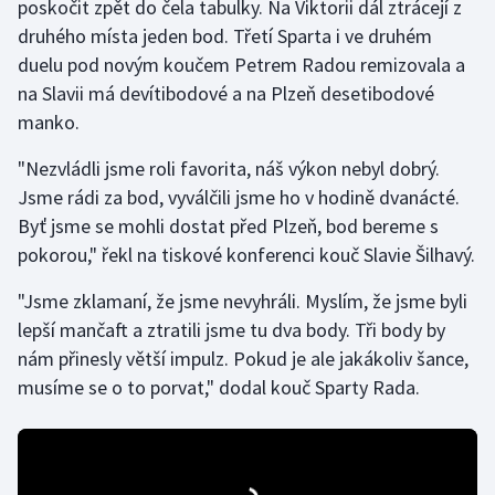
poskočit zpět do čela tabulky. Na Viktorii dál ztrácejí z
druhého místa jeden bod. Třetí Sparta i ve druhém
Gymnastika
duelu pod novým koučem Petrem Radou remizovala a
na Slavii má devítibodové a na Plzeň desetibodové
Házená
manko.
Jezdectví
"Nezvládli jsme roli favorita, náš výkon nebyl dobrý.
Jsme rádi za bod, vyválčili jsme ho v hodině dvanácté.
Judo
Byť jsme se mohli dostat před Plzeň, bod bereme s
pokorou," řekl na tiskové konferenci kouč Slavie Šilhavý.
Krasobruslení
"Jsme zklamaní, že jsme nevyhráli. Myslím, že jsme byli
Lezení
lepší mančaft a ztratili jsme tu dva body. Tři body by
nám přinesly větší impulz. Pokud je ale jakákoliv šance,
Lyže a snowboard
musíme se o to porvat," dodal kouč Sparty Rada.
Moderní pětiboj
Motorsport