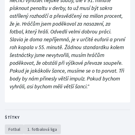
Nechci vynášet nějaké soudy, ale v 91. minutě
písknout penaltu v derby, to už musí být sakra
ostřílený rozhodčí a přesvědčený na milion procent,
že je. Hráčům jsem poděkoval za nasazení, za
fotbal, který hráli. Odvedli velmi dobrou práci.
Slavia je doma nepříjemná, je v určité euforii a první
roh kopala v 55. minutě. Žádnou standardku kolem
šestnáctky jsme nevytvořili, musím hráčům
poděkovat, že obstáli při výškové převaze soupeře.
Pokud je jakákoliv šance, musíme se o to porvat. Tři
body by nám přinesly větší impulz. Pokud bychom
vyhráli, asi bychom měli větší šanci."
ŠTÍTKY
Fotbal
1. fotbalová liga