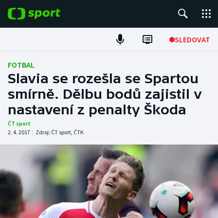
POPULÁRNÍ
SLEDOVAT
Fotbal
FOTBAL
Slavia se rozešla se Spartou
Hokej
smírně. Dělbu bodů zajistil v
nastavení z penalty Škoda
Tenis
ČT sport
Atletika
2. 4. 2017
|
Zdroj:
ČT sport
,
ČTK
Cyklistika
DALŠÍ SPORTY
Americký fotbal
NEPŘEHLÉDNĚTE