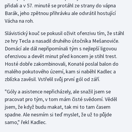
přidali a v 57. minutě se protáhl ze strany do vápna
Barák, jeho zpětnou přihrávku ale odvrátil hostující
Vácha na roh.
Slávistický kouč se pokusil oživit ofenzivu tím, že stáhl
ze hry Tecla a nasadil druhého útočníka Mešanoviče.
Domácí ale dál nepřipomínali tým s nejlepší ligovou
ofenzivou a devět minut před koncem je stihl trest.
Hosté dobře zakombinovali, Konaté poslal balon do
malého pokutového území, kam si naběhl Kadlec a
zblízka zavěsil. Vstřelil svůj první gól od září.
"Góly a asistence nepřicházely, ale snažil jsem se
pracovat pro tým, v tom mám čisté svědomí. Věděl
jsem, že když budu makat, tak mi to tam časem
spadne. Ale nesmím si teď myslet, že už to půjde
samo," řekl Kadlec.