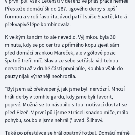
V první půli však Letenští v defenzivě příliš práce neměli.
Stolní tenis
Přestože domácí šli do 287. ligového derby s lepší
formou a v roli favorita, úvod patřil spíše Spartě, která
Triatlon
překvapivě lépe kombinovala.
Veslování
K velkým šancím to ale nevedlo. Výjimkou byla 30.
minuta, kdy se po centru z přímého kopu zjevil sám
Vodní slalom
před domácí brankou Mareček, ale v gólové pozici
špatně trefil míč. Slavia ze sebe setřásla viditelnou
Volejbal
nervozitu až v druhé části první půle, Koubka však do
pauzy nijak výrazněji neohrozila.
Ostatní
"Byl jsem až překvapený, jak jsme byli nervózní. Mnozí
hráli derby v tomhle gardu, kdy jsme byli favorit,
poprvé. Možná se to násobilo s tou motivací dostat se
před Plzeň. V první půli jsme ztráceli snadno míče, málo
pohybu, souboje jsme nehráli," uvedl Šilhavý.
Také po přestávce se hrál opatrný fotbal. Domácí mírně