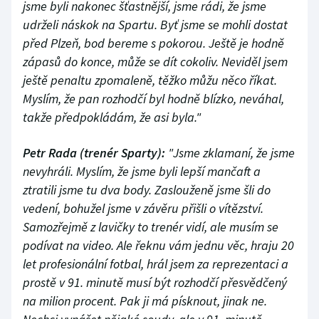
jsme byli nakonec šťastnější, jsme rádi, že jsme
udrželi náskok na Spartu. Byť jsme se mohli dostat
před Plzeň, bod bereme s pokorou. Ještě je hodně
zápasů do konce, může se dít cokoliv. Neviděl jsem
ještě penaltu zpomaleně, těžko můžu něco říkat.
Myslím, že pan rozhodčí byl hodně blízko, neváhal,
takže předpokládám, že asi byla."
Petr Rada (trenér Sparty):
"Jsme zklamaní, že jsme
nevyhráli. Myslím, že jsme byli lepší mančaft a
ztratili jsme tu dva body. Zaslouženě jsme šli do
vedení, bohužel jsme v závěru přišli o vítězství.
Samozřejmě z lavičky to trenér vidí, ale musím se
podívat na video. Ale řeknu vám jednu věc, hraju 20
let profesionální fotbal, hrál jsem za reprezentaci a
prostě v 91. minutě musí být rozhodčí přesvědčený
na milion procent. Pak ji má písknout, jinak ne.