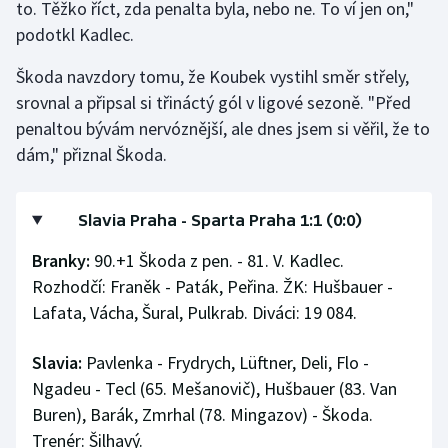
to. Těžko říct, zda penalta byla, nebo ne. To ví jen on,"
podotkl Kadlec.
Škoda navzdory tomu, že Koubek vystihl směr střely,
srovnal a připsal si třináctý gól v ligové sezoně. "Před
penaltou bývám nervóznější, ale dnes jsem si věřil, že to
dám," přiznal Škoda.
Slavia Praha - Sparta Praha 1:1 (0:0)
Branky:
90.+1 Škoda z pen. - 81. V. Kadlec.
Rozhodčí: Franěk - Paták, Peřina. ŽK: Hušbauer -
Lafata, Vácha, Šural, Pulkrab. Diváci: 19 084.
Slavia:
Pavlenka - Frydrych, Lüftner, Deli, Flo -
Ngadeu - Tecl (65. Mešanovič), Hušbauer (83. Van
Buren), Barák, Zmrhal (78. Mingazov) - Škoda.
Trenér: Šilhavý.