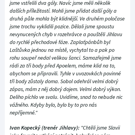
jsme vstřelili dva góly. Navíc jsme měli několik
dalších příležitostí. Mohli jsme přidat další góly a
druhá půle mohla být klidnější. Ve druhém poločase
jsme trochu vyklidili pozice. Dělali jsme spoustu
nevynucených chyb v rozehrávce a pouštěli Jihlavu
do rychlé přechodové fáze. Zaplaťpánbůh byl
Laštůvka jednou na místě, vychytal to a pak po
rohu soupeř nedal velikou šanci. Samozřejmě jsme
rádi za tři body před Apoelem, máme klid na to,
abychom se připravili. Tyhle v uvozovkách povinné
tři body zůstaly doma. Sobol odehrál velmi dobrý
zápas, mám z něj dobrý dojem. Velmi dobrý výkon.
Deliho píchlo ve svalu. Uvidíme, snad to nebude nic
vážného. Kdyby bylo, bylo by to pro nás
nepříjemné."
Ivan Kopecký (trenér Jihlavy):
"Chtěli jsme Slavii