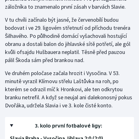
Stolní tenis
záložníka to znamenalo první zásah v barvách Slavie.
V tu chvíli začínalo být jasné, že červenobílí budou
Triatlon
bodovat i ve 29. ligovém střetnutí od příchodu trenéra
Veslování
Šilhavého. Po půlhodině domácí vyšachovali hostující
obranu a dostali balon do jihlavské sítě potřetí, ale gól
Vodní slalom
kvůli ofsajdu Hušbauera neplatil. Těsně před pauzou
pálil Škoda sám před brankou nad.
Volejbal
Ve druhém poločase začala hrozit i Vysočina. V 53.
Ostatní
minutě vyrazil Klímovu střelu Laštůvka na roh, po
kterém se odrazil míč k Hronkovi, ale ten odkrytou
branku netrefil. A když se neujal ani dalekonosný pokus
Dvořáka, udržela Slavia i ve 3. kole čisté konto.
3. kolo první fotbalové ligy:
Slavia Praha - Vysočina Jihlava 2:0 (2:0)