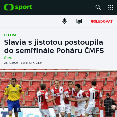
POPULÁRNÍ
SLEDOVAT
Fotbal
FOTBAL
Slavia s jistotou postoupila
Hokej
do semifinále Poháru ČMFS
Tenis
ČT24
23. 4. 2009
|
Zdroj:
ČTK
,
ČT24
Atletika
Cyklistika
DALŠÍ SPORTY
Americký fotbal
NEPŘEHLÉDNĚTE