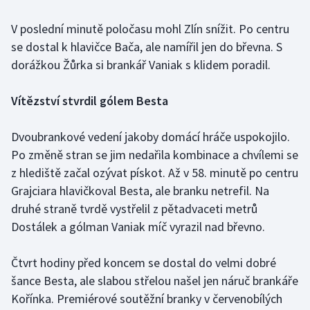
Olympijské hry
V poslední minutě poločasu mohl Zlín snížit. Po centru
se dostal k hlavičce Bača, ale namířil jen do břevna. S
Parasport
dorážkou Žůrka si brankář Vaniak s klidem poradil.
Plavání
Vítězství stvrdil gólem Besta
Plážový volejbal
Dvoubrankové vedení jakoby domácí hráče uspokojilo.
Ragby
Po změně stran se jim nedařila kombinace a chvílemi se
z hlediště začal ozývat pískot. Až v 58. minutě po centru
Rychlobruslení
Grajciara hlavičkoval Besta, ale branku netrefil. Na
druhé straně tvrdě vystřelil z pětadvaceti metrů
Rychlostní kanoistika
Dostálek a gólman Vaniak míč vyrazil nad břevno.
Short track
Čtvrt hodiny před koncem se dostal do velmi dobré
šance Besta, ale slabou střelou našel jen náruč brankáře
Sportovní střelba
Kořínka. Premiérové soutěžní branky v červenobílých