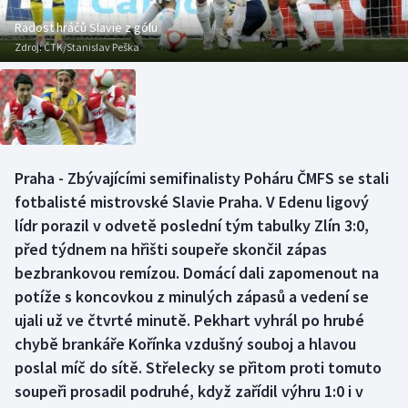
Baseball a softbal
Soutěže
Radost hráčů Slavie z gólu
Zdroj:
ČTK/Stanislav Peška
Basketbal
Historické návraty
Biatlon
Aplikace ČT sport
Boby a skeleton
AZ kvíz
Praha - Zbývajícími semifinalisty Poháru ČMFS se stali
Box
fotbalisté mistrovské Slavie Praha. V Edenu ligový
lídr porazil v odvetě poslední tým tabulky Zlín 3:0,
Curling
před týdnem na hřišti soupeře skončil zápas
bezbrankovou remízou. Domácí dali zapomenout na
Dostihy
potíže s koncovkou z minulých zápasů a vedení se
Florbal
ujali už ve čtvrté minutě. Pekhart vyhrál po hrubé
chybě brankáře Kořínka vzdušný souboj a hlavou
Futsal
poslal míč do sítě. Střelecky se přitom proti tomuto
soupeři prosadil podruhé, když zařídil výhru 1:0 i v
Golf