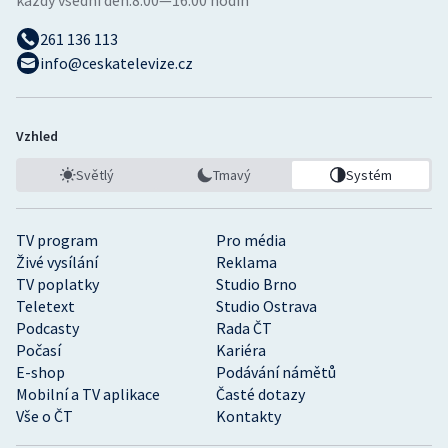
každý všední den:
8:00—16:00 hodin
261 136 113
info@ceskatelevize.cz
Vzhled
Světlý
Tmavý
Systém
TV program
Pro média
Živé vysílání
Reklama
TV poplatky
Studio Brno
Teletext
Studio Ostrava
Podcasty
Rada ČT
Počasí
Kariéra
E-shop
Podávání námětů
Mobilní a TV aplikace
Časté dotazy
Vše o ČT
Kontakty