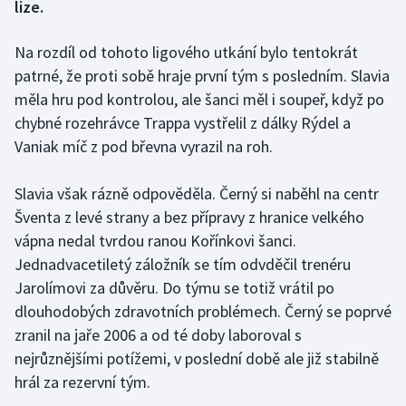
lize.
Gymnastika
Na rozdíl od tohoto ligového utkání bylo tentokrát
patrné, že proti sobě hraje první tým s posledním. Slavia
Házená
měla hru pod kontrolou, ale šanci měl i soupeř, když po
chybné rozehrávce Trappa vystřelil z dálky Rýdel a
Jezdectví
Vaniak míč z pod břevna vyrazil na roh.
Judo
Slavia však rázně odpověděla. Černý si naběhl na centr
Krasobruslení
Šventa z levé strany a bez přípravy z hranice velkého
vápna nedal tvrdou ranou Kořínkovi šanci.
Lezení
Jednadvacetiletý záložník se tím odvděčil trenéru
Jarolímovi za důvěru. Do týmu se totiž vrátil po
Lyže a snowboard
dlouhodobých zdravotních problémech. Černý se poprvé
zranil na jaře 2006 a od té doby laboroval s
Moderní pětiboj
nejrůznějšími potížemi, v poslední době ale již stabilně
hrál za rezervní tým.
Motorsport