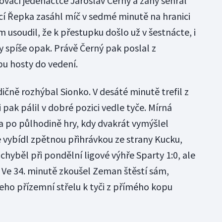
ovací jedenáctce Jaroslav Černý a záhy sehrál
ácí Řepka zasáhl míč v sedmé minutě na hranici
usoudil, že k přestupku došlo už v šestnácte, i
y spíše opak. Právě Černý pak poslal z
u hosty do vedení.
ičně rozhýbal Sionko. V desáté minutě trefil z
i pak pálil v dobré pozici vedle tyče. Mírná
a po půlhodině hry, kdy dvakrát vymýšlel
vybídl zpětnou přihrávkou ze strany Kucku,
 chyběl při pondělní ligové výhře Sparty 1:0, ale
 Ve 34. minutě zkoušel Zeman štěstí sám,
jeho přízemní střelu k tyči z přímého kopu