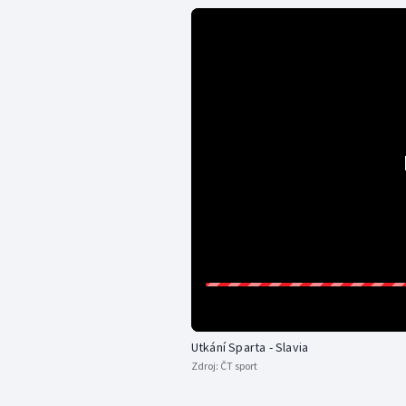
Utkání Sparta - Slavia
Zdroj:
ČT sport