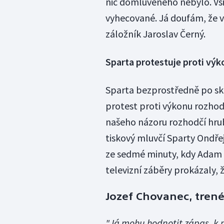
nic domluveného nebylo. Vši
vyhecované. Já doufám, že v
záložník Jaroslav Černý.
Sparta protestuje proti vý
Sparta bezprostředně po sk
protest proti výkonu rozhod
našeho názoru rozhodčí hrub
tiskový mluvčí Sparty Ondřej
ze sedmé minuty, kdy Adam n
televizní záběry prokázaly,
Jozef Chovanec, trené
"Já mohu hodnotit zápas, k 