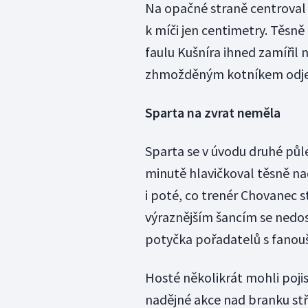
Na opačné straně centroval z
k míči jen centimetry. Těsně 
faulu Kušníra ihned zamířil 
zhmožděným kotníkem odjel
Sparta na zvrat neměla
Sparta se v úvodu druhé půl
minutě hlavičkoval těsně nad
i poté, co trenér Chovanec st
výraznějším šancím se nedos
potyčka pořadatelů s fanouš
Hosté několikrát mohli pojist
nadějné akce nad branku stříd