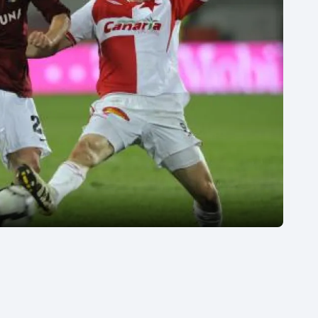
Moderní pětiboj
Triatlon
Motorsport
Veslování
Olympijské hry
Vodní slalom
Parasport
Volejbal
Plavání
Ostatní
Plážový volejbal