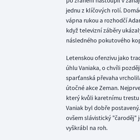
po zranění nastoupil v zahaj
jednu z klíčových rolí. Dom
vápna rukou a rozhodčí Adam 
když televizní záběry ukázal
následného pokutového kop
Letenskou ofenzivu jako trad
úhlu Vaniaka, o chvíli pozděj
sparťanská převaha vrcholil
útočné akce Zeman. Nejprve 
který kvůli karetnímu trestu
Vaniak byl dobře postavený.
ovšem slávistický "čaroděj" 
vyškrábl na roh.