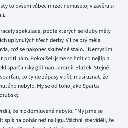
isty to ovšem vůbec mrzet nemuselo, v závěru si
li.
acely spekulace, podle kterých se kluby měly
ch uplynulých třech derby. V lize prý měla
avia, což se nakonec skutečně stalo. "Nemyslím
it proti nám. Pokoušeli jsme se hrát co nejlíp a
 řekl sparťanský gólman Jaromír Blažek. Stejně
 sparťan, co tyhle zápasy viděl, musí uznat, že
dnutého nebylo. My se od toho jako Sparta
drubský.
rdili, že nic domluvené nebylo. "My jsme se
 spíš na pohár než na ligu. Všichni jste viděli, že