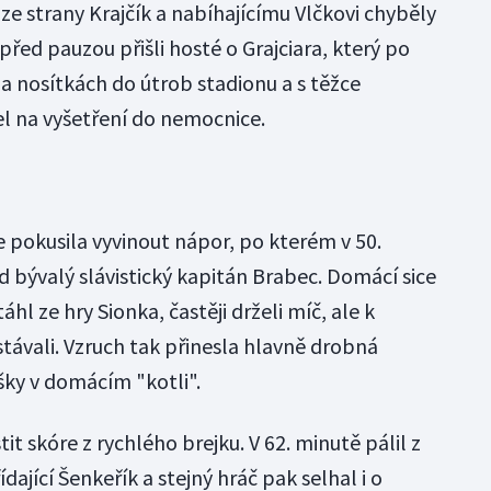
e strany Krajčík a nabíhajícímu Vlčkovi chyběly
před pauzou přišli hosté o Grajciara, který po
na nosítkách do útrob stadionu a s těžce
 na vyšetření do nemocnice.
e pokusila vyvinout nápor, po kterém v 50.
 bývalý slávistický kapitán Brabec. Domácí sice
áhl ze hry Sionka, častěji drželi míč, ale k
távali. Vzruch tak přinesla hlavně drobná
ky v domácím "kotli".
it skóre z rychlého brejku. V 62. minutě pálil z
ající Šenkeřík a stejný hráč pak selhal i o