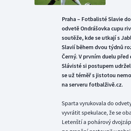
Praha – Fotbalisté Slavie do
odvetě Ondrášovka cupu riva
soutěže, kde se utkají s Ja
Slavií během dvou týdnů roz
Černý. V prvním duelu před 
Slávisté si postupem udrže
se už téměř s jistotou nemo
na serveru fotbalživě.cz.
Sparta vyrukovala do odvety v
vyvrátit spekulace, že se ob
Letenští a pohárový dvojzáp