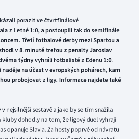
kázali porazit ve čtvrtfinálové
la z Letné 1:0, a postoupili tak do semifinále
bloncem. Třetí fotbalové derby mezi Spartou a
hodl v 8. minutě trefou z penalty Jaroslav
dvěma týdny vyhráli fotbalisté z Edenu 1:0.
li naděje na účast v evropských pohárech, kam
hou probojovat z ligy. Informace najdete také
 nejsilnější sestavě a jako by se tím snažila
a kluby dohodly na tom, že ligový duel vyhrají
as opanuje Slavia. Za hosty poprvé od návratu