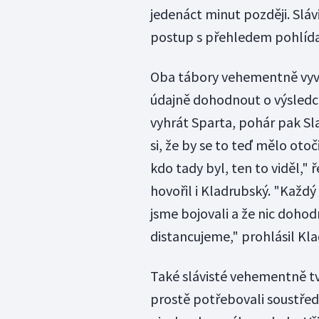
jedenáct minut později. Sláv
postup s přehledem pohlída
Oba tábory vehementně vyvr
údajně dohodnout o výsledcí
vyhrát Sparta, pohár pak Sl
si, že by se to teď mělo otoč
kdo tady byl, ten to viděl,"
hovořil i Kladrubský. "Každý
jsme bojovali a že nic doho
distancujeme," prohlásil Kla
Také slávisté vehementně tv
prostě potřebovali soustředit