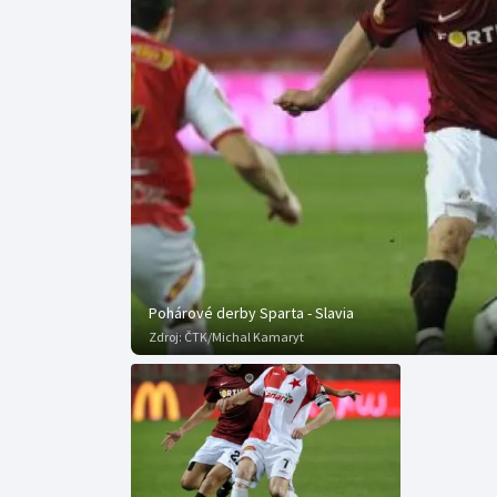
Curling
Dostihy
Florbal
Futsal
Golf
Gymnastika
Pohárové derby Sparta - Slavia
Zdroj:
ČTK/Michal Kamaryt