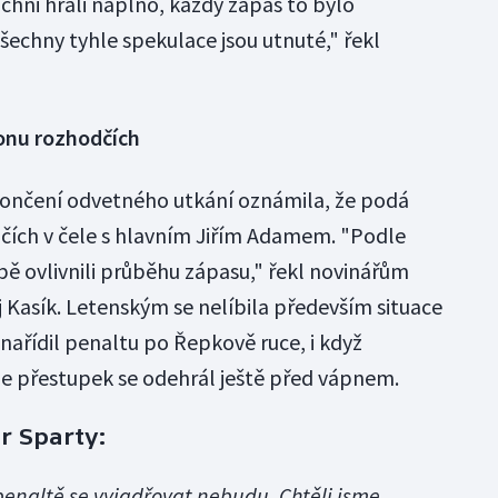
chni hráli naplno, každý zápas to bylo
šechny tyhle spekulace jsou utnuté," řekl
konu rozhodčích
ončení odvetného utkání oznámila, že podá
čích v čele s hlavním Jiřím Adamem. "Podle
ě ovlivnili průběhu zápasu," řekl novinářům
 Kasík. Letenským se nelíbila především situace
ařídil penaltu po Řepkově ruce, i když
 že přestupek se odehrál ještě před vápnem.
r Sparty:
penaltě se vyjadřovat nebudu. Chtěli jsme