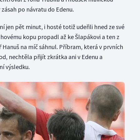
 zásah po návratu do Edenu.
 jen pět minut, i hosté totiž udeřili hned ze své
 rohovému kopu propadl až ke Šlapákovi a ten z
ář Hanuš na míč sáhnul. Příbram, která v prvních
od, nechtěla přijít zkrátka ani v Edenu a
ní výsledku.