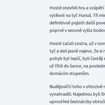
Hosté otevřeli hru a vzápětí
vytěsnil na tyč Hanuš. Tři m
definitivně pojistil další po
poprvé v sezoně vyšla bodo
Hosté začali zostra, už v os
tyč a dali jasně najevo, že si 
pohyb byl lepší, byli častěji 
už řítili do šance, na posled
domácím stoperům.
Budějovičtí toho v ofenzivě
vynahradili. Najednou byli živ
uprostřed šestnáctky obtoč