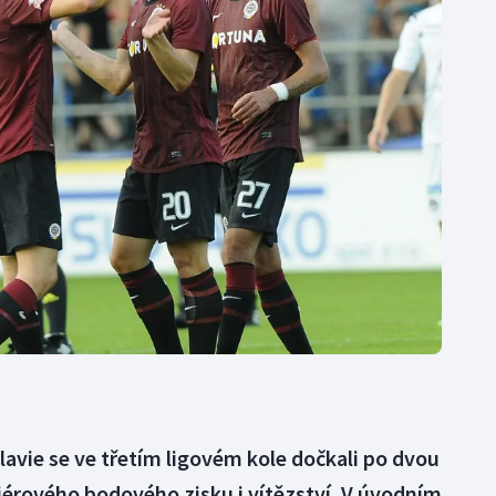
Moderní pětiboj
Triatlon
Motorsport
Veslování
Olympijské hry
Vodní slalom
Parasport
Volejbal
Plavání
Ostatní
Plážový volejbal
lavie se ve třetím ligovém kole dočkali po dvou
érového bodového zisku i vítězství. V úvodním