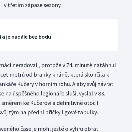
 i v třetím zápase sezony.
4 a je nadále bez bodu
mácí neradovali, protože v 74. minutě natáhnul
cet metrů od branky k ráně, která skončila k
káře Kučery v horním rohu. A aby svůj návrat
se na úspěšného legionáře sluší, vyslal v 83.
 směrem ke Kučerovi a definitivně otočil
vůj tým na přední příčky ligové tabulky.
veného čase je mohl ještě o výhru obrat