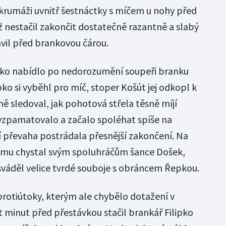
 skrumáži uvnitř šestnáctky s míčem u nohy před
 nestačil zakončit dostatečně razantně a slabý
vil před brankovou čárou.
ko nabídlo po nedorozumění soupeři branku
ko si vyběhl pro míč, stoper Košút jej odkopl k
 sledoval, jak pohotová střela těsně míjí
vzpamatovalo a začalo spoléhat spíše na
 převaha postrádala přesnější zakončení. Na
mu chystal svým spoluhráčům šance Došek,
sváděl velice tvrdé souboje s obráncem Řepkou.
protiútoky, kterým ale chybělo dotažení v
t minut před přestávkou stačil brankář Filipko