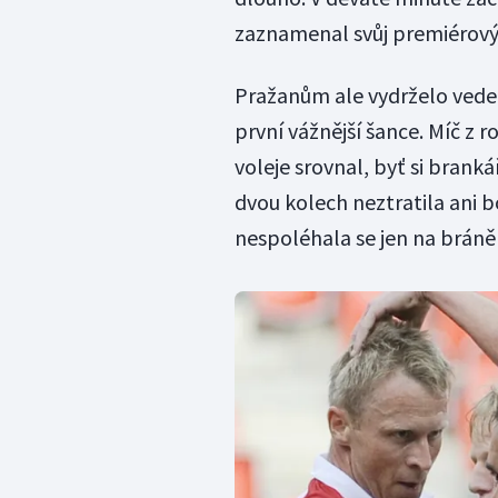
zaznamenal svůj premiérový
Pražanům ale vydrželo vedení
první vážnější šance. Míč z
voleje srovnal, byť si brank
dvou kolech neztratila ani b
nespoléhala se jen na bráně