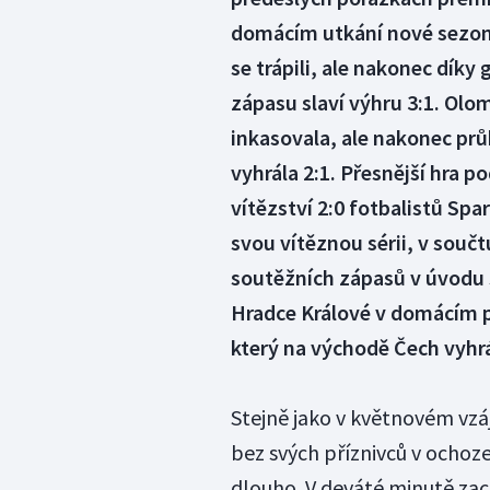
domácím utkání nové sezony 
se trápili, ale nakonec díky
zápasu slaví výhru 3:1. Ol
inkasovala, ale nakonec prů
vyhrála 2:1. Přesnější hra p
vítězství 2:0 fotbalistů Spa
svou vítěznou sérii, v součt
soutěžních zápasů v úvodu s
Hradce Králové v domácím pro
který na východě Čech vyhrá
Stejně jako v květnovém vz
bez svých příznivců v ochoz
dlouho. V deváté minutě zac