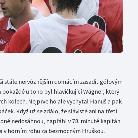
eši stále nervóznějším domácím zasadit gólovým
 pokaždé u toho byl hlavičkující Wágner, který
ových kolech. Nejprve ho ale vychytal Hanuš a pak
ček. Když už se zdálo, že slávisté ani na třetí
ezoně nedosáhnou, napřáhl v 78. minutě kapitán
ila v horním rohu za bezmocným Hruškou.