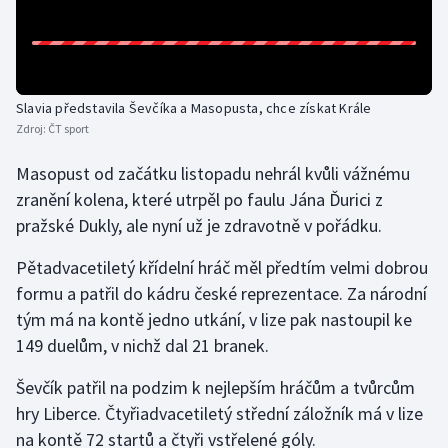
Olympijské hry
Parasport
Slavia představila Ševčíka a Masopusta, chce získat Krále
Plavání
Zdroj:
ČT sport
Masopust od začátku listopadu nehrál kvůli vážnému
Plážový volejbal
zranění kolena, které utrpěl po faulu Jána Ďurici z
Ragby
pražské Dukly, ale nyní už je zdravotně v pořádku.
Pětadvacetiletý křídelní hráč měl předtím velmi dobrou
Rychlobruslení
formu a patřil do kádru české reprezentace. Za národní
tým má na kontě jedno utkání, v lize pak nastoupil ke
Rychlostní kanoistika
149 duelům, v nichž dal 21 branek.
Short track
Ševčík patřil na podzim k nejlepším hráčům a tvůrcům
hry Liberce. Čtyřiadvacetiletý střední záložník má v lize
Sportovní střelba
na kontě 72 startů a čtyři vstřelené góly.