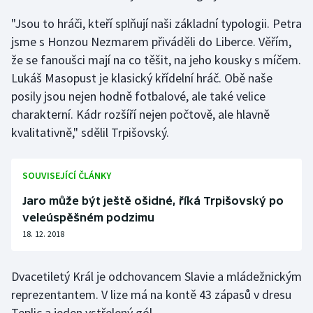
Stolní tenis
"Jsou to hráči, kteří splňují naši základní typologii. Petra
jsme s Honzou Nezmarem přiváděli do Liberce. Věřím,
Triatlon
že se fanoušci mají na co těšit, na jeho kousky s míčem.
Lukáš Masopust je klasický křídelní hráč. Obě naše
Veslování
posily jsou nejen hodně fotbalové, ale také velice
Vodní slalom
charakterní. Kádr rozšíří nejen počtově, ale hlavně
kvalitativně," sdělil Trpišovský.
Volejbal
SOUVISEJÍCÍ ČLÁNKY
Ostatní
Jaro může být ještě ošidné, říká Trpišovský po
veleúspěšném podzimu
18. 12. 2018
Dvacetiletý Král je odchovancem Slavie a mládežnickým
reprezentantem. V lize má na kontě 43 zápasů v dresu
Teplic a jeden vstřelený gól.