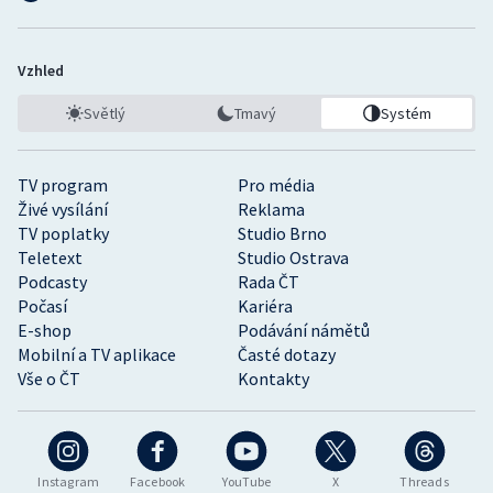
Vzhled
Světlý
Tmavý
Systém
TV program
Pro média
Živé vysílání
Reklama
TV poplatky
Studio Brno
Teletext
Studio Ostrava
Podcasty
Rada ČT
Počasí
Kariéra
E-shop
Podávání námětů
Mobilní a TV aplikace
Časté dotazy
Vše o ČT
Kontakty
Instagram
Facebook
YouTube
X
Threads