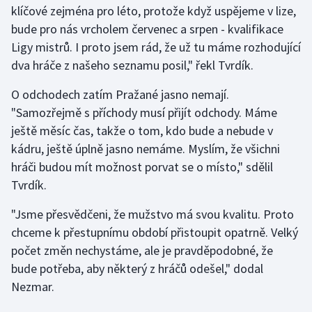
klíčové zejména pro léto, protože když uspějeme v lize,
bude pro nás vrcholem červenec a srpen - kvalifikace
Ligy mistrů. I proto jsem rád, že už tu máme rozhodující
dva hráče z našeho seznamu posil," řekl Tvrdík.
O odchodech zatím Pražané jasno nemají.
"Samozřejmě s příchody musí přijít odchody. Máme
ještě měsíc čas, takže o tom, kdo bude a nebude v
kádru, ještě úplně jasno nemáme. Myslím, že všichni
hráči budou mít možnost porvat se o místo," sdělil
Tvrdík.
"Jsme přesvědčeni, že mužstvo má svou kvalitu. Proto
chceme k přestupnímu období přistoupit opatrně. Velký
počet změn nechystáme, ale je pravděpodobné, že
bude potřeba, aby některý z hráčů odešel," dodal
Nezmar.