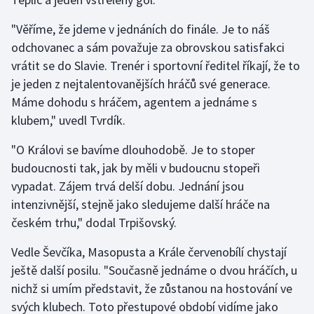
"Věříme, že jdeme v jednáních do finále. Je to náš
odchovanec a sám považuje za obrovskou satisfakci
vrátit se do Slavie. Trenér i sportovní ředitel říkají, že to
je jeden z nejtalentovanějších hráčů své generace.
Máme dohodu s hráčem, agentem a jednáme s
klubem," uvedl Tvrdík.
"O Královi se bavíme dlouhodobě. Je to stoper
budoucnosti tak, jak by měli v budoucnu stopeři
vypadat. Zájem trvá delší dobu. Jednání jsou
intenzivnější, stejně jako sledujeme další hráče na
českém trhu," dodal Trpišovský.
Vedle Ševčíka, Masopusta a Krále červenobílí chystají
ještě další posilu. "Současně jednáme o dvou hráčích, u
nichž si umím představit, že zůstanou na hostování ve
svých klubech. Toto přestupové období vidíme jako