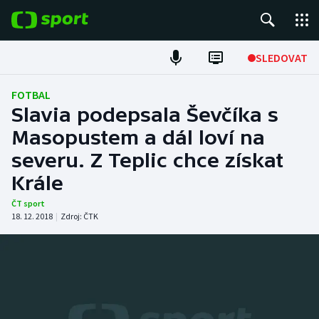
POPULÁRNÍ
SLEDOVAT
Fotbal
FOTBAL
Slavia podepsala Ševčíka s
Hokej
Masopustem a dál loví na
severu. Z Teplic chce získat
Tenis
Krále
Atletika
ČT sport
18. 12. 2018
|
Zdroj:
ČTK
Cyklistika
DALŠÍ SPORTY
Americký fotbal
NEPŘEHLÉDNĚTE