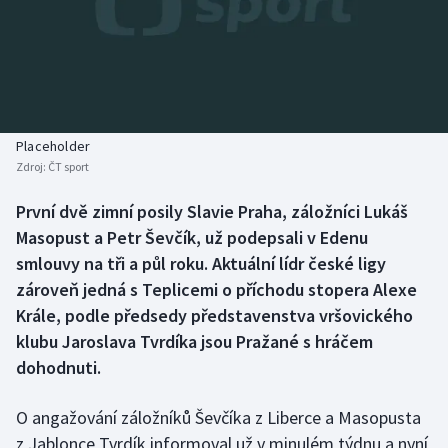
Baseball a softbal
Soutěže
Basketbal
Historické návraty
Biatlon
Aplikace ČT sport
Placeholder
Boby a skeleton
AZ kvíz
Zdroj:
ČT sport
Box
První dvě zimní posily Slavie Praha, záložníci Lukáš
Masopust a Petr Ševčík, už podepsali v Edenu
Curling
smlouvy na tři a půl roku. Aktuální lídr české ligy
zároveň jedná s Teplicemi o příchodu stopera Alexe
Dostihy
Krále, podle předsedy představenstva vršovického
klubu Jaroslava Tvrdíka jsou Pražané s hráčem
Florbal
dohodnuti.
Futsal
O angažování záložníků Ševčíka z Liberce a Masopusta
z Jablonce Tvrdík informoval už v minulém týdnu a nyní
Golf