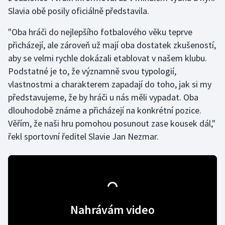
Slavia obě posily oficiálně představila.
Gymnastika
"Oba hráči do nejlepšího fotbalového věku teprve
přicházejí, ale zároveň už mají oba dostatek zkušeností,
Házená
aby se velmi rychle dokázali etablovat v našem klubu.
Podstatné je to, že významně svou typologií,
Jezdectví
vlastnostmi a charakterem zapadají do toho, jak si my
Judo
představujeme, že by hráči u nás měli vypadat. Oba
dlouhodobě známe a přicházejí na konkrétní pozice.
Krasobruslení
Věřím, že naši hru pomohou posunout zase kousek dál,"
řekl sportovní ředitel Slavie Jan Nezmar.
Lezení
Lyže a snowboard
Moderní pětiboj
Nahrávám video
Motorsport