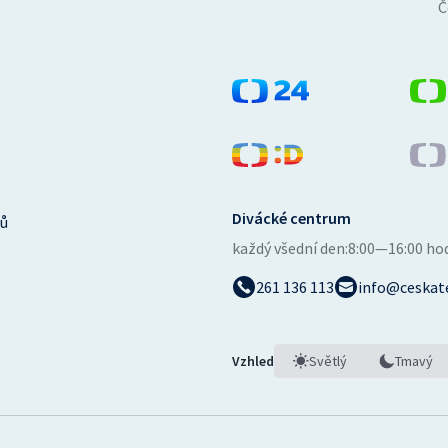
Č
Divácké centrum
ů
každý všední den:
8:00—16:00 ho
261 136 113
info@ceskate
Vzhled
Světlý
Tmavý