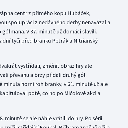
 vápna centr z přímého kopu Hubáček,
ovou spolupráci z nedávného derby nenavázal a
 gólmana. V 37. minutě už domácí slavili.
zadní tyči před branku Petrák a Nitrianský
akrát vystřídali, změnit obraz hry ale
vali převahu a brzy přidali druhý gól.
ě minula horní roh branky, v 61. minutě už ale
apituloval poté, co ho po Mičolově akci a
 minutě se ale náhle vrátili do hry. Po sérii
nížil střídající Koukal. Příbram značně ožila,