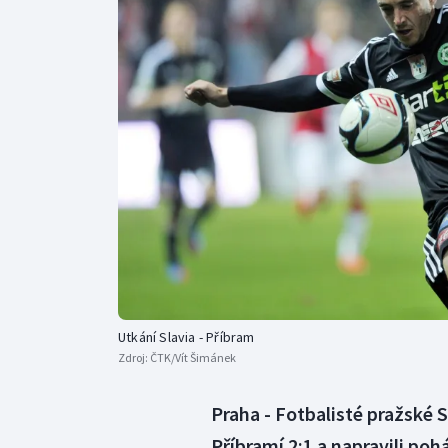
Curling
Dostihy
Florbal
Futsal
Golf
Gymnastika
Utkání Slavia - Příbram
Zdroj:
ČTK/Vít Šimánek
Praha - Fotbalisté pražské S
Příbramí 2:1 a napravili po