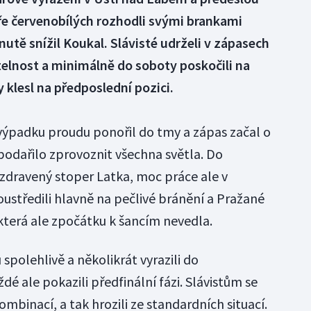
ře červenobílých rozhodli svými brankami
nutě snížil Koukal. Slávisté udrželi v zápasech
elnost a minimálně do soboty poskočili na
 klesl na předposlední pozici.
výpadku proudu ponořil do tmy a zápas začal o
podařilo zprovoznit všechna světla. Do
l uzdravený stoper Latka, moc práce ale v
ustředili hlavně na pečlivé bránění a Pražané
 která ale zpočátku k šancím nevedla.
spolehlivě a několikrát vyrazili do
 ale pokazili předfinální fázi. Slávistům se
ombinací, a tak hrozili ze standardních situací.