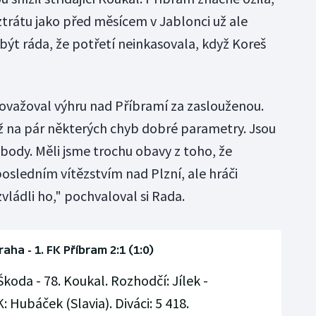
rátu jako před měsícem v Jablonci už ale
t ráda, že potřetí neinkasovala, když Koreš
važoval výhru nad Příbramí za zaslouženou.
ž na pár některých chyb dobré parametry. Jsou
i body. Měli jsme trochu obavy z toho, že
sledním vítězstvím nad Plzní, ale hráči
zvládli ho," pochvaloval si Rada.
raha - 1. FK Příbram 2:1 (1:0)
 Škoda - 78. Koukal. Rozhodčí: Jílek -
 Hubáček (Slavia). Diváci: 5 418.