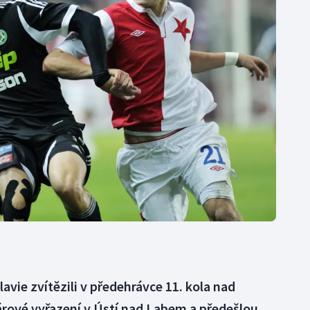
Moderní pětiboj
Triatlon
Motorsport
Veslování
Olympijské hry
Vodní slalom
Parasport
Volejbal
Plavání
Ostatní
Plážový volejbal
lavie zvítězili v předehrávce 11. kola nad
hárové vyřazení v Ústí nad Labem a předešlou