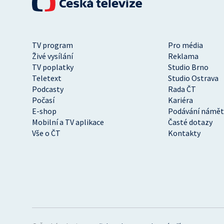
TV program
Pro média
Živé vysílání
Reklama
TV poplatky
Studio Brno
Teletext
Studio Ostrava
Podcasty
Rada ČT
Počasí
Kariéra
E-shop
Podávání námět
Mobilní a TV aplikace
Časté dotazy
Vše o ČT
Kontakty