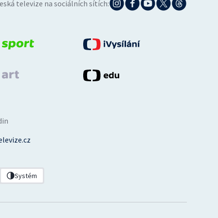
eská televize na sociálních sítích:
din
levize.cz
Systém