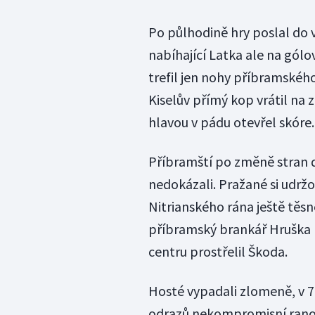
Po půlhodině hry poslal do
nabíhající Latka ale na gól
trefil jen nohy příbramského
Kiselův přímý kop vrátil na 
hlavou v pádu otevřel skóre.
Příbramští po změně stran dv
nedokázali. Pražané si udržo
Nitrianského rána ještě těsn
příbramský brankář Hruška k
centru prostřelil Škoda.
Hosté vypadali zlomeně, v 78.
odrazů nekompromisní ranou s