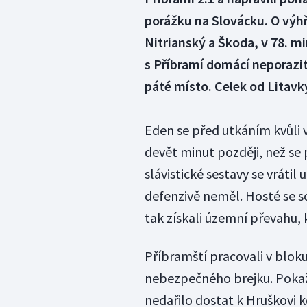
porážku na Slovácku. O výh
Nitrianský a Škoda, v 78. mi
s Příbramí domácí neporazit
páté místo. Celek od Litavky
Eden se před utkáním kvůli 
devět minut později, než se 
slávistické sestavy se vráti
defenzivě neměl. Hosté se so
tak získali územní převahu,
Příbramští pracovali v bloku 
nebezpečného brejku. Pokaždé
nedařilo dostat k Hruškovi k