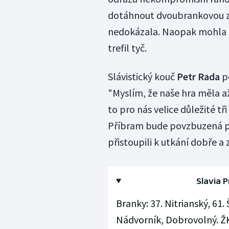
dotáhnout dvoubrankovou zt
nedokázala. Naopak mohla bý
trefil tyč.
Slávistický kouč
Petr Rada
po
"Myslím, že naše hra měla a
to pro nás velice důležité tř
Příbram bude povzbuzená po
přistoupili k utkání dobře a 
Slavia P
Branky: 37. Nitrianský, 61.
Nádvorník, Dobrovolný. ŽK: