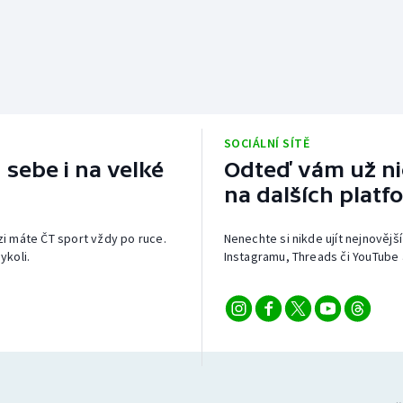
SOCIÁLNÍ SÍTĚ
 sebe i na velké
Odteď vám už nic
na dalších platf
izi máte ČT sport vždy po ruce.
Nenechte si nikde ujít nejnovější
ykoli.
Instagramu, Threads či YouTube 