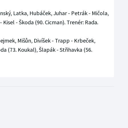
anský, Latka, Hubáček, Juhar - Petrák - Mičola,
- Kisel - Škoda (90. Cicman). Trenér: Rada.
ejmek, Mišůn, Divíšek - Trapp - Krbeček,
da (73. Koukal), Šlapák - Střihavka (56.