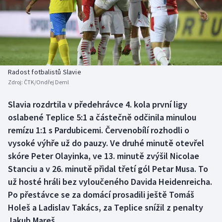
Baseball a softbal
Soutěže
Basketbal
Historické návraty
Biatlon
Aplikace ČT sport
Radost fotbalistů Slavie
Boby a skeleton
AZ kvíz
Zdroj:
ČTK/Ondřej Deml
Box
Slavia rozdrtila v předehrávce 4. kola první ligy
oslabené Teplice 5:1 a částečně odčinila minulou
Curling
remízu 1:1 s Pardubicemi. Červenobílí rozhodli o
vysoké výhře už do pauzy. Ve druhé minutě otevřel
Dostihy
skóre Peter Olayinka, ve 13. minutě zvýšil Nicolae
Stanciu a v 26. minutě přidal třetí gól Petar Musa. To
Florbal
už hosté hráli bez vyloučeného Davida Heidenreicha.
Po přestávce se za domácí prosadili ještě Tomáš
Futsal
Holeš a Ladislav Takács, za Teplice snížil z penalty
Jakub Mareš.
Golf