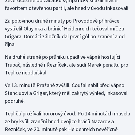
Severočeši se od začátku sympaticky snažili hrát s
favoritem otevřenou partii, ale hned v úvodu inkasovali.
Olympijské hry
Za polovinou druhé minuty po Provodově přihrávce
Parasport
vystřelil Olayinka a bránící Heidenreich tečoval míč za
Grigara. Domácí záložník dal první gól po zranění a od
Plavání
října.
Plážový volejbal
Na druhé straně po průniku upadl ve vápně hostující
Trubač, následně i Řezníček, ale sudí Marek penaltu pro
Ragby
Teplice neodpískal.
Rychlobruslení
Ve 13. minutě Pražané zvýšili. Coufal nabil před vápno
Stanciuovi a Grigar, který měl zakrytý výhled, inkasoval
Rychlostní kanoistika
podruhé.
Short track
Tepličtí prožívali hororový úvod. Po 14 minutách musela
ze hry kvůli zranění hned dvojice hráčů Nazarov a
Sportovní střelba
Řezníček, ve 20. minutě pak Heidenreich nevěřícně