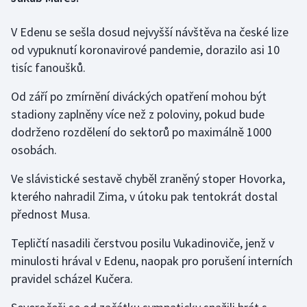
V Edenu se sešla dosud nejvyšší návštěva na české lize
Gymnastika
od vypuknutí koronavirové pandemie, dorazilo asi 10
Házená
tisíc fanoušků.
Od září po zmírnění diváckých opatření mohou být
Jezdectví
stadiony zaplněny více než z poloviny, pokud bude
Judo
dodrženo rozdělení do sektorů po maximálně 1000
osobách.
Krasobruslení
Ve slávistické sestavě chyběl zraněný stoper Hovorka,
kterého nahradil Zima, v útoku pak tentokrát dostal
Lezení
přednost Musa.
Lyže a snowboard
Tepličtí nasadili čerstvou posilu Vukadinoviče, jenž v
minulosti hrával v Edenu, naopak pro porušení interních
Moderní pětiboj
pravidel scházel Kučera.
Motorsport