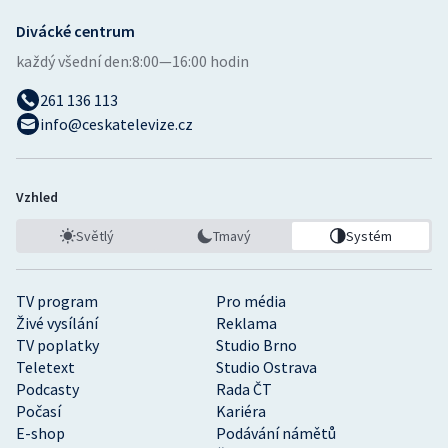
Divácké centrum
každý všední den:
8:00—16:00 hodin
261 136 113
info@ceskatelevize.cz
Vzhled
Světlý
Tmavý
Systém
TV program
Pro média
Živé vysílání
Reklama
TV poplatky
Studio Brno
Teletext
Studio Ostrava
Podcasty
Rada ČT
Počasí
Kariéra
E-shop
Podávání námětů