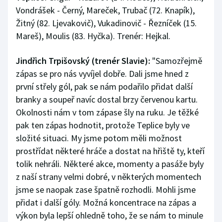
Vondrášek - Černý, Mareček, Trubač (72. Knapík),
Žitný (82. Ljevakovič), Vukadinovič - Řezníček (15.
Mareš), Moulis (83. Hyčka). Trenér: Hejkal.
Jindřich Trpišovský (trenér Slavie):
"Samozřejmě
zápas se pro nás vyvíjel dobře. Dali jsme hned z
první střely gól, pak se nám podařilo přidat další
branky a soupeř navíc dostal brzy červenou kartu.
Okolnosti nám v tom zápase šly na ruku. Je těžké
pak ten zápas hodnotit, protože Teplice byly ve
složité situaci. My jsme potom měli možnost
prostřídat některé hráče a dostat na hřiště ty, kteří
tolik nehráli. Některé akce, momenty a pasáže byly
z naší strany velmi dobré, v některých momentech
jsme se naopak zase špatně rozhodli. Mohli jsme
přidat i další góly. Možná koncentrace na zápas a
výkon byla lepší ohledně toho, že se nám to minule