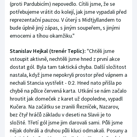
(proti Pardubicím) nepovedlo. Cítili jsme, že se
potřebujeme vrátit do kolejí, jak jsme vypadali před
reprezentační pauzou. V úterý s Midtjyllandem to
bude úplně jiný zápas, s jiným soupeřem, s jinými
emocemi a tíhou okamžiku."
Stanislav Hejkal (trenér Teplic):
"Chtěli jsme
vstoupit aktivně, nechtěli jsme hned z první akce
dostat gól. Byla tam taktická chyba. Další složitost
nastala, když jsme nepokryli prostor před vápnem a
nechali Stancia vystřelit - 0:2. Hned nato přišla po
chybě na půlce červená karta. Utkání se nám začalo
hroutit jak domeček z karet už dopoledne, vypadl
Kučera. Na začátku se zranili Řezníček, Nazarov,
bez čtyř hráčů základu v deseti na Slavii je to
složité. Třetí gól jsme jim darovali sami. Půli jsme
nějak dohráli a druhou půli kluci odmakali. Posuny a