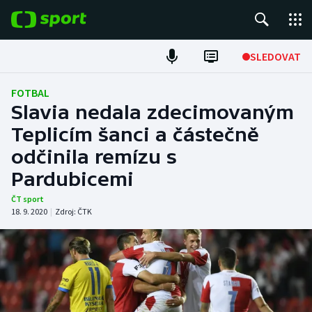
POPULÁRNÍ
SLEDOVAT
Fotbal
FOTBAL
Slavia nedala zdecimovaným
Hokej
Teplicím šanci a částečně
odčinila remízu s
Tenis
Pardubicemi
Atletika
ČT sport
18. 9. 2020
|
Zdroj:
ČTK
Cyklistika
DALŠÍ SPORTY
Americký fotbal
NEPŘEHLÉDNĚTE