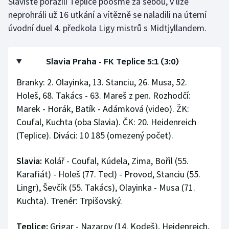
Slávisté porazili Teplice poosmé za sebou, v lize
neprohráli už 16 utkání a vítězně se naladili na úterní
úvodní duel 4. předkola Ligy mistrů s Midtjyllandem.
Slavia Praha - FK Teplice 5:1 (3:0)
Branky: 2. Olayinka, 13. Stanciu, 26. Musa, 52.
Holeš, 68. Takács - 63. Mareš z pen. Rozhodčí:
Marek - Horák, Batík - Adámková (video). ŽK:
Coufal, Kuchta (oba Slavia). ČK: 20. Heidenreich
(Teplice). Diváci: 10 185 (omezený počet).
Slavia:
Kolář - Coufal, Kúdela, Zima, Bořil (55.
Karafiát) - Holeš (77. Tecl) - Provod, Stanciu (55.
Lingr), Ševčík (55. Takács), Olayinka - Musa (71.
Kuchta). Trenér: Trpišovský.
Teplice:
Grigar - Nazarov (14. Kodeš), Heidenreich,