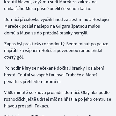
kroutil hlavou, když mu sudí Marek za zákrok na
Stolní tenis
unikajícího Musu přísně udělil červenou kartu.
Triatlon
Domácí přesilovku využili hned za šest minut. Hostující
Mareček poslal naslepo na Grigara špatnou malou
Veslování
domů a Musa se do prázdné branky nemýlil.
Vodní slalom
Zápas byl prakticky rozhodnutý. Sedm minut po pauze
napřáhl za vápnem Holeš a povedenou ranou přidal
Volejbal
čtvrtý gól.
Ostatní
Po hodině hry se nečekaně dočkali branky i oslabení
hosté. Coufal ve vápně fauloval Trubače a Mareš
penaltu s přehledem proměnil.
V 68. minutě se znovu prosadili domácí. Olayinka podle
rozhodčích ještě udržel míč na hřišti a po jeho centru se
hlavou prosadil Takács.