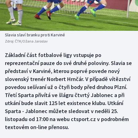
Baseball a softbal
Soutěže
Basketbal
Historické návraty
Biatlon
Aplikace ČT sport
Slavia slaví branku proti Karviné
Zdroj:
ČTK/Ožana Jaroslav
Boby a skeleton
AZ kvíz
Základní část fotbalové ligy vstupuje po
reprezentační pauze do své druhé poloviny. Slavia se
Box
představí v Karviné, kterou poprvé povede nový
Curling
slovenský trenér Norbert Hrnčár. V případě vítězství
povedou sešívaní už o čtyři body před druhou Plzní.
Dostihy
Třetí Sparta přivítá ve šlágru čtvrtý Jablonec a při
utkání bude slavit 125 let existence klubu. Utkání
Florbal
Sparta - Jablonec můžete sledovat v neděli 25.
listopadu od 17:00 na webu ctsport.cz v podrobném
Futsal
textovém on-line přenosu.
Golf