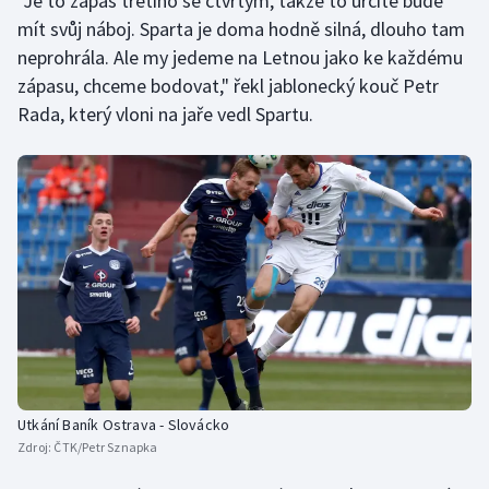
"Je to zápas třetího se čtvrtým, takže to určitě bude
mít svůj náboj. Sparta je doma hodně silná, dlouho tam
neprohrála. Ale my jedeme na Letnou jako ke každému
zápasu, chceme bodovat," řekl jablonecký kouč Petr
Rada, který vloni na jaře vedl Spartu.
Utkání Baník Ostrava - Slovácko
Zdroj:
ČTK/Petr Sznapka