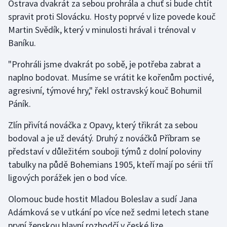
Ostrava dvakrát za sebou prohrála a chuť si bude chtít
spravit proti Slovácku. Hosty poprvé v lize povede kouč
Martin Svědík, který v minulosti hrával i trénoval v
Baníku.
"Prohráli jsme dvakrát po sobě, je potřeba zabrat a
naplno bodovat. Musíme se vrátit ke kořenům poctivé,
agresivní, týmové hry," řekl ostravský kouč Bohumil
Páník.
Zlín přivítá nováčka z Opavy, který třikrát za sebou
bodoval a je už devátý. Druhý z nováčků Příbram se
představí v důležitém souboji týmů z dolní poloviny
tabulky na půdě Bohemians 1905, kteří mají po sérii tří
ligových porážek jen o bod více.
Olomouc bude hostit Mladou Boleslav a sudí Jana
Adámková se v utkání po více než sedmi letech stane
první ženskou hlavní rozhodčí v české lize.