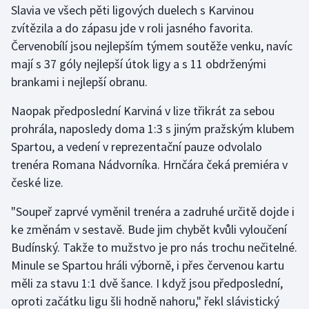
Slavia ve všech pěti ligových duelech s Karvinou
zvítězila a do zápasu jde v roli jasného favorita.
Gymnastika
Červenobílí jsou nejlepším týmem soutěže venku, navíc
mají s 37 góly nejlepší útok ligy a s 11 obdrženými
Házená
brankami i nejlepší obranu.
Jezdectví
Naopak předposlední Karviná v lize třikrát za sebou
prohrála, naposledy doma 1:3 s jiným pražským klubem
Judo
Spartou, a vedení v reprezentační pauze odvolalo
trenéra Romana Nádvorníka. Hrnčára čeká premiéra v
Krasobruslení
české lize.
Lezení
"Soupeř zaprvé vyměnil trenéra a zadruhé určitě dojde i
ke změnám v sestavě. Bude jim chybět kvůli vyloučení
Lyže a snowboard
Budínský. Takže to mužstvo je pro nás trochu nečitelné.
Moderní pětiboj
Minule se Spartou hráli výborně, i přes červenou kartu
měli za stavu 1:1 dvě šance. I když jsou předposlední,
Motorsport
oproti začátku ligu šli hodně nahoru," řekl slávistický