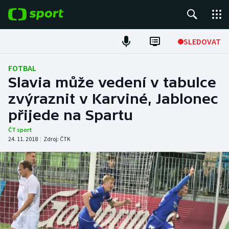
POPULÁRNÍ
SLEDOVAT
Fotbal
FOTBAL
Slavia může vedení v tabulce
Hokej
zvýraznit v Karviné, Jablonec
přijede na Spartu
Tenis
ČT sport
Atletika
24. 11. 2018
|
Zdroj:
ČTK
Cyklistika
DALŠÍ SPORTY
Americký fotbal
NEPŘEHLÉDNĚTE