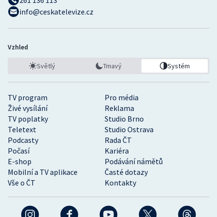
info@ceskatelevize.cz
Vzhled
Světlý
Tmavý
Systém
TV program
Pro média
Živé vysílání
Reklama
TV poplatky
Studio Brno
Teletext
Studio Ostrava
Podcasty
Rada ČT
Počasí
Kariéra
E-shop
Podávání námětů
Mobilní a TV aplikace
Časté dotazy
Vše o ČT
Kontakty