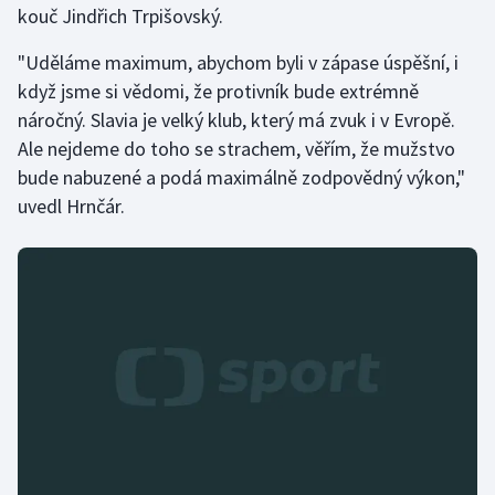
kouč Jindřich Trpišovský.
Olympijské hry
"Uděláme maximum, abychom byli v zápase úspěšní, i
Parasport
když jsme si vědomi, že protivník bude extrémně
náročný. Slavia je velký klub, který má zvuk i v Evropě.
Plavání
Ale nejdeme do toho se strachem, věřím, že mužstvo
bude nabuzené a podá maximálně zodpovědný výkon,"
Plážový volejbal
uvedl Hrnčár.
Ragby
Rychlobruslení
Rychlostní kanoistika
Short track
Sportovní střelba