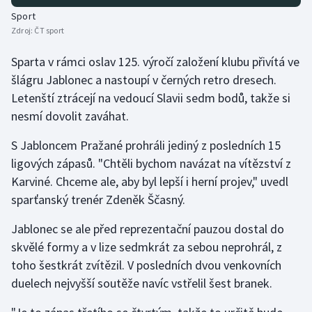
Stolní tenis
Sport
Zdroj:
ČT sport
Triatlon
Sparta v rámci oslav 125. výročí založení klubu přivítá ve
Veslování
šlágru Jablonec a nastoupí v černých retro dresech.
Letenští ztrácejí na vedoucí Slavii sedm bodů, takže si
Vodní slalom
nesmí dovolit zaváhat.
Volejbal
S Jabloncem Pražané prohráli jediný z posledních 15
ligových zápasů. "Chtěli bychom navázat na vítězství z
Ostatní
Karviné. Chceme ale, aby byl lepší i herní projev," uvedl
sparťanský trenér Zdeněk Ščasný.
Jablonec se ale před reprezentační pauzou dostal do
skvělé formy a v lize sedmkrát za sebou neprohrál, z
toho šestkrát zvítězil. V posledních dvou venkovních
duelech nejvyšší soutěže navíc vstřelil šest branek.