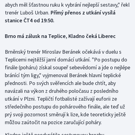
abych měl šťastnou ruku k vybrání nejlepší sestavy," řekl
Olympijské hry
trenér Luboš Urban.
Přímý přenos z utkání vysílá
stanice ČT4 od 19:50.
Parasport
Brno má zálusk na Teplice, Kladno čeká Liberec
Plavání
Brněnský trenér Miroslav Beránek očekává v duelu s
Plážový volejbal
Teplicemi nejtěžší jarní domácí utkání. "Po postupu do
Ragby
finále (poháru) získal soupeř sebevědomí a jde o nejlépe
bránící tým ligy," vyjmenoval Beránek hlavní teplické
Rychlobruslení
přednosti. Po svých svěřencích ale bude chtít, aby
navázali na výkon z druhého poločasu z posledního
Rychlostní kanoistika
utkání v Plzni. Tepličtí fotbalisté zažívají euforii ze
středečního postupu do pohárového finále, ale teď už
Short track
prý svoji pozornost směrují k lize, kde teoreticky ještě
můžou zaútočit na pozice zaručující poháry.
Sportovní střelba
Kladno ještě neodvrátilo sestupovou hrozbu.