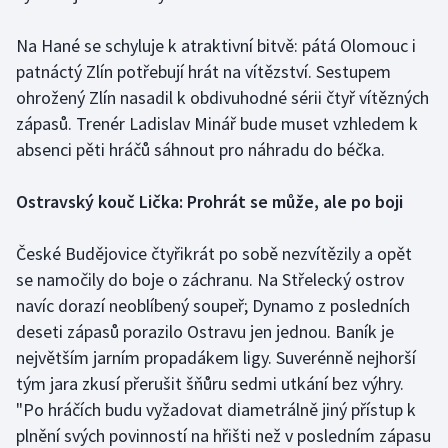
Na Hané se schyluje k atraktivní bitvě: pátá Olomouc i
patnáctý Zlín potřebují hrát na vítězství. Sestupem
ohrožený Zlín nasadil k obdivuhodné sérii čtyř vítězných
zápasů. Trenér Ladislav Minář bude muset vzhledem k
absenci pěti hráčů sáhnout pro náhradu do béčka.
Ostravský kouč Lička: Prohrát se může, ale po boji
České Budějovice čtyřikrát po sobě nezvítězily a opět
se namočily do boje o záchranu. Na Střelecký ostrov
navíc dorazí neoblíbený soupeř; Dynamo z posledních
deseti zápasů porazilo Ostravu jen jednou. Baník je
největším jarním propadákem ligy. Suverénně nejhorší
tým jara zkusí přerušit šňůru sedmi utkání bez výhry.
"Po hráčích budu vyžadovat diametrálně jiný přístup k
plnění svých povinností na hřišti než v posledním zápasu