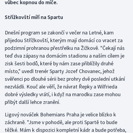
vůbec kopnou do míče.
Gymnastika
Střížkovští míří na Spartu
Házená
Dnešní program se zakončí v večer na Letné, kam
přijedou Střížkovští, kterým mají domácí co vracet za
Jezdectví
podzimní prohranou přestřelku na Žižkově. "Čekají nás
teď dva zápasy na domácím stadionu a naším cílem je
Judo
zisk šesti bodů, které by nám zase přiblížily druhé
Krasobruslení
místo," uvedl trenér Sparty Jozef Chovanec, jehož
svěřenci po dlouhé sérii bez prohry dvě poslední utkání
Lezení
nezvládli. Kouč ale věří, že návrat Řepky a Wilfrieda
dobré výsledky vrátí, i když na marodku zase mohou
Lyže a snowboard
přibýt další lehce zranění.
Moderní pětiboj
Ligový nováček Bohemians Praha je velice blízko k
záchraně. "Jsme v pohodě, ale proti Spartě to bude
Motorsport
těžké. Mám k dispozici kompletní kádr a bude potřeba,