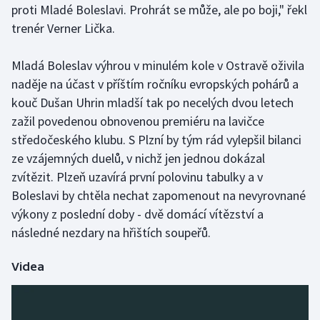
proti Mladé Boleslavi. Prohrát se může, ale po boji," řekl
trenér Verner Lička.
Mladá Boleslav výhrou v minulém kole v Ostravě oživila
naděje na účast v příštím ročníku evropských pohárů a
kouč Dušan Uhrin mladší tak po necelých dvou letech
zažil povedenou obnovenou premiéru na lavičce
středočeského klubu. S Plzní by tým rád vylepšil bilanci
ze vzájemných duelů, v nichž jen jednou dokázal
zvítězit. Plzeň uzavírá první polovinu tabulky a v
Boleslavi by chtěla nechat zapomenout na nevyrovnané
výkony z poslední doby - dvě domácí vítězství a
následné nezdary na hřištích soupeřů.
Videa