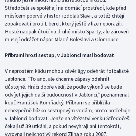
Stolní tenis
Středočeši se spoléhají na domácí prostředí, kde před
měsícem poprvé v historii zdolali Slavii, a totéž chtějí
Triatlon
zopakovat i proti Liberci, který ještě v lize neporazili.
Hosté naopak útočí na druhé místo Sparty, ale zároveň
Veslování
musejí odrážet nápor Mladé Boleslavi a Olomouce.
Vodní slalom
Příbrami hrozí sestup, v Jablonci musí bodovat
Volejbal
V naprostém klidu mohou závěr ligy odehrát fotbalisté
Ostatní
Jablonce. "To ano, ale chceme zápasy odehrát
důstojně. Hráči dobře vědí, že podle výkonů se bude
odvíjet jejich další budoucnost v Jablonci," poznamenal
kouč František Komňacký. Příbram se přiblížila
nebezpečně blízko sestupovým vodám, proto potřebuje
v Jablonci bodovat. Jenže na vítězství venku Středočeši
čekají už 39 utkání, a pokud nevyhrají ani tentokrát,
vyrovnají nelichotivý rekord Zlína z roku 2007.