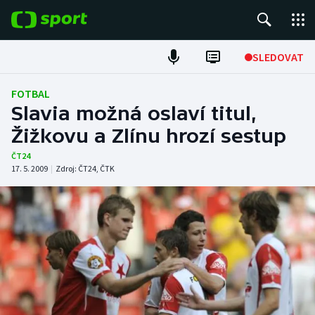
POPULÁRNÍ
SLEDOVAT
Fotbal
FOTBAL
Slavia možná oslaví titul,
Hokej
Žižkovu a Zlínu hrozí sestup
Tenis
ČT24
17. 5. 2009
|
Zdroj:
ČT24
,
ČTK
Atletika
Cyklistika
DALŠÍ SPORTY
Americký fotbal
NEPŘEHLÉDNĚTE