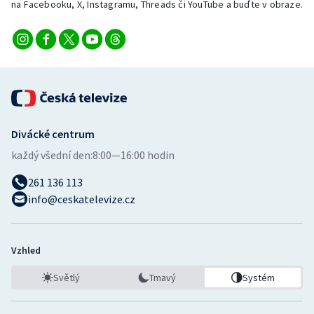
na Facebooku, X, Instagramu, Threads či YouTube a buďte v obraze.
Divácké centrum
každý všední den:
8:00—16:00 hodin
261 136 113
info@ceskatelevize.cz
Vzhled
Světlý
Tmavý
Systém