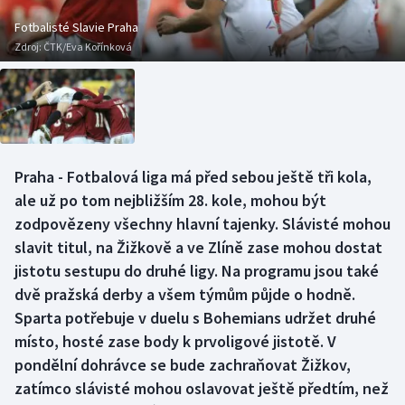
Baseball a softbal
Soutěže
Fotbalisté Slavie Praha
Zdroj:
ČTK/Eva Kořínková
Basketbal
Historické návraty
Biatlon
Aplikace ČT sport
Boby a skeleton
AZ kvíz
Praha - Fotbalová liga má před sebou ještě tři kola,
Box
ale už po tom nejbližším 28. kole, mohou být
zodpovězeny všechny hlavní tajenky. Slávisté mohou
Curling
slavit titul, na Žižkově a ve Zlíně zase mohou dostat
jistotu sestupu do druhé ligy. Na programu jsou také
Dostihy
dvě pražská derby a všem týmům půjde o hodně.
Florbal
Sparta potřebuje v duelu s Bohemians udržet druhé
místo, hosté zase body k prvoligové jistotě. V
Futsal
pondělní dohrávce se bude zachraňovat Žižkov,
zatímco slávisté mohou oslavovat ještě předtím, než
Golf