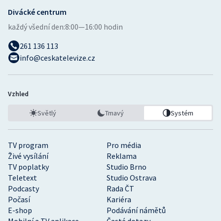
Divácké centrum
každý všední den:
8:00—16:00 hodin
261 136 113
info@ceskatelevize.cz
Vzhled
Světlý
Tmavý
Systém
TV program
Pro média
Živé vysílání
Reklama
TV poplatky
Studio Brno
Teletext
Studio Ostrava
Podcasty
Rada ČT
Počasí
Kariéra
E-shop
Podávání námětů