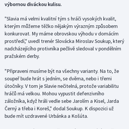
výbornou diváckou kulisu.
Gymnastika
"Slavia má velmi kvalitní tým s hráči vysokých kvalit,
kterým můžeme těžko nějakým výrazným způsobem
Házená
konkurovat. My máme obrovskou výhodu v domácím
prostředí," uvedl trenér Slovácka Miroslav Soukup, který
Jezdectví
nadcházejícího protivníka pečlivě sledoval v pondělním
Judo
pražském derby.
Krasobruslení
"Připraveni musíme být na všechny varianty. Na to, že
soupeř bude hrát s jedním, se dvěma, nebo i třemi
Lezení
útočníky. V tom je Slavie nečitelná, protože variabilitu
hráčů má velkou. Mohou vypustit defenzivního
Lyže a snowboard
záložníka, když hráli vedle sebe Jarolím a Kisel, Jarda
Černý a třeba i Koreš," dodal Soukup. K dispozici už
Moderní pětiboj
bude mít uzdravené Urbánka a Košúta.
Motorsport