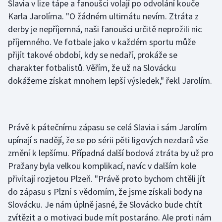
Slavia v lize tápe a fanoušci volají po odvolání kouče
Olympijské hry
Karla Jarolíma. "O žádném ultimátu nevím. Ztráta z
derby je nepříjemná, naši fanoušci určitě neprožili nic
Parasport
příjemného. Ve fotbale jako v každém sportu může
přijít takové období, kdy se nedaří, prokáže se
Plavání
charakter fotbalistů. Věřím, že už na Slovácku
dokážeme získat mnohem lepší výsledek," řekl Jarolím.
Plážový volejbal
Ragby
Právě k pátečnímu zápasu se celá Slavia i sám Jarolím
Rychlobruslení
upínají s nadějí, že se po sérii pěti ligových nezdarů vše
změní k lepšímu. Případná další bodová ztráta by už pro
Rychlostní kanoistika
Pražany byla velkou komplikací, navíc v dalším kole
přivítají rozjetou Plzeň. "Právě proto bychom chtěli jít
Short track
do zápasu s Plzní s vědomím, že jsme získali body na
Slovácku. Je nám úplně jasné, že Slovácko bude chtít
Sportovní střelba
zvítězit a o motivaci bude mít postaráno. Ale proti nám