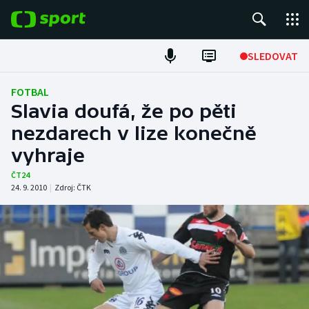
POPULÁRNÍ
SLEDOVAT
Fotbal
FOTBAL
Slavia doufá, že po pěti
Hokej
nezdarech v lize konečně
vyhraje
Tenis
ČT24
Atletika
24. 9. 2010
|
Zdroj:
ČTK
Cyklistika
DALŠÍ SPORTY
Americký fotbal
NEPŘEHLÉDNĚTE