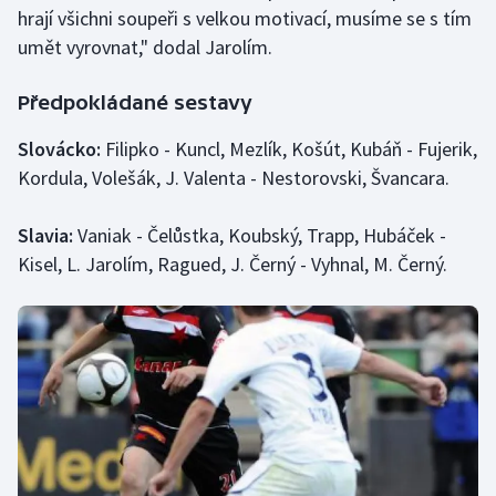
Stolní tenis
hrají všichni soupeři s velkou motivací, musíme se s tím
umět vyrovnat," dodal Jarolím.
Triatlon
Předpokládané sestavy
Veslování
Slovácko:
Filipko - Kuncl, Mezlík, Košút, Kubáň - Fujerik,
Vodní slalom
Kordula, Volešák, J. Valenta - Nestorovski, Švancara.
Volejbal
Slavia:
Vaniak - Čelůstka, Koubský, Trapp, Hubáček -
Kisel, L. Jarolím, Ragued, J. Černý - Vyhnal, M. Černý.
Ostatní