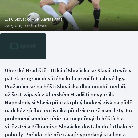
Baseball a softbal
Soutěže
Basketbal
Historické návraty
1. FC Slovácko - SK Slavia Praha
Zdroj:
ČTK/Zdeněk Němec
Biatlon
Aplikace ČT sport
Boby a skeleton
AZ kvíz
Box
Uherské Hradiště - Utkání Slovácka se Slavií otevře v
pátek program desátého kola první fotbalové ligy.
Curling
Pražanům se na hřišti Slovácka dlouhodobě nedaří,
Dostihy
už šest zápasů v Uherském Hradišti nevyhráli.
Naposledy si Slavia připsala plný bodový zisk na půdě
Florbal
nadcházejícího protivníka před více než osmi lety. Po
prolomení smolné série na soupeřových hřištích a
Futsal
vítězství v Příbrami se Slovácko dostalo do fotbalové
pohody. Pořadatelé očekávají vyprodaný stadion a
Golf