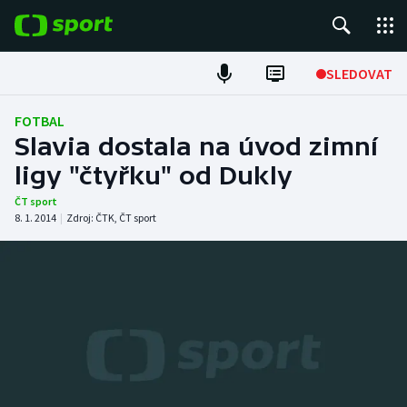
POPULÁRNÍ
SLEDOVAT
Fotbal
FOTBAL
Slavia dostala na úvod zimní
Hokej
ligy "čtyřku" od Dukly
Tenis
ČT sport
8. 1. 2014
|
Zdroj:
ČTK
,
ČT sport
Atletika
Cyklistika
DALŠÍ SPORTY
Americký fotbal
NEPŘEHLÉDNĚTE