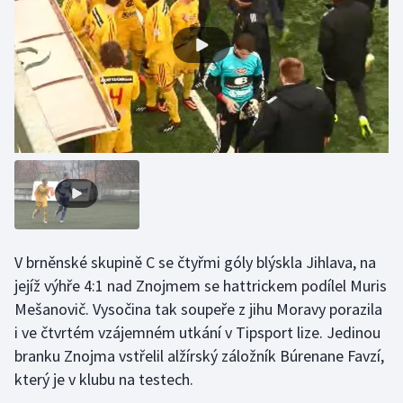
Olympijské hry
Parasport
Plavání
Plážový volejbal
Ragby
Rychlobruslení
V brněnské skupině C se čtyřmi góly blýskla Jihlava, na
jejíž výhře 4:1 nad Znojmem se hattrickem podílel Muris
Rychlostní kanoistika
Mešanovič. Vysočina tak soupeře z jihu Moravy porazila
Short track
i ve čtvrtém vzájemném utkání v Tipsport lize. Jedinou
branku Znojma vstřelil alžírský záložník Búrenane Favzí,
Sportovní střelba
který je v klubu na testech.