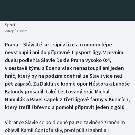
Baseball a softbal
Soutěže
Basketbal
Historické návraty
Sport
Zdroj:
ČT sport
Biatlon
Aplikace ČT sport
Praha – Slávisté se trápí v lize a o mnoho lépe
Boby a skeleton
AZ kvíz
nevstoupili ani do přípravné Tipsport ligy. V prvním
duelu podlehla Slavie Dukle Praha vysoko 0:4,
Box
v sestavě týmu z Edenu však nenastoupil ani jeden
hráč, který by na podzim odehrál za Slavii více než
Curling
pět zápasů. Za Duklu se kromě opor Néstora a Luboše
Kaloudy prosadili také testovaný hráč Michal
Dostihy
Hamulák a Pavel Čapek z třetiligové farmy v Kunicích,
Florbal
který trefil i břevno a pomohl připravit jeden z gólů.
Futsal
V brance Slavie se po dlouhé pauze zaviněné zraněním
objevil Kamil Čontofalský, první půli si zahrála i
Golf