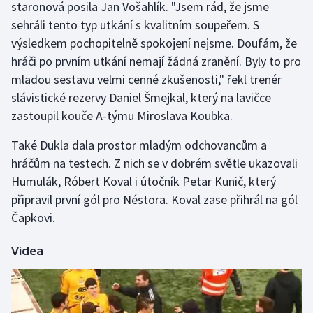
staronová posila Jan Vošahlík. "Jsem rád, že jsme
sehráli tento typ utkání s kvalitním soupeřem. S
Gymnastika
výsledkem pochopitelně spokojení nejsme. Doufám, že
hráči po prvním utkání nemají žádná zranění. Byly to pro
Házená
mladou sestavu velmi cenné zkušenosti," řekl trenér
slávistické rezervy Daniel Šmejkal, který na lavičce
Jezdectví
zastoupil kouče A-týmu Miroslava Koubka.
Judo
Také Dukla dala prostor mladým odchovancům a
hráčům na testech. Z nich se v dobrém světle ukazovali
Krasobruslení
Humulák, Róbert Koval i útočník Petar Kunič, který
připravil první gól pro Néstora. Koval zase přihrál na gól
Lezení
Čapkovi.
Lyže a snowboard
Videa
Moderní pětiboj
Motorsport