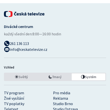
Divácké centrum
každý všední den:
8:00—16:00 hodin
261 136 113
info@ceskatelevize.cz
Vzhled
Světlý
Tmavý
Systém
TV program
Pro média
Živé vysílání
Reklama
TV poplatky
Studio Brno
Teletext
Studio Ostrava