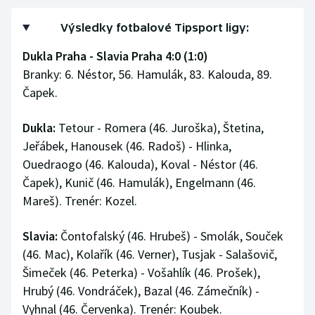
Stolní tenis
Výsledky fotbalové Tipsport ligy:
Triatlon
Dukla Praha - Slavia Praha 4:0 (1:0)
Branky: 6. Néstor, 56. Hamulák, 83. Kalouda, 89.
Veslování
Čapek.
Vodní slalom
Dukla:
Tetour - Romera (46. Juroška), Štetina,
Volejbal
Jeřábek, Hanousek (46. Radoš) - Hlinka,
Ouedraogo (46. Kalouda), Koval - Néstor (46.
Ostatní
Čapek), Kunič (46. Hamulák), Engelmann (46.
Mareš). Trenér: Kozel.
Slavia:
Čontofalský (46. Hrubeš) - Smolák, Souček
(46. Mac), Kolařík (46. Verner), Tusjak - Salašovič,
Šimeček (46. Peterka) - Vošahlík (46. Prošek),
Hrubý (46. Vondráček), Bazal (46. Zámečník) -
Vyhnal (46. Červenka). Trenér: Koubek.