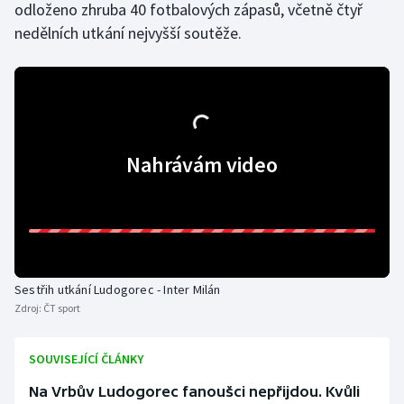
odloženo zhruba 40 fotbalových zápasů, včetně čtyř
Olympijské hry
nedělních utkání nejvyšší soutěže.
Parasport
Plavání
Plážový volejbal
Nahrávám video
Ragby
Rychlobruslení
Rychlostní kanoistika
Sestřih utkání Ludogorec - Inter Milán
Zdroj:
ČT sport
Short track
SOUVISEJÍCÍ ČLÁNKY
Sportovní střelba
Na Vrbův Ludogorec fanoušci nepřijdou. Kvůli