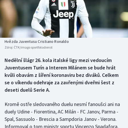
Baseball a softbal
Soutěže
Basketbal
Historické návraty
Biatlon
Aplikace ČT sport
Hvězda Juventusu Cristiano Ronaldo
Boby a skeleton
AZ kvíz
Zdroj:
ČTK/imago sportfotodienst
Box
Nedělní šlágr 26. kola italské ligy mezi vedoucím
Juventusem Turín a Interem Milánem se bude hrát
Curling
kvůli obavám z šíření koronaviru bez diváků. Celkem
se o víkendu odehraje za zavřenými dveřmi šest z
Dostihy
deseti duelů Serie A.
Florbal
Kromě ostře sledovaného duelu nesmí fanoušci ani na
duely Udine - Fiorentina, AC Milán - FC Janov, Parma -
Futsal
Spal, Sassuolo - Brescia a Sampdoria Janov - Verona.
Informoval o tom ministr sportu Vincenzo Spadafora.
Golf