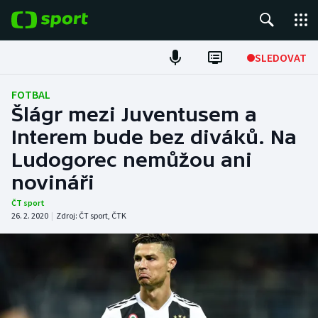
POPULÁRNÍ
SLEDOVAT
Fotbal
FOTBAL
Šlágr mezi Juventusem a
Hokej
Interem bude bez diváků. Na
Ludogorec nemůžou ani
Tenis
novináři
Atletika
ČT sport
26. 2. 2020
|
Zdroj:
ČT sport
,
ČTK
Cyklistika
DALŠÍ SPORTY
Americký fotbal
NEPŘEHLÉDNĚTE