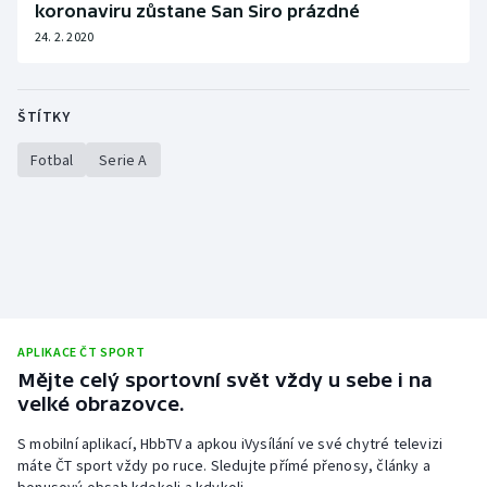
koronaviru zůstane San Siro prázdné
Stolní tenis
24. 2. 2020
Triatlon
ŠTÍTKY
Veslování
Fotbal
Serie A
Vodní slalom
Volejbal
Ostatní
APLIKACE ČT SPORT
Mějte celý sportovní svět vždy u sebe i na
velké obrazovce.
S mobilní aplikací, HbbTV a apkou iVysílání ve své chytré televizi
máte ČT sport vždy po ruce. Sledujte přímé přenosy, články a