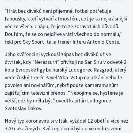
"Hrát bez diváků není příjemné, fotbal potřebuje
Gymnastika
fanoušky, kteří vytváří atmosféru, což je ta nejkrásnější
věc ze všech. Chápu, že je to ze zdravotních důvodů.
Házená
Doufám, že se co nejdříve vrátí všechno do normálu,"
řekl pro Sky Sport Italia trenér Interu Antonio Conte.
Jezdectví
Jeho svěřenci si vyzkouší zápas bez diváků už ve
Judo
čtvrtek, kdy "Nerazzurri" přivítají na San Siru v odvetě 2.
kola Evropské ligy bulharský Ludogorec Razgrad, který
Krasobruslení
vede český trenér Pavel Vrba. Vstup na utkání nebude
povolen ani novinářům, nýbrž pouze kameramanům
Lezení
zajišťujícím televizní přenos. "Nebojíme se, hysterie je
Lyže a snowboard
větší, než by měla být," uvedl kapitán Ludogorce
Svetoslav Ďakov.
Moderní pětiboj
Nový typ koronaviru si v Itálii vyžádal 12 obětí a více než
Motorsport
370 nakažených. Kvůli epidemii bylo o víkendu v zemi