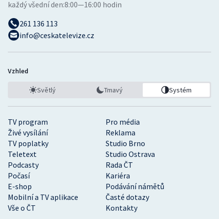
každý všední den:
8:00—16:00 hodin
261 136 113
info@ceskatelevize.cz
Vzhled
Světlý
Tmavý
Systém
TV program
Pro média
Živé vysílání
Reklama
TV poplatky
Studio Brno
Teletext
Studio Ostrava
Podcasty
Rada ČT
Počasí
Kariéra
E-shop
Podávání námětů
Mobilní a TV aplikace
Časté dotazy
Vše o ČT
Kontakty