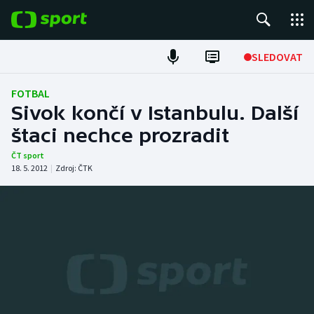
POPULÁRNÍ
SLEDOVAT
Fotbal
FOTBAL
Sivok končí v Istanbulu. Další
Hokej
štaci nechce prozradit
Tenis
ČT sport
18. 5. 2012
|
Zdroj:
ČTK
Atletika
Cyklistika
DALŠÍ SPORTY
Americký fotbal
NEPŘEHLÉDNĚTE