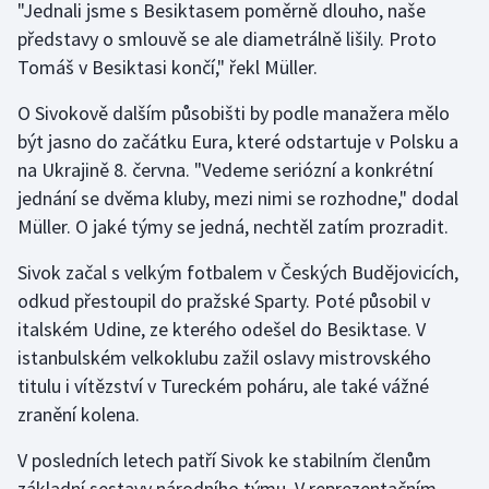
"Jednali jsme s Besiktasem poměrně dlouho, naše
představy o smlouvě se ale diametrálně lišily. Proto
Gymnastika
Tomáš v Besiktasi končí," řekl Müller.
Házená
O Sivokově dalším působišti by podle manažera mělo
být jasno do začátku Eura, které odstartuje v Polsku a
Jezdectví
na Ukrajině 8. června. "Vedeme seriózní a konkrétní
jednání se dvěma kluby, mezi nimi se rozhodne," dodal
Judo
Müller. O jaké týmy se jedná, nechtěl zatím prozradit.
Krasobruslení
Sivok začal s velkým fotbalem v Českých Budějovicích,
odkud přestoupil do pražské Sparty. Poté působil v
Lezení
italském Udine, ze kterého odešel do Besiktase. V
istanbulském velkoklubu zažil oslavy mistrovského
Lyže a snowboard
titulu i vítězství v Tureckém poháru, ale také vážné
zranění kolena.
Moderní pětiboj
V posledních letech patří Sivok ke stabilním členům
Motorsport
základní sestavy národního týmu. V reprezentačním