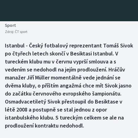
Baseball a softbal
Soutěže
Basketbal
Historické návraty
Sport
Zdroj:
ČT sport
Biatlon
Aplikace ČT sport
Istanbul - Český fotbalový reprezentant Tomáš Sivok
Boby a skeleton
AZ kvíz
po čtyřech letech skončí v Besiktasi Istanbul. V
tureckém klubu mu v červnu vyprší smlouva a s
Box
vedením se nedohodl na jejím prodloužení. Hráčův
manažer Jiří Müller momentálně vede jednání se
Curling
dvěma kluby, o příštím angažmá chce mít Sivok jasno
do začátku červnového evropského šampionátu.
Dostihy
Osmadvacetiletý Sivok přestoupil do Besiktase v
Florbal
létě 2008 a postupně se stal jednou z opor
istanbulského klubu. S tureckým celkem se ale na
Futsal
prodloužení kontraktu nedohodl.
Golf