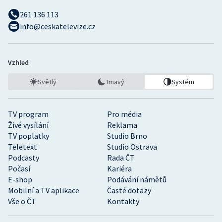
261 136 113
info@ceskatelevize.cz
Vzhled
Světlý
Tmavý
Systém
TV program
Pro média
Živé vysílání
Reklama
TV poplatky
Studio Brno
Teletext
Studio Ostrava
Podcasty
Rada ČT
Počasí
Kariéra
E-shop
Podávání námětů
Mobilní a TV aplikace
Časté dotazy
Vše o ČT
Kontakty