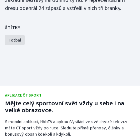
dresu odehrál 24 zápasů a vstřelil v nich tři branky.
Olympijské hry
Parasport
ŠTÍTKY
Plavání
Fotbal
Plážový volejbal
Ragby
Rychlobruslení
APLIKACE ČT SPORT
Rychlostní kanoistika
Mějte celý sportovní svět vždy u sebe i na
velké obrazovce.
Short track
S mobilní aplikací, HbbTV a apkou iVysílání ve své chytré televizi
máte ČT sport vždy po ruce. Sledujte přímé přenosy, články a
Sportovní střelba
bonusový obsah kdekoli a kdykoli.