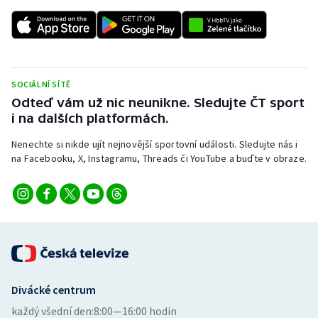
Stolní tenis
Triatlon
Veslování
SOCIÁLNÍ SÍTĚ
Odteď vám už nic neunikne. Sledujte ČT sport
Vodní slalom
i na dalších platformách.
Nenechte si nikde ujít nejnovější sportovní události. Sledujte nás i
Volejbal
na Facebooku, X, Instagramu, Threads či YouTube a buďte v obraze.
Ostatní
Divácké centrum
každý všední den:
8:00—16:00 hodin