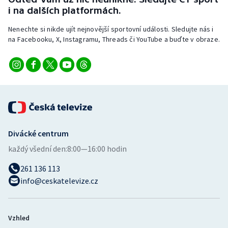
Stolní tenis
i na dalších platformách.
Nenechte si nikde ujít nejnovější sportovní události. Sledujte nás i
Triatlon
na Facebooku, X, Instagramu, Threads či YouTube a buďte v obraze.
Veslování
Vodní slalom
Volejbal
Ostatní
Divácké centrum
každý všední den:
8:00—16:00 hodin
261 136 113
info@ceskatelevize.cz
Vzhled