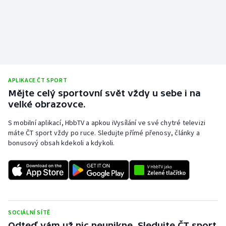
Olympijské hry
Parasport
Plavání
APLIKACE ČT SPORT
Plážový volejbal
Mějte celý sportovní svět vždy u sebe i na
velké obrazovce.
Ragby
S mobilní aplikací, HbbTV a apkou iVysílání ve své chytré televizi
máte ČT sport vždy po ruce. Sledujte přímé přenosy, články a
Rychlobruslení
bonusový obsah kdekoli a kdykoli.
Rychlostní kanoistika
Short track
Sportovní střelba
SOCIÁLNÍ SÍTĚ
Odteď vám už nic neunikne. Sledujte ČT sport