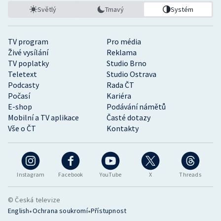
Světlý
Tmavý
Systém
TV program
Pro média
Živé vysílání
Reklama
TV poplatky
Studio Brno
Teletext
Studio Ostrava
Podcasty
Rada ČT
Počasí
Kariéra
E-shop
Podávání námětů
Mobilní a TV aplikace
Časté dotazy
Vše o ČT
Kontakty
Instagram
Facebook
YouTube
X
Threads
© Česká televize
•
•
English
Ochrana soukromí
Přístupnost