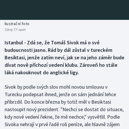
Baseball a softbal
Soutěže
Basketbal
Historické návraty
Ilustrační foto
Zdroj:
ČT sport
Biatlon
Aplikace ČT sport
Istanbul - Zdá se, že Tomáš Sivok má o své
Boby a skeleton
AZ kvíz
budoucnosti jasno. Rád by dál zůstal v tureckém
Besiktasi, jenže zatím neví, jak se na jeho záměr bude
Box
dívat nově příchozí vedení klubu. Zároveň ho stále
láká nakouknout do anglické ligy.
Curling
Sivok by podle svých slov mohl novou smlouvu v
Dostihy
Turecku podepsat ihned, jenže on sám jednání lehce
Florbal
přibrzdil. Do konce března by totiž měl v Besiktasi
nastoupit nový prezident. "Nechci se dostat do situace,
Futsal
kdy nové vedení řekne, že mě nechce," vysvětlil. Podle
Sivoka nehrají v prvé řadě roli peníze, ale hlavně zájem
Golf