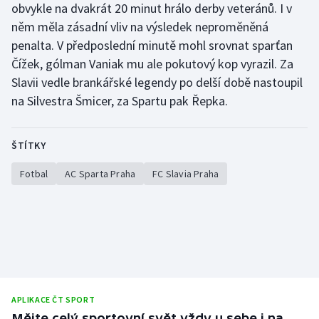
obvykle na dvakrát 20 minut hrálo derby veteránů. I v
něm měla zásadní vliv na výsledek neproměněná
penalta. V předposlední minutě mohl srovnat sparťan
Čížek, gólman Vaniak mu ale pokutový kop vyrazil. Za
Slavii vedle brankářské legendy po delší době nastoupil
na Silvestra Šmicer, za Spartu pak Řepka.
ŠTÍTKY
Fotbal
AC Sparta Praha
FC Slavia Praha
APLIKACE ČT SPORT
Mějte celý sportovní svět vždy u sebe i na