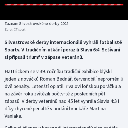
Baseball a softbal
Soutěže
Basketbal
Historické návraty
Záznam Silvestrovského derby 2025
Zdroj:
ČT sport
Biatlon
Aplikace ČT sport
Silvestrovské derby internacionálů vyhráli fotbalisté
Boby a skeleton
AZ kvíz
Sparty. V tradičním utkání porazili Slavii 6:4. Sešívaní
si připsali triumf v zápase veteránů.
Box
Hattrickem se v 39. ročníku tradiční exhibice blýskl
Curling
jeden z nováčků Roman Bednář, červenobílí neproměnili
dvě penalty. Letenští oplatili rivalovi loňskou porážku a
Dostihy
na závěr roku zvítězili počtvrté z posledních pěti
Florbal
zápasů. V derby veteránů nad 45 let vyhrála Slavia 4:3 i
díky chycené penaltě v podání brankáře Martina
Futsal
Vaniaka.
Celková bilance v kategorii internacionálů sice nadále
Golf