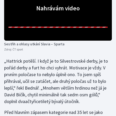
Stolní tenis
Nahrávám video
Triatlon
Veslování
Vodní slalom
Sestřih a ohlasy utkání Slavia – Sparta
Zdroj:
ČT sport
Volejbal
„Hattrick potěší. I když je to Silvestrovské derby, je to
Ostatní
pořád derby a furt ho chci vyhrát. Motivace je vždy. V
prvním poločase to nebylo úplně ono. To jsem spíš
přihrával, učil se zatáčet, ale druhý poločas už to bylo
lepší,“ řekl Bednář. „Mnohem větším hrdinou než já je
David Bičík, chytil minimálně tak sedm osm gólů,“
doplnil dvaačtyřicetiletý bývalý útočník.
Před hlavním zápasem kategorie nad 35 let se jako