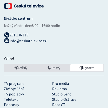
Divácké centrum
každý všední den:
8:00—16:00 hodin
261 136 113
info@ceskatelevize.cz
Vzhled
Světlý
Tmavý
Systém
TV program
Pro média
Živé vysílání
Reklama
TV poplatky
Studio Brno
Teletext
Studio Ostrava
Podcasty
Rada ČT