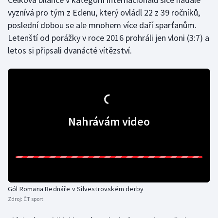
vyznívá pro tým z Edenu, který ovládl 22 z 39 ročníků,
Gymnastika
poslední dobou se ale mnohem více daří sparťanům.
Letenští od porážky v roce 2016 prohráli jen vloni (3:7) a
Házená
letos si připsali dvanácté vítězství.
Jezdectví
Judo
Krasobruslení
Nahrávám video
Lezení
Lyže a snowboard
Moderní pětiboj
Gól Romana Bednáře v Silvestrovském derby
Zdroj:
ČT sport
Motorsport