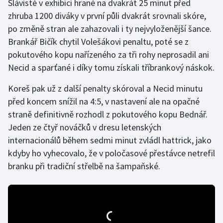
Slávisté v exhibici hrané na dvakrát 25 minut před
zhruba 1200 diváky v první půli dvakrát srovnali skóre,
Olympijské hry
po změně stran ale zahazovali i ty nejvyloženější šance.
Parasport
Brankář Bičík chytil Volešákovi penaltu, poté se z
pokutového kopu nařízeného za tři rohy neprosadil ani
Plavání
Necid a sparťané i díky tomu získali tříbrankový náskok.
Plážový volejbal
Koreš pak už z další penalty skóroval a Necid minutu
před koncem snížil na 4:5, v nastavení ale na opačné
Ragby
straně definitivně rozhodl z pokutového kopu Bednář.
Jeden ze čtyř nováčků v dresu letenských
Rychlobruslení
internacionálů během sedmi minut zvládl hattrick, jako
kdyby ho vyhecovalo, že v poločasové přestávce netrefil
Rychlostní kanoistika
branku při tradiční střelbě na šampaňské.
Short track
Sportovní střelba