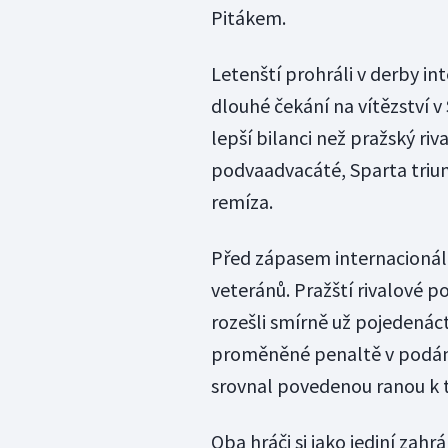
Pitákem.
Letenští prohráli v derby in
dlouhé čekání na vítězství v
lepší bilanci než pražský riva
podvaadvacáté, Sparta trium
remíza.
Před zápasem internacionálů
veteránů. Pražští rivalové po
rozešli smírně už pojedenác
proměněné penaltě v podání 
srovnal povedenou ranou k t
Oba hráči si jako jediní zahrá