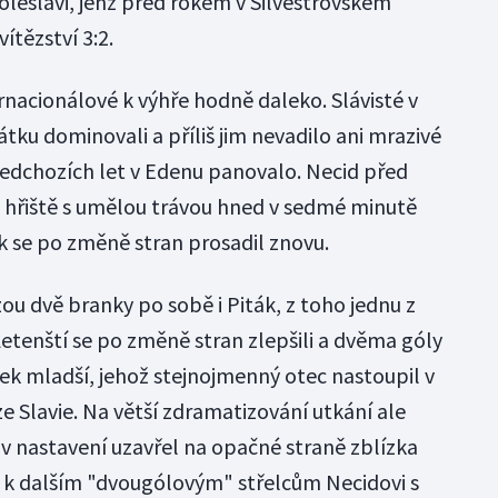
leslavi, jenž před rokem v Silvestrovském
ítězství 3:2.
rnacionálové k výhře hodně daleko. Slávisté v
tku dominovali a příliš jim nevadilo ani mrazivé
předchozích let v Edenu panovalo. Necid před
hřiště s umělou trávou hned v sedmé minutě
k se po změně stran prosadil znovu.
ou dvě branky po sobě i Piták, z toho jednu z
Letenští se po změně stran zlepšili a dvěma góly
slínek mladší, jehož stejnojmenný otec nastoupil v
ze Slavie. Na větší zdramatizování utkání ale
v nastavení uzavřel na opačné straně zblízka
se k dalším "dvougólovým" střelcům Necidovi s