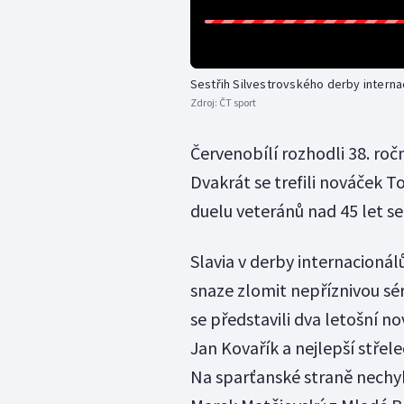
Sestřih Silvestrovského derby interna
Zdroj:
ČT sport
Červenobílí rozhodli 38. ročn
Dvakrát se trefili nováček T
duelu veteránů nad 45 let se 
Slavia v derby internacionálů
snaze zlomit nepříznivou sé
se představili dva letošní 
Jan Kovařík a nejlepší střel
Na sparťanské straně nechybě