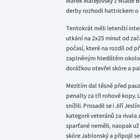
Marek Matějovský z Mladé Bo
derby rozhodl hattrickem o v
Tentokrát měli letenští inte
utkání na 2x25 minut od začá
počasí, které na rozdíl od 
zaplněným hledištěm okolo 
dorážkou otevřel skóre a pa
Mezitím dal těsně před pauz
penalty za tři rohové kopy. 
snížili. Prosadil se i Jiří Je
kategorii veteránů za rivala 
sparťané neměli, naopak už 
skóre Jablonský a připojil 