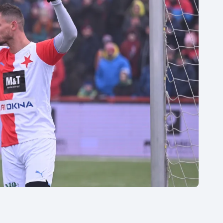
Moderní pětiboj
Triatlon
Motorsport
Veslování
Olympijské hry
Vodní slalom
Parasport
Volejbal
Plavání
Ostatní
Plážový volejbal