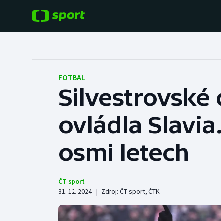
POPULÁRNÍ
DALŠÍ SPORTY
Fotbal
Americký fotbal
FOTBAL
Silvestrovské
Hokej
Baseball a softbal
ovládla Slavia
Tenis
Basketbal
Atletika
osmi letech
Biatlon
Cyklistika
Boby a skeleton
ČT sport
31. 12. 2024
|
Zdroj:
ČT sport
,
ČTK
Box