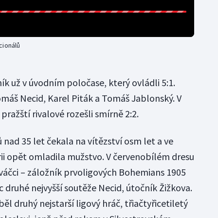
cionálů
ík už v úvodním poločase, který ovládli 5:1.
omáš Necid, Karel Piták a Tomáš Jablonský. V
pražští rivalové rozešli smírně 2:2.
 nad 35 let čekala na vítězství osm let a ve
rii opět omladila mužstvo. V červenobílém dresu
nováčci – záložník prvoligových Bohemians 1905
ec druhé nejvyšší soutěže Necid, útočník Žižkova.
l druhý nejstarší ligový hráč, třiačtyřicetiletý