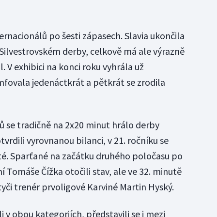
ternacionálů po šesti zápasech. Slavia ukončila
 Silvestrovském derby, celkově má ale výrazně
l. V exhibici na konci roku vyhrála už
fovala jedenáctkrát a pětkrát se zrodila
 se tradičně na 2x20 minut hrálo derby
tvrdili vyrovnanou bilanci, v 21. ročníku se
té. Sparťané na začátku druhého poločasu po
Tomáše Čížka otočili stav, ale ve 32. minutě
yči trenér prvoligové Karviné Martin Hyský.
li v obou kategoriích, představili se i mezi