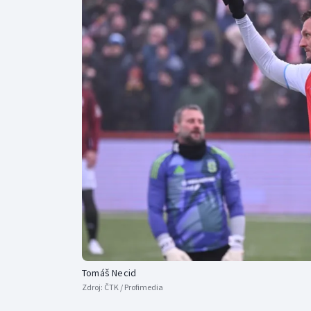
Curling
Dostihy
Florbal
Futsal
Golf
Gymnastika
Tomáš Necid
Zdroj:
ČTK / Profimedia