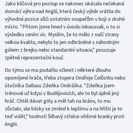
Jako klíčová pro postup se nakonec ukázala nečekaná
domácí výhra nad Anglií, která český výběr vrátila do
výhodné pozice vůči ostatním soupeřům v boji o druhé
místo. "Přitom jsme hned v úvodu inkasovali, o to si
výsledku cením víc. Myslím, že to mělo z naší strany
velkou kvalitu, nebylo to jen odbráněné s náhodným
gólem z brejku nebo standardní situace," posuzuje
zpětně reprezentační kouč.
Do týmu se mu podařilo včlenit i některé dlouho
opomíjené hráče, třeba stopera Ondřeje Čelůstku nebo
útočníka Dallasu Zdeňka Ondráška. "Zdeňka jsem
trénoval už kdysi v Budějovicích, ale to byl úplně jiný
hráč. Chtěl dávat góly a měl tah na bránu, to mu
zůstalo, ale lidsky se změnil k lepšímu a na hřišti je to
teď vidět," hodnotí Šilhavý střelce vítězné branky proti
Anglii.