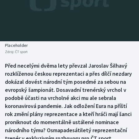
Baseball a softbal
Soutěže
Basketbal
Historické návraty
Biatlon
Aplikace ČT sport
Placeholder
Boby a skeleton
AZ kvíz
Zdroj:
ČT sport
Box
Před necelými dvěma lety převzal Jaroslav Šilhavý
rozklíženou českou reprezentaci a přes dílčí nezdary
Curling
dokázal dovést národní tým posedmé za sebou na
evropský šampionát. Dosavadní trenérský vrchol v
Dostihy
podobě účasti na vrcholné akci mu ale sebrala
koronavirová pandemie. Jak odložení Eura na příští
Florbal
rok změní plány reprezentace a kteří hráči mají šanci
proniknout do momentálně ustálené nominace
Futsal
národního týmu? Osmapadesátiletý reprezentační
trenér v exkluzivním rozhovoru pro ČT sport
Golf