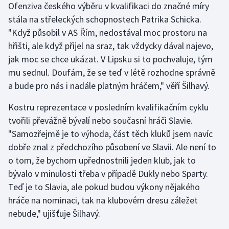
Ofenziva českého výběru v kvalifikaci do značné míry
stála na střeleckých schopnostech Patrika Schicka.
"Když působil v AS Řím, nedostával moc prostoru na
hřišti, ale když přijel na sraz, tak vždycky dával najevo,
jak moc se chce ukázat. V Lipsku si to pochvaluje, tým
mu sednul. Doufám, že se teď v létě rozhodne správně
a bude pro nás i nadále platným hráčem," věří Šilhavý.
Kostru reprezentace v posledním kvalifikačním cyklu
tvořili převážně bývalí nebo současní hráči Slavie.
"Samozřejmě je to výhoda, část těch kluků jsem navíc
dobře znal z předchozího působení ve Slavii. Ale není to
o tom, že bychom upřednostnili jeden klub, jak to
bývalo v minulosti třeba v případě Dukly nebo Sparty.
Teď je to Slavia, ale pokud budou výkony nějakého
hráče na nominaci, tak na klubovém dresu záležet
nebude," ujišťuje Šilhavý.