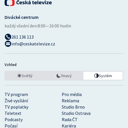
Divácké centrum
každý všední den:
8:00—16:00 hodin
261 136 113
info@ceskatelevize.cz
Vzhled
Světlý
Tmavý
Systém
TV program
Pro média
Živé vysílání
Reklama
TV poplatky
Studio Brno
Teletext
Studio Ostrava
Podcasty
Rada ČT
Počasí
Kariéra