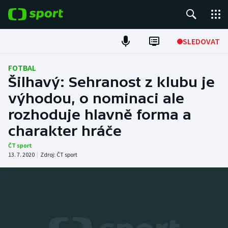
POPULÁRNÍ
SLEDOVAT
Fotbal
FOTBAL
Šilhavý: Sehranost z klubu je
Hokej
výhodou, o nominaci ale
rozhoduje hlavně forma a
Tenis
charakter hráče
Atletika
ČT sport
13. 7. 2020
|
Zdroj:
ČT sport
Cyklistika
DALŠÍ SPORTY
Americký fotbal
NEPŘEHLÉDNĚTE