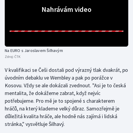
Stolní tenis
Nahrávám video
Triatlon
Veslování
Vodní slalom
Na EURO s Jaroslavem Šilhavým
Zdroj:
ČTK
Volejbal
V kvalifikaci se Češi dostali pod výrazný tlak dvakrát, po
Ostatní
úvodním debaklu ve Wembley a pak po porážce v
Kosovu. Vždy se ale dokázali zvednout. "Asi je to česká
mentalita, že dokážeme zabrat, když nejvíc
potřebujeme. Pro mě je to spojené s charakterem
hráčů, na který klademe velký důraz. Samozřejmě je
důležitá kvalita hráče, ale hodně nás zajímá i lidská
stránka," vysvětluje Šilhavý.