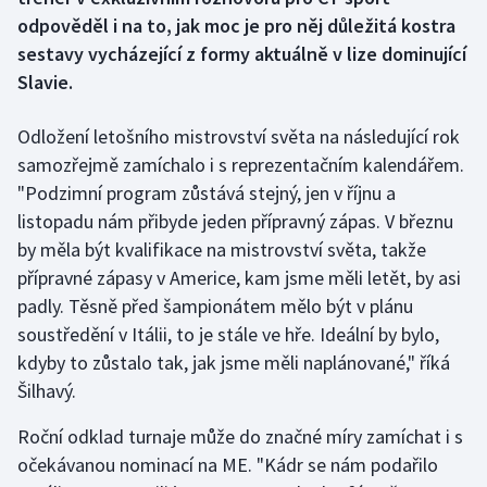
odpověděl i na to, jak moc je pro něj důležitá kostra
Gymnastika
sestavy vycházející z formy aktuálně v lize dominující
Slavie.
Házená
Odložení letošního mistrovství světa na následující rok
Jezdectví
samozřejmě zamíchalo i s reprezentačním kalendářem.
"Podzimní program zůstává stejný, jen v říjnu a
Judo
listopadu nám přibyde jeden přípravný zápas. V březnu
by měla být kvalifikace na mistrovství světa, takže
Krasobruslení
přípravné zápasy v Americe, kam jsme měli letět, by asi
padly. Těsně před šampionátem mělo být v plánu
Lezení
soustředění v Itálii, to je stále ve hře. Ideální by bylo,
kdyby to zůstalo tak, jak jsme měli naplánované," říká
Lyže a snowboard
Šilhavý.
Moderní pětiboj
Roční odklad turnaje může do značné míry zamíchat i s
očekávanou nominací na ME. "Kádr se nám podařilo
Motorsport