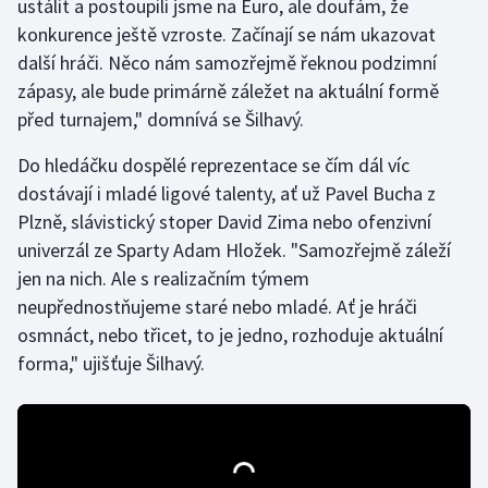
ustálit a postoupili jsme na Euro, ale doufám, že
konkurence ještě vzroste. Začínají se nám ukazovat
Olympijské hry
další hráči. Něco nám samozřejmě řeknou podzimní
Parasport
zápasy, ale bude primárně záležet na aktuální formě
před turnajem," domnívá se Šilhavý.
Plavání
Do hledáčku dospělé reprezentace se čím dál víc
Plážový volejbal
dostávají i mladé ligové talenty, ať už Pavel Bucha z
Plzně, slávistický stoper David Zima nebo ofenzivní
Ragby
univerzál ze Sparty Adam Hložek. "Samozřejmě záleží
jen na nich. Ale s realizačním týmem
Rychlobruslení
neupřednostňujeme staré nebo mladé. Ať je hráči
osmnáct, nebo třicet, to je jedno, rozhoduje aktuální
Rychlostní kanoistika
forma," ujišťuje Šilhavý.
Short track
Sportovní střelba