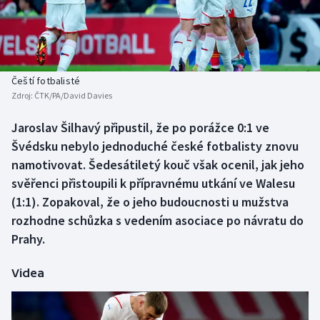
Baseball a softbal
Soutěže
Basketbal
Historické návraty
Biatlon
Aplikace ČT sport
Čeští fotbalisté
Zdroj:
ČTK/PA/David Davies
Boby a skeleton
AZ kvíz
Jaroslav Šilhavý připustil, že po porážce 0:1 ve
Švédsku nebylo jednoduché české fotbalisty znovu
Box
namotivovat. Šedesátiletý kouč však ocenil, jak jeho
Curling
svěřenci přistoupili k přípravnému utkání ve Walesu
(1:1). Zopakoval, že o jeho budoucnosti u mužstva
Dostihy
rozhodne schůzka s vedením asociace po návratu do
Prahy.
Florbal
Videa
Futsal
Golf