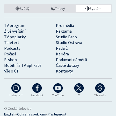
Světlý
Tmavý
Systém
TV program
Pro média
Živé vysílání
Reklama
TV poplatky
Studio Brno
Teletext
Studio Ostrava
Podcasty
Rada ČT
Počasí
Kariéra
E-shop
Podávání námětů
Mobilní a TV aplikace
Časté dotazy
Vše o ČT
Kontakty
Instagram
Facebook
YouTube
X
Threads
© Česká televize
•
•
English
Ochrana soukromí
Přístupnost