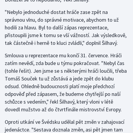
Olympijské hry
"Nebylo jednoduché dostat hráče zase zpět na
správnou vlnu, do správné motivace, abychom to už
Parasport
hodili za hlavu. Byl to další zápas reprezentace,
přistoupili jsme k tomu se vší vážností. Jak výsledkově,
Plavání
tak částečně i herně to kluci zvládli," doplnil Šilhavý.
Plážový volejbal
Smlouva u reprezentace mu končí 31. července. Hráči
zatím nevědí, zda bude u týmu pokračovat. "Nebyl čas
Ragby
(tohle řešit). Jen jsme se s některými hráči loučili, třeba
Tomáš Souček tu už zůstává a jede zpět do klubu
Rychlobruslení
odsud. Ohledně budoucnosti platí moje předchozí
odpověď před zápasem, že budeme chytřejší po naší
Rychlostní kanoistika
schůzce s vedením," řekl Šilhavý, který vloni v létě
Short track
dovedl mužstvo až do čtvrtfinále mistrovství Evropy.
Oproti utkání ve Švédsku udělal pět změn v zahajovací
Sportovní střelba
jedenáctce. "Sestava doznala změn, asi pět jmen tam