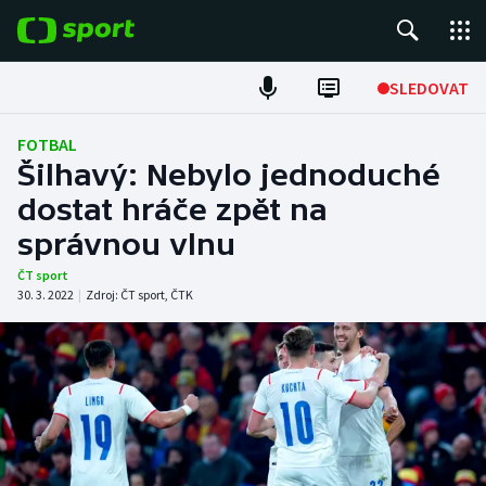
POPULÁRNÍ
SLEDOVAT
Fotbal
FOTBAL
Šilhavý: Nebylo jednoduché
Hokej
dostat hráče zpět na
správnou vlnu
Tenis
ČT sport
Atletika
30. 3. 2022
|
Zdroj:
ČT sport
,
ČTK
Cyklistika
DALŠÍ SPORTY
Americký fotbal
NEPŘEHLÉDNĚTE