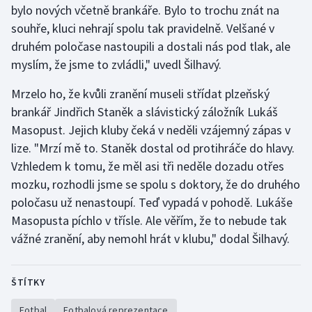
bylo nových včetně brankáře. Bylo to trochu znát na
Stolní tenis
souhře, kluci nehrají spolu tak pravidelně. Velšané v
Triatlon
druhém poločase nastoupili a dostali nás pod tlak, ale
myslím, že jsme to zvládli," uvedl Šilhavý.
Veslování
Mrzelo ho, že kvůli zranění museli střídat plzeňský
Vodní slalom
brankář Jindřich Staněk a slávistický záložník Lukáš
Masopust. Jejich kluby čeká v neděli vzájemný zápas v
Volejbal
lize. "Mrzí mě to. Staněk dostal od protihráče do hlavy.
Vzhledem k tomu, že měl asi tři neděle dozadu otřes
Ostatní
mozku, rozhodli jsme se spolu s doktory, že do druhého
poločasu už nenastoupí. Teď vypadá v pohodě. Lukáše
Masopusta píchlo v třísle. Ale věřím, že to nebude tak
vážné zranění, aby nemohl hrát v klubu," dodal Šilhavý.
ŠTÍTKY
Fotbal
Fotbalová reprezentace