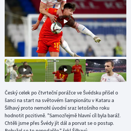
Gymnastika
Házená
Jezdectví
Judo
Krasobruslení
Lezení
Český celek po čtvrteční porážce ve Švédsku přišel o
Lyže a snowboard
šanci na start na světovém šampionátu v Kataru a
Šilhavý proto nemohl úvodní sraz letošního roku
Moderní pětiboj
hodnotit pozitivně. "Samozřejmě hlavní cíl byla baráž.
Chtěli jsme přes Švédy jít dál a porvat se o postup.
Motorsport
Bohužel se to nepodařilo," řekl Šilhavý.