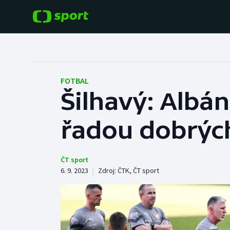
POPULÁRNÍ
DALŠÍ SPORTY
Fotbal
Americký fotbal
FOTBAL
Šilhavý: Albá
Hokej
Baseball a softbal
řadou dobrých
Tenis
Basketbal
Atletika
Biatlon
ČT sport
6. 9. 2023
|
Zdroj:
ČTK
,
ČT sport
Cyklistika
Boby a skeleton
Box