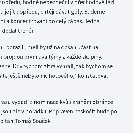
hlí dopředu, hodně nebezpeční v přechodové fázi,
ra je jít dopředu, chtějí dávat góly. Budeme
í a koncentrovaní po celý zápas. Jedna
 dodal trenér.
ii porazili, měli by už na dosah účast na
projdou první dva týmy z každé skupiny.
asné. Kdybychom zítra vyhráli, tak bychom se
ale ještě nebylo nic hotového," konstatoval
azu vypadl z nominace kvůli zranění obránce
 jsou ale v pořádku. Připraven naskočit bude po
apitán Tomáš Souček.