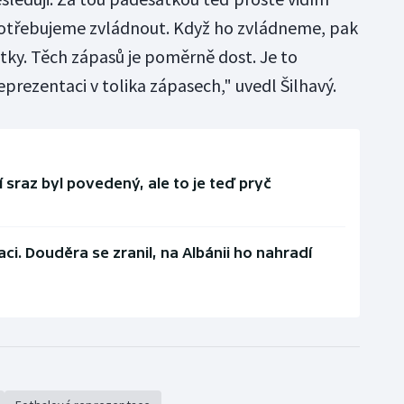
 potřebujeme zvládnout. Když ho zvládneme, pak
tky. Těch zápasů je poměrně dost. Je to
rezentaci v tolika zápasech," uvedl Šilhavý.
 sraz byl povedený, ale to je teď pryč
aci. Douděra se zranil, na Albánii ho nahradí