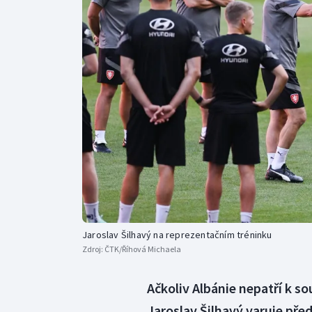
Curling
Dostihy
Florbal
Futsal
Golf
Gymnastika
Jaroslav Šilhavý na reprezentačním tréninku
Zdroj:
ČTK/Říhová Michaela
Ačkoliv Albánie nepatří k 
Jaroslav Šilhavý varuje př