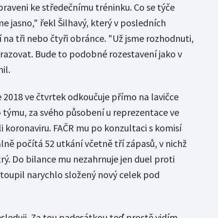
ipraveni ke středečnímu tréninku. Co se týče
me jasno," řekl Šilhavý, který v posledních
 na tři nebo čtyři obránce. "Už jsme rozhodnuti,
azovat. Bude to podobné rozestavení jako v
il.
 2018 ve čtvrtek odkoučuje přímo na lavičce
ho týmu, za svého působení u reprezentace ve
i koronaviru. FAČR mu po konzultaci s komisí
uálně počítá 52 utkání včetně tří zápasů, v nichž
trý. Do bilance mu nezahrnuje jen duel proti
stoupil narychlo složený nový celek pod
esleduji. Za tou padesátkou teď prostě vidím