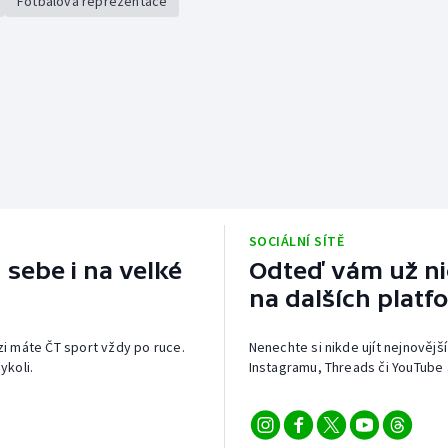
Fotbalová reprezentace
SOCIÁLNÍ SÍTĚ
 sebe i na velké
Odteď vám už nic
na dalších platf
izi máte ČT sport vždy po ruce.
Nenechte si nikde ujít nejnovější
ykoli.
Instagramu, Threads či YouTube 