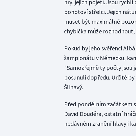
hry, jejich pojetí. Jsou ryc
pohotoví střelci. Jejich nátu
muset být maximálně pozorn
chybička může rozhodnout,"
Pokud by jeho svěřenci Albán
šampionátu v Německu, kam 
"Samozřejmě ty počty jsou j
posunuli dopředu. Určitě by 
Šilhavý.
Před pondělním začátkem sr
David Douděra, ostatní hráči
nedávném zranění hlavy i k