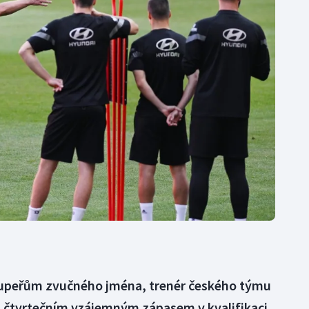
Moderní pětiboj
Triatlon
Motorsport
Veslování
Olympijské hry
Vodní slalom
Parasport
Volejbal
Plavání
Ostatní
Plážový volejbal
soupeřům zvučného jména, trenér českého týmu
ed čtvrtečním vzájemným zápasem v kvalifikaci