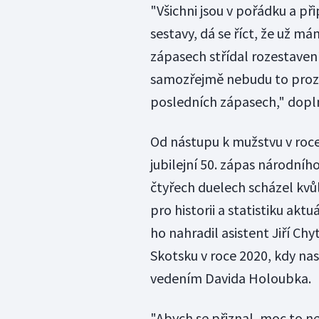
"Všichni jsou v pořádku a př
sestavy, dá se říct, že už má
zápasech střídal rozestavení
samozřejmě nebudu to prozr
posledních zápasech," dopln
Od nástupu k mužstvu v roce
jubilejní 50. zápas národní
čtyřech duelech scházel kvůl
pro historii a statistiku akt
ho nahradil asistent Jiří Chy
Skotsku v roce 2020, kdy na
vedením Davida Holoubka.
"Abych se přiznal, moc to n