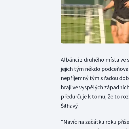
Albánci z druhého místa ve s
jejich tým někdo podceňoval,
nepříjemný tým s řadou dobrý
hrají ve vyspělých západních 
předurčuje k tomu, že to roz
Šilhavý.
"Navíc na začátku roku přiše