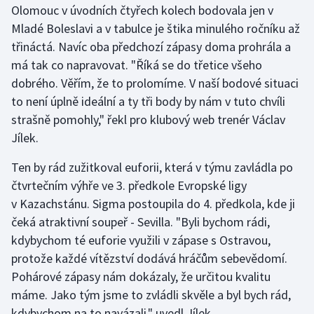
Olomouc v úvodních čtyřech kolech bodovala jen v
Mladé Boleslavi a v tabulce je štika minulého ročníku až
Gymnastika
třináctá. Navíc oba předchozí zápasy doma prohrála a
má tak co napravovat. "Říká se do třetice všeho
Házená
dobrého. Věřím, že to prolomíme. V naší bodové situaci
Jezdectví
to není úplně ideální a ty tři body by nám v tuto chvíli
strašně pomohly," řekl pro klubový web trenér Václav
Judo
Jílek.
Ten by rád zužitkoval euforii, která v týmu zavládla po
Krasobruslení
čtvrtečním výhře ve 3. předkole Evropské ligy
Lezení
v Kazachstánu. Sigma postoupila do 4. předkola, kde ji
čeká atraktivní soupeř - Sevilla. "Byli bychom rádi,
Lyže a snowboard
kdybychom té euforie využili v zápase s Ostravou,
protože každé vítězství dodává hráčům sebevědomí.
Moderní pětiboj
Pohárové zápasy nám dokázaly, že určitou kvalitu
máme. Jako tým jsme to zvládli skvěle a byl bych rád,
Motorsport
kdybychom na to navázali," uvedl Jílek.