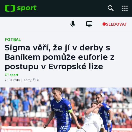
POPULÁRNÍ
SLEDOVAT
Fotbal
FOTBAL
Sigma věří, že jí v derby s
Hokej
Baníkem pomůže euforie z
postupu v Evropské lize
Tenis
ČT sport
Atletika
20. 8. 2018
|
Zdroj:
ČTK
Cyklistika
DALŠÍ SPORTY
Americký fotbal
NEPŘEHLÉDNĚTE