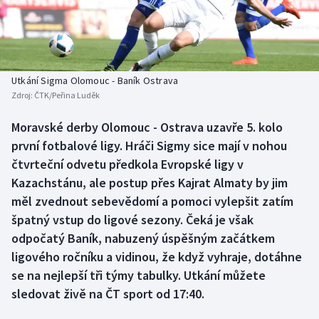
Baseball a softbal
Soutěže
Basketbal
Historické návraty
Biatlon
Aplikace ČT sport
Utkání Sigma Olomouc - Baník Ostrava
Zdroj:
ČTK/Peřina Luděk
Boby a skeleton
AZ kvíz
Moravské derby Olomouc - Ostrava uzavře 5. kolo
první fotbalové ligy. Hráči Sigmy sice mají v nohou
Box
čtvrteční odvetu předkola Evropské ligy v
Curling
Kazachstánu, ale postup přes Kajrat Almaty by jim
měl zvednout sebevědomí a pomoci vylepšit zatím
Dostihy
špatný vstup do ligové sezony. Čeká je však
odpočatý Baník, nabuzený úspěšným začátkem
Florbal
ligového ročníku a vidinou, že když vyhraje, dotáhne
se na nejlepší tři týmy tabulky. Utkání můžete
Futsal
sledovat živě na ČT sport od 17:40.
Golf