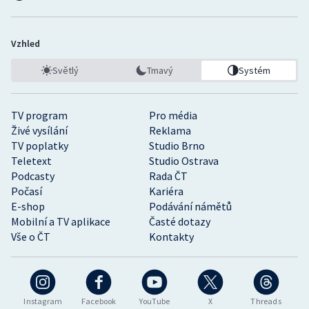
Vzhled
Světlý
Tmavý
Systém
TV program
Pro média
Živé vysílání
Reklama
TV poplatky
Studio Brno
Teletext
Studio Ostrava
Podcasty
Rada ČT
Počasí
Kariéra
E-shop
Podávání námětů
Mobilní a TV aplikace
Časté dotazy
Vše o ČT
Kontakty
Instagram
Facebook
YouTube
X
Threads