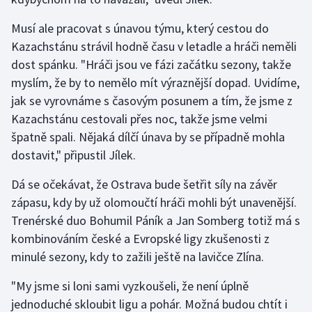
Olympijské hry
Musí ale pracovat s únavou týmu, který cestou do
Kazachstánu strávil hodně času v letadle a hráči neměli
Parasport
dost spánku. "Hráči jsou ve fázi začátku sezony, takže
myslím, že by to nemělo mít výraznější dopad. Uvidíme,
Plavání
jak se vyrovnáme s časovým posunem a tím, že jsme z
Kazachstánu cestovali přes noc, takže jsme velmi
Plážový volejbal
špatně spali. Nějaká dílčí únava by se případně mohla
dostavit," připustil Jílek.
Ragby
Dá se očekávat, že Ostrava bude šetřit síly na závěr
Rychlobruslení
zápasu, kdy by už olomoučtí hráči mohli být unavenější.
Trenérské duo Bohumil Páník a Jan Somberg totiž má s
Rychlostní kanoistika
kombinováním české a Evropské ligy zkušenosti z
Short track
minulé sezony, kdy to zažili ještě na lavičce Zlína.
"My jsme si loni sami vyzkoušeli, že není úplně
Sportovní střelba
jednoduché skloubit ligu a pohár. Možná budou chtít i