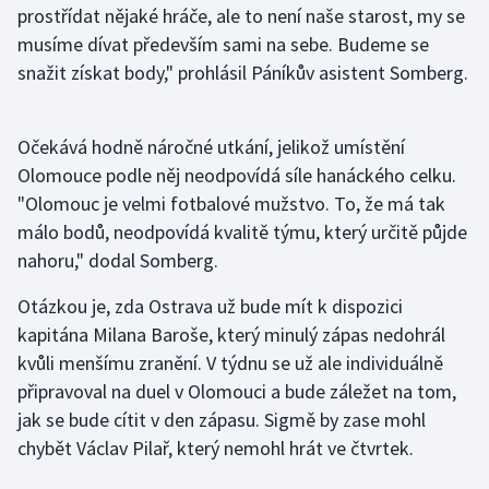
prostřídat nějaké hráče, ale to není naše starost, my se
Stolní tenis
musíme dívat především sami na sebe. Budeme se
Triatlon
snažit získat body," prohlásil Páníkův asistent Somberg.
Veslování
Očekává hodně náročné utkání, jelikož umístění
Vodní slalom
Olomouce podle něj neodpovídá síle hanáckého celku.
"Olomouc je velmi fotbalové mužstvo. To, že má tak
Volejbal
málo bodů, neodpovídá kvalitě týmu, který určitě půjde
nahoru," dodal Somberg.
Ostatní
Otázkou je, zda Ostrava už bude mít k dispozici
kapitána Milana Baroše, který minulý zápas nedohrál
kvůli menšímu zranění. V týdnu se už ale individuálně
připravoval na duel v Olomouci a bude záležet na tom,
jak se bude cítit v den zápasu. Sigmě by zase mohl
chybět Václav Pilař, který nemohl hrát ve čtvrtek.