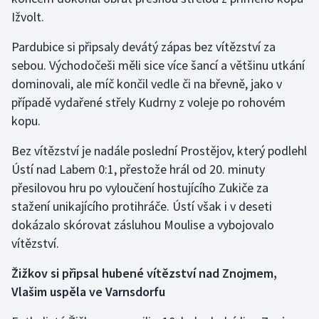
Stolní tenis
Ižvolt.
Triatlon
Pardubice si připsaly devátý zápas bez vítězství za
sebou. Východočeši měli sice více šancí a většinu utkání
Veslování
dominovali, ale míč končil vedle či na břevně, jako v
případě vydařené střely Kudrny z voleje po rohovém
Vodní slalom
kopu.
Volejbal
Bez vítězství je nadále poslední Prostějov, který podlehl
Ústí nad Labem 0:1, přestože hrál od 20. minuty
Ostatní
přesilovou hru po vyloučení hostujícího Zukiče za
stažení unikajícího protihráče. Ústí však i v deseti
dokázalo skórovat zásluhou Moulise a vybojovalo
vítězství.
Žižkov si připsal hubené vítězství nad Znojmem,
Vlašim uspěla ve Varnsdorfu