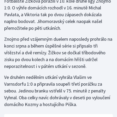
Fotbalisté Žižkova porazili v 10. kole druhé ligy Znojmo
1:0. O výhře domácích rozhodl v 16. minutě Michal
Pavlata, a Viktoria tak po dvou zápasech dokázala
naplno bodovat. Jihomoravský celek naopak našel
přemožitele po pěti utkáních.
Znojmo před vzájemným duelem naposledy prohrálo na
konci srpna a během úspěšné série si připsalo tři
vítězství a dvě remízy. Žižkov se dočkal tříbodového
zisku po dvou kolech a na domácím hřišti udržel
neporazitelnost i v pátém utkání v sezoně.
Ve druhém nedělním utkání vyhrála Vlašim ve
Varnsdorfu 1:0 a připravila soupeři třetí porážku za
sebou. Jedinou branku vstřelil v 75. minutě z penalty
Vyhnal. Oba celky navíc dohrávaly v deseti po vyloučení
domácího Kozmy a hostujícího Piška.