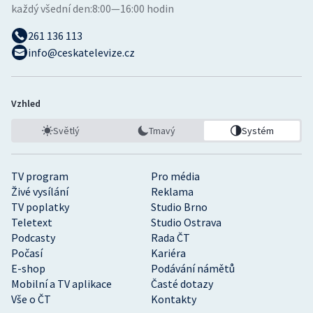
každý všední den:
8:00—16:00 hodin
261 136 113
info@ceskatelevize.cz
Vzhled
Světlý
Tmavý
Systém
TV program
Pro média
Živé vysílání
Reklama
TV poplatky
Studio Brno
Teletext
Studio Ostrava
Podcasty
Rada ČT
Počasí
Kariéra
E-shop
Podávání námětů
Mobilní a TV aplikace
Časté dotazy
Vše o ČT
Kontakty