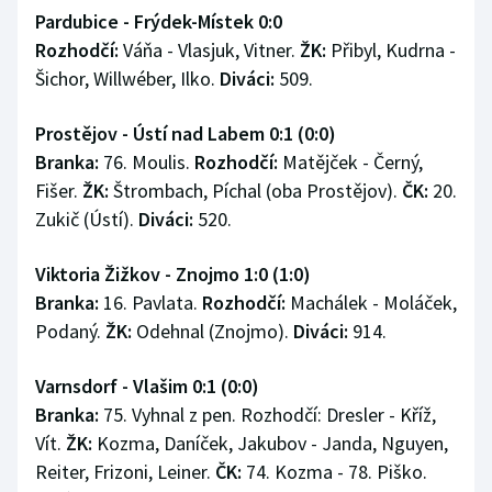
Pardubice - Frýdek-Místek 0:0
Rozhodčí:
Váňa - Vlasjuk, Vitner.
ŽK:
Přibyl, Kudrna -
Šichor, Willwéber, Ilko.
Diváci:
509.
Prostějov - Ústí nad Labem 0:1 (0:0)
Branka:
76. Moulis.
Rozhodčí:
Matějček - Černý,
Fišer.
ŽK:
Štrombach, Píchal (oba Prostějov).
ČK:
20.
Zukič (Ústí).
Diváci:
520.
Viktoria Žižkov - Znojmo 1:0 (1:0)
Branka:
16. Pavlata.
Rozhodčí:
Machálek - Moláček,
Podaný.
ŽK:
Odehnal (Znojmo).
Diváci:
914.
Varnsdorf - Vlašim 0:1 (0:0)
Branka:
75. Vyhnal z pen. Rozhodčí: Dresler - Kříž,
Vít.
ŽK:
Kozma, Daníček, Jakubov - Janda, Nguyen,
Reiter, Frizoni, Leiner.
ČK:
74. Kozma - 78. Piško.