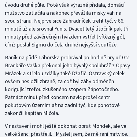
úvodu druhé půle. Poté však výrazně přidala, domácí
mužstvo zatlačila a nakonec převážila misky vah na
Gymnastika
svou stranu. Nejprve sice Zahradníček trefil tyč, v 66.
minutě už ale srovnal Yunis. Dvacetiletý útočník pak tři
Házená
minuty před závěrečným hvizdem vstřelil vítězný gól,
Jezdectví
čímž poslal Sigmu do čela druhé nejvyšší soutěže.
Baník na půdě Táborska prohrával po hodině hry už 0:2.
Judo
Brankáře Vaška překonal jeho bývalý spoluhráč z Opavy
Mrázek a střelou zdálky také Džafič. Ostravský celek
Krasobruslení
ovšem nesložil zbraně, za což byl záhy odměněn
Lezení
korigující trefou zkušeného stopera Zápotočného.
Patnáct minut před koncem navíc prošel centr
Lyže a snowboard
pokutovým územím až na zadní tyč, kde pohotově
zakončil kapitán Mičola.
Moderní pětiboj
V nastavení mohl ještě dokonat obrat Mondek, ale ve
Motorsport
velké šanci přestřelil. "Myslel jsem, že mě raní mrtvice.