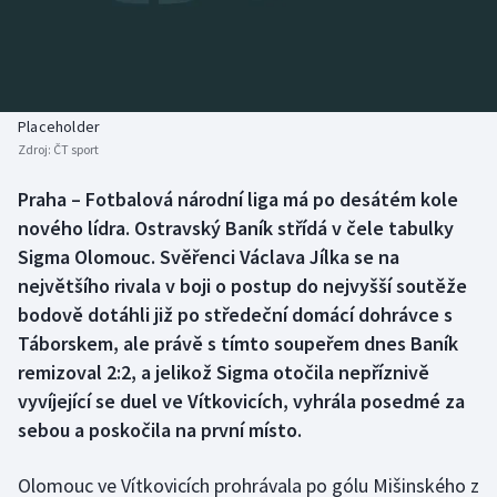
Baseball a softbal
Soutěže
Basketbal
Historické návraty
Biatlon
Aplikace ČT sport
Placeholder
Zdroj:
ČT sport
Boby a skeleton
AZ kvíz
Praha – Fotbalová národní liga má po desátém kole
nového lídra. Ostravský Baník střídá v čele tabulky
Box
Sigma Olomouc. Svěřenci Václava Jílka se na
Curling
největšího rivala v boji o postup do nejvyšší soutěže
bodově dotáhli již po středeční domácí dohrávce s
Dostihy
Táborskem, ale právě s tímto soupeřem dnes Baník
remizoval 2:2, a jelikož Sigma otočila nepříznivě
Florbal
vyvíjející se duel ve Vítkovicích, vyhrála posedmé za
sebou a poskočila na první místo.
Futsal
Olomouc ve Vítkovicích prohrávala po gólu Mišinského z
Golf