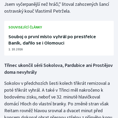
Jsem vyčerpanější než hráči," litoval zahozených šancí
Olympijské hry
ostravský kouč Vlastimil Petržela.
Parasport
SOUVISEJÍCÍ ČLÁNKY
Plavání
Souboj o první místo vyhrál po prestřelce
Baník, dařilo se i Olomouci
Plážový volejbal
1. 10. 2016
Ragby
Třinec ukončil sérii Sokolova, Pardubice ani Prostějov
Rychlobruslení
doma nevyhrály
Sokolov v předchozích šesti kolech třikrát remizoval a
Rychlostní kanoistika
poté třikrát vyhrál. A také v Třinci měl nakročeno k
bodovému zisku, neboť ve 32. minutě hlavičkoval
Short track
domácí Hloch do vlastní branky. Po změně stran však
Sportovní střelba
Reitam rovněž hlavou srovnal a dvacet minut před
koncem dokonal obrat přesnou střelou z přímého kopu