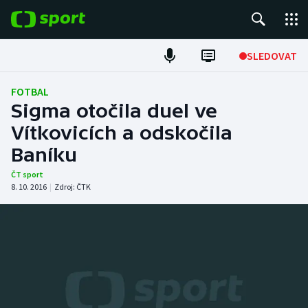
POPULÁRNÍ
SLEDOVAT
Fotbal
FOTBAL
Sigma otočila duel ve
Hokej
Vítkovicích a odskočila
Baníku
Tenis
ČT sport
Atletika
8. 10. 2016
|
Zdroj:
ČTK
Cyklistika
DALŠÍ SPORTY
Americký fotbal
NEPŘEHLÉDNĚTE