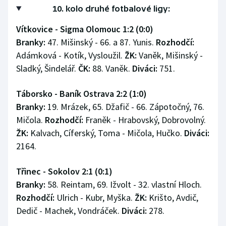
10. kolo druhé fotbalové ligy:
Vítkovice - Sigma Olomouc 1:2 (0:0)
Branky:
47. Mišinský - 66. a 87. Yunis.
Rozhodčí:
Adámková - Kotík, Vysloužil.
ŽK:
Vaněk, Mišinský -
Sladký, Šindelář.
ČK:
88. Vaněk.
Diváci:
751.
Táborsko - Baník Ostrava 2:2 (1:0)
Branky:
19. Mrázek, 65. Džafič - 66. Zápotočný, 76.
Mičola.
Rozhodčí:
Franěk - Hrabovský, Dobrovolný.
ŽK:
Kalvach, Cíferský, Toma - Mičola, Hučko.
Diváci:
2164.
Třinec - Sokolov 2:1 (0:1)
Branky:
58. Reintam, 69. Ižvolt - 32. vlastní Hloch.
Rozhodčí:
Ulrich - Kubr, Myška.
ŽK:
Krišto, Avdič,
Dedič - Machek, Vondráček.
Diváci:
278.