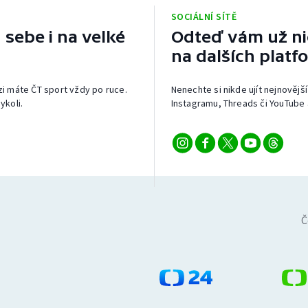
SOCIÁLNÍ SÍTĚ
 sebe i na velké
Odteď vám už nic
na dalších platf
izi máte ČT sport vždy po ruce.
Nenechte si nikde ujít nejnovější
ykoli.
Instagramu, Threads či YouTube 
Č