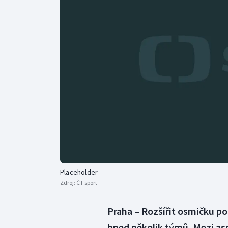
Curling
Dostihy
Florbal
Futsal
Golf
Gymnastika
Placeholder
Zdroj:
ČT sport
Praha – Rozšířit osmičku po
hned několik týmů. Mezi as