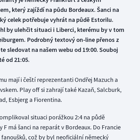
m, který zajíždí na půdu Bordeaux. Šanci na
ký celek potřebuje vyhrát na půdě Estorilu.
 by ulehčit situaci i Liberci, kterému by v tom
Freiburgem. Podrobný textový on-line přenos z
žete sledovat na našem webu od 19:00. Souboj
é od 21:05.
mu mají i čeští reprezentanti Ondřej Mazuch a
kem. Play off si zahrají také Kazaň, Salcburk,
d, Esbjerg a Fiorentina.
komplikoval situaci porážkou 2:4 na půdě
ny F má šanci na reparát v Bordeaux. Do Francie
c fanoušků, což by byl neoficiální německý