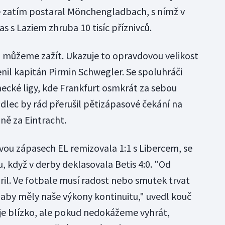
se zatím postaral Mönchengladbach, s nímž v
s s Laziem zhruba 10 tisíc příznivců.
ou můžeme zažít. Ukazuje to opravdovou velikost
enil kapitán Pirmin Schwegler. Se spoluhráči
mecké ligy, kde Frankfurt osmkrát za sebou
adlec by rád přerušil pětizápasové čekání na
ně za Eintracht.
dvou zápasech EL remizovala 1:1 s Libercem, se
u, když v derby deklasovala Betis 4:0. "Od
ril. Ve fotbale musí radost nebo smutek trvat
t, aby měly naše výkony kontinuitu," uvedl kouč
 je blízko, ale pokud nedokážeme vyhrát,