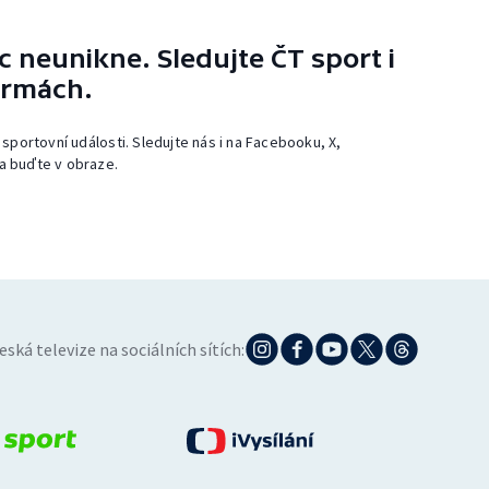
 neunikne. Sledujte ČT sport i
ormách.
 sportovní události. Sledujte nás i na Facebooku, X,
a buďte v obraze.
eská televize na sociálních sítích: