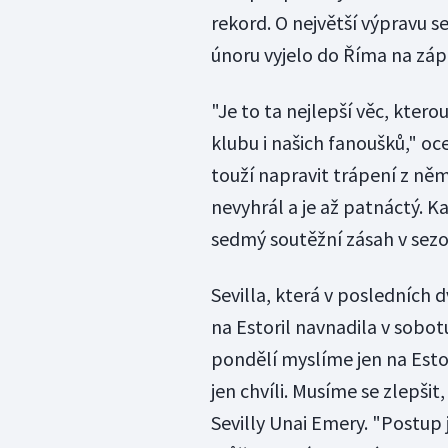
rekord. O největší výpravu 
únoru vyjelo do Říma na zápa
"Je to ta nejlepší věc, kter
klubu i našich fanoušků," oc
touží napravit trápení z ně
nevyhrál a je až patnáctý. K
sedmý soutěžní zásah v sezo
Sevilla, která v posledních 
na Estoril navnadila v sobot
pondělí myslíme jen na Esto
jen chvíli. Musíme se zlepši
Sevilly Unai Emery. "Postup