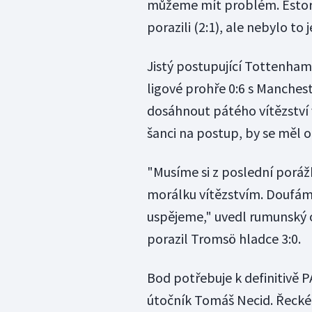
můžeme mít problém. Estoril
porazili (2:1), ale nebylo to
Jistý postupující Tottenham
ligové prohře 0:6 s Manches
dosáhnout pátého vítězství 
šanci na postup, by se měl 
"Musíme si z poslední porážk
morálku vítězstvím. Doufám
uspějeme," uvedl rumunský 
porazil Tromsö hladce 3:0.
Bod potřebuje k definitivě 
útočník Tomáš Necid. Řecké