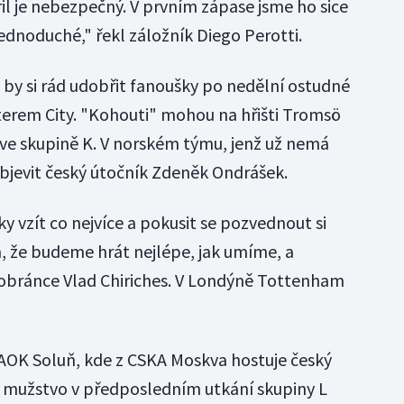
 je nebezpečný. V prvním zápase jsme ho sice
 jednoduché," řekl záložník Diego Perotti.
 by si rád udobřit fanoušky po nedělní ostudné
terem City. "Kohouti" mohou na hřišti Tromsö
ve skupině K. V norském týmu, jenž už nemá
objevit český útočník Zdeněk Ondrášek.
y vzít co nejvíce a pokusit se pozvednout si
, že budeme hrát nejlépe, jak umíme, a
obránce Vlad Chiriches. V Londýně Tottenham
PAOK Soluň, kde z CSKA Moskva hostuje český
 mužstvo v předposledním utkání skupiny L