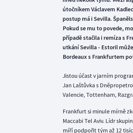
útočníkem Václavem Kadlece
postup má i Sevilla. Španěls
Pokud se mu to povede, mohl
případě stačila i remíza s 
utkání Sevilla - Estoril mů
Bordeaux s Frankfurtem pot
Jistou účast v jarním progra
Jan Laštůvka s Dněpropetrovs
Valencie, Tottenham, Razgra
Frankfurt si minule mírně z
Maccabi Tel Aviv. Lídr skupi
míří podpořit tým až 12 tisí