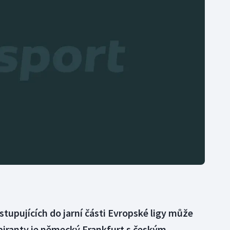
Moderní pětiboj
Triatlon
Motorsport
Veslování
Olympijské hry
Vodní slalom
Parasport
Volejbal
Plavání
Ostatní
Plážový volejbal
stupujících do jarní části Evropské ligy může
piranty je německý Frankfurt s českým