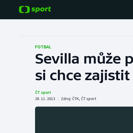
POPULÁRNÍ
DALŠÍ SPORTY
Fotbal
Americký fotbal
FOTBAL
Sevilla může p
Hokej
Baseball a softbal
si chce zajisti
Tenis
Basketbal
Atletika
Biatlon
ČT sport
28. 11. 2013
|
Zdroj:
ČTK
,
ČT sport
Cyklistika
Boby a skeleton
Box