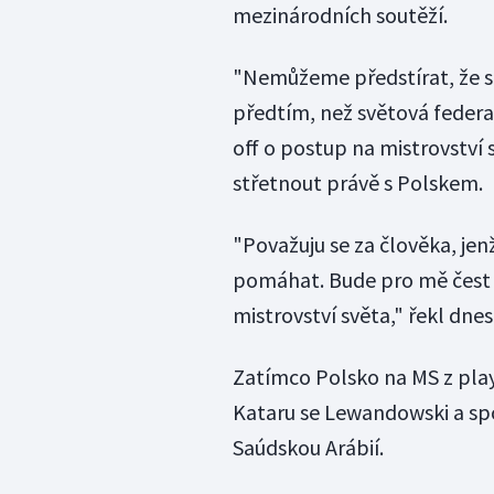
mezinárodních soutěží.
"Nemůžeme předstírat, že se
předtím, než světová federa
off o postup na mistrovství 
střetnout právě s Polskem.
"Považuju se za člověka, jenž
pomáhat. Bude pro mě čest v
mistrovství světa," řekl dn
Zatímco Polsko na MS z play
Kataru se Lewandowski a spo
Saúdskou Arábií.