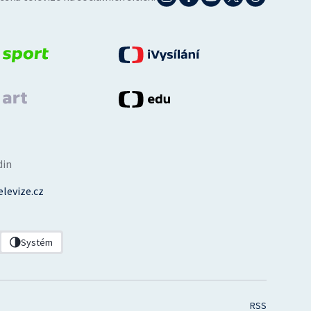
din
levize.cz
Systém
RSS