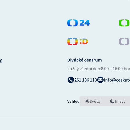
Divácké centrum
ů
každý všední den:
8:00—16:00 ho
261 136 113
info@ceskate
Vzhled
Světlý
Tmavý