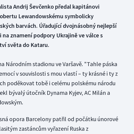
lista Andrij Ševčenko předal kapitánovi
Robertu Lewandowskému symbolicky
ských barvách. Úřadující dvojnásobný nejlepší
i ji na znamení podpory Ukrajině ve válce s
ví světa do Kataru.
li na Národním stadionu ve Varšavě. "Tahle páska
cí v souvislosti s mou vlastí – ty krásné i ty z
ych poděkovat tobě i celému polskému národu
ekl bývalý útočník Dynama Kyjev, AC Milán a
ndowským.
sná opora Barcelony patřil od počátku únorové
hlasitým zastáncům vyřazení Ruska z