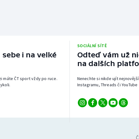
SOCIÁLNÍ SÍTĚ
 sebe i na velké
Odteď vám už nic
na dalších platf
izi máte ČT sport vždy po ruce.
Nenechte si nikde ujít nejnovější
ykoli.
Instagramu, Threads či YouTube 
Č