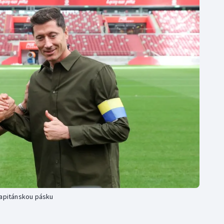
Moderní pětiboj
Triatlon
Motorsport
Veslování
Olympijské hry
Vodní slalom
Parasport
Volejbal
Plavání
Ostatní
Plážový volejbal
apitánskou pásku