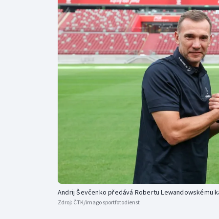
Curling
Dostihy
Florbal
Futsal
Golf
Gymnastika
Andrij Ševčenko předává Robertu Lewandowskému k
Zdroj:
ČTK/imago sportfotodienst