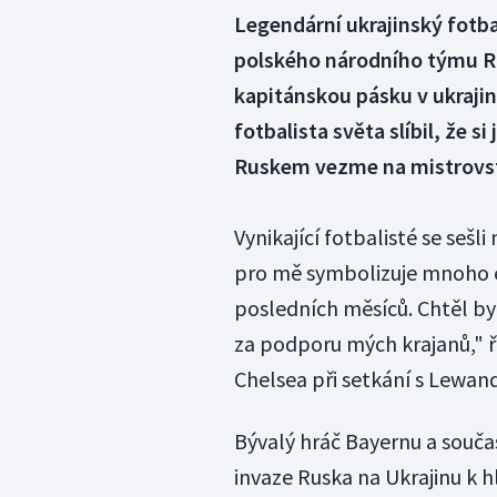
Legendární ukrajinský fotba
polského národního týmu 
kapitánskou pásku v ukrajin
fotbalista světa slíbil, že s
Ruskem vezme na mistrovst
Vynikající fotbalisté se seš
pro mě symbolizuje mnoho emo
posledních měsíců. Chtěl b
za podporu mých krajanů," ř
Chelsea při setkání s Lewa
Bývalý hráč Bayernu a souča
invaze Ruska na Ukrajinu k 