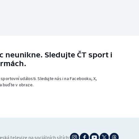
 neunikne. Sledujte ČT sport i
ormách.
 sportovní události. Sledujte nás i na Facebooku, X,
a buďte v obraze.
eská televize na sociálních sítích: