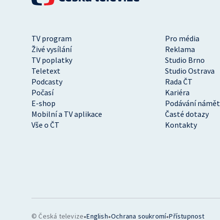
TV program
Pro média
Živé vysílání
Reklama
TV poplatky
Studio Brno
Teletext
Studio Ostrava
Podcasty
Rada ČT
Počasí
Kariéra
E-shop
Podávání námět
Mobilní a TV aplikace
Časté dotazy
Vše o ČT
Kontakty
•
•
•
© Česká televize
English
Ochrana soukromí
Přístupnost