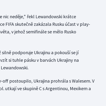
 nic neděje," řekl Lewandowski krátce
ce FIFA skutečně zakázala Rusku účast v play-
světa, v jehož semifinále se mělo Rusko
 silně podporuje Ukrajinu a pokouší se jí
zít si tuhle pásku v barvách Ukrajiny na
es Lewandowski.
-off postoupilo, Ukrajina prohrála s Walesem. V
l. utkají ve skupině C s Argentinou, Mexikem a