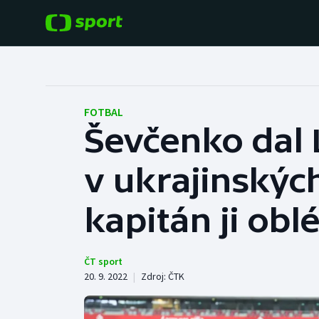
POPULÁRNÍ
DALŠÍ SPORTY
Fotbal
Americký fotbal
FOTBAL
Ševčenko da
Hokej
Baseball a softbal
v ukrajinskýc
Tenis
Basketbal
Atletika
kapitán ji ob
Biatlon
Cyklistika
Boby a skeleton
ČT sport
20. 9. 2022
|
Zdroj:
ČTK
Box