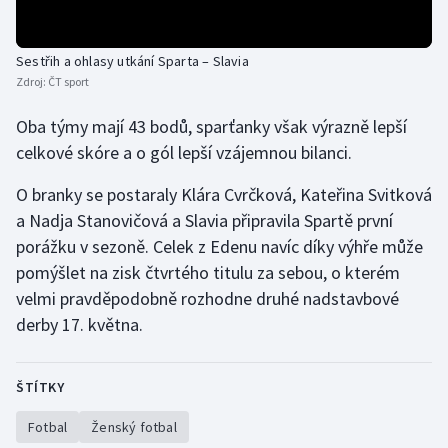
Gymnastika
Sestřih a ohlasy utkání Sparta – Slavia
Zdroj:
ČT sport
Házená
Oba týmy mají 43 bodů, sparťanky však výrazně lepší
Jezdectví
celkové skóre a o gól lepší vzájemnou bilanci.
Judo
O branky se postaraly Klára Cvrčková, Kateřina Svitková
a Nadja Stanovičová a Slavia připravila Spartě první
Krasobruslení
porážku v sezoně. Celek z Edenu navíc díky výhře může
pomýšlet na zisk čtvrtého titulu za sebou, o kterém
Lezení
velmi pravděpodobně rozhodne druhé nadstavbové
derby 17. května.
Lyže a snowboard
Moderní pětiboj
ŠTÍTKY
Fotbal
Ženský fotbal
Motorsport