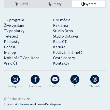
Světlý
Tmavý
Systém
TV program
Pro média
Živé vysílání
Reklama
TV poplatky
Studio Brno
Teletext
Studio Ostrava
Podcasty
Rada ČT
Počasí
Kariéra
E-shop
Podávání námětů
Mobilní a TV aplikace
Časté dotazy
Vše o ČT
Kontakty
Instagram
Facebook
YouTube
X
Threads
© Česká televize
•
•
English
Ochrana soukromí
Přístupnost