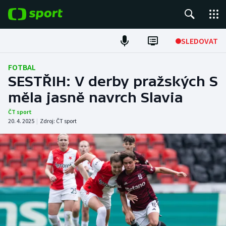
POPULÁRNÍ
SLEDOVAT
Fotbal
FOTBAL
SESTŘIH: V derby pražských S
Hokej
měla jasně navrch Slavia
Tenis
ČT sport
20. 4. 2025
|
Zdroj:
ČT sport
Atletika
Cyklistika
DALŠÍ SPORTY
Americký fotbal
NEPŘEHLÉDNĚTE