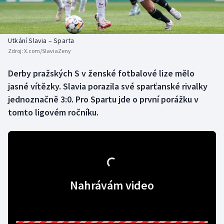
Baseball a softbal
Soutěže
Basketbal
Historické návraty
Utkání Slavia – Sparta
Zdroj:
X.com/SlaviaZeny
Biatlon
Aplikace ČT sport
Derby pražských S v ženské fotbalové lize mělo
Boby a skeleton
AZ kvíz
jasné vítězky. Slavia porazila své sparťanské rivalky
jednoznačně 3:0. Pro Spartu jde o první porážku v
Box
tomto ligovém ročníku.
Curling
Dostihy
Florbal
Nahrávám video
Futsal
Golf