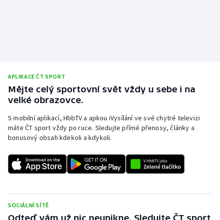
Olympijské hry
Parasport
Plavání
APLIKACE ČT SPORT
Plážový volejbal
Mějte celý sportovní svět vždy u sebe i na
velké obrazovce.
Ragby
S mobilní aplikací, HbbTV a apkou iVysílání ve své chytré televizi
máte ČT sport vždy po ruce. Sledujte přímé přenosy, články a
Rychlobruslení
bonusový obsah kdekoli a kdykoli.
Rychlostní kanoistika
Short track
Sportovní střelba
SOCIÁLNÍ SÍTĚ
Odteď vám už nic neunikne. Sledujte ČT sport