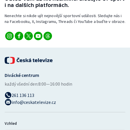
Stolní tenis
i na dalších platformách.
Nenechte si nikde ujít nejnovější sportovní události. Sledujte nás i
Triatlon
na Facebooku, X, Instagramu, Threads či YouTube a buďte v obraze.
Veslování
Vodní slalom
Volejbal
Ostatní
Divácké centrum
každý všední den:
8:00—16:00 hodin
261 136 113
info@ceskatelevize.cz
Vzhled