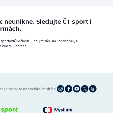
 neunikne. Sledujte ČT sport i
ormách.
 sportovní události. Sledujte nás i na Facebooku, X,
a buďte v obraze.
eská televize na sociálních sítích: