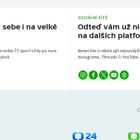
SOCIÁLNÍ SÍTĚ
 sebe i na velké
Odteď vám už nic
na dalších platf
izi máte ČT sport vždy po ruce.
Nenechte si nikde ujít nejnovější
ykoli.
Instagramu, Threads či YouTube 
Č