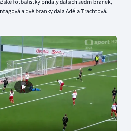
žské fotbalistky přidaly dalších sedm branek,
ntagová a dvě branky dala Adéla Trachtová.