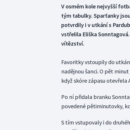
V osmém kole nejvyšší fotba
tým tabulky. Sparťanky jsou
potvrdily i v utkání s Pardub
vstřelila Eliška Sonntagová.
vítězství.
Favoritky vstoupily do utkán
nadějnou šanci. O pět minut
když skóre zápasu otevřela 
Po ní přidala branku Sonnta
povedené pětiminutovky, kdy
S tím vstupovaly i do druhé