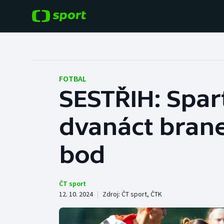
POPULÁRNÍ
DALŠÍ SPORTY
Fotbal
Americký fotbal
FOTBAL
SESTŘIH: Spar
Hokej
Baseball a softbal
dvanáct branek
Tenis
Basketbal
Atletika
bod
Biatlon
Cyklistika
Boby a skeleton
ČT sport
12. 10. 2024
|
Zdroj:
ČT sport
,
ČTK
Box