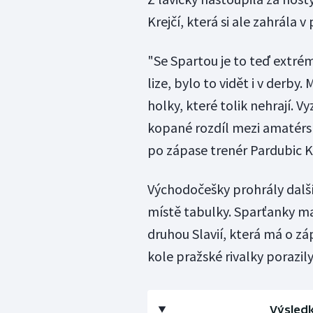
Krejčí, která si ale zahrála v 
"Se Spartou je to teď extrém
lize, bylo to vidět i v derby
holky, které tolik nehrají. Vy
kopané rozdíl mezi amatér
po zápase trenér Pardubic 
Východočešky prohrály dalš
místě tabulky. Sparťanky ma
druhou Slavií, která má o z
kole pražské rivalky porazily
Výsledk