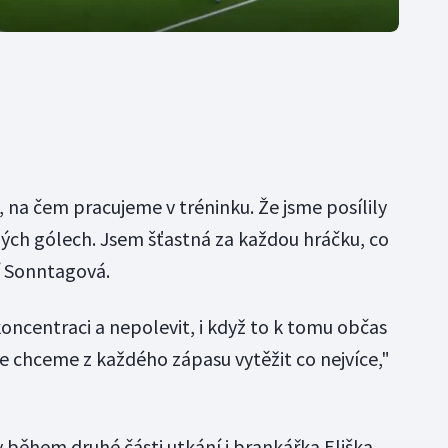
 na čem pracujeme v tréninku. Že jsme posílily
ených gólech. Jsem šťastná za každou hráčku, co
í Sonntagová.
koncentraci a nepolevit, i když to k tomu občas
e chceme z každého zápasu vytěžit co nejvíce,"
y během druhé části utkání i brankářka Eliška