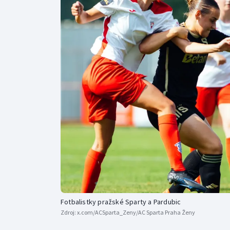
Curling
Dostihy
Florbal
Futsal
Golf
Gymnastika
Fotbalistky pražské Sparty a Pardubic
Zdroj:
x.com/ACSparta_Zeny/AC Sparta Praha Ženy