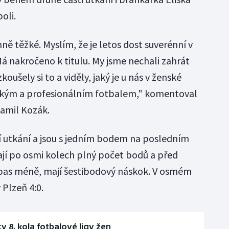
poli.
ně těžké. Myslím, že je letos dost suverénní v
. Má nakročeno k titulu. My jsme nechali zahrát
zkoušely si to a viděly, jaký je u nás v ženské
ským a profesionálním fotbalem," komentoval
Kamil Kozák.
í utkání a jsou s jedním bodem na posledním
jí po osmi kolech plný počet bodů a před
ápas méně, mají šestibodový náskok. V osmém
 Plzeň 4:0.
y 8. kola fotbalové ligy žen