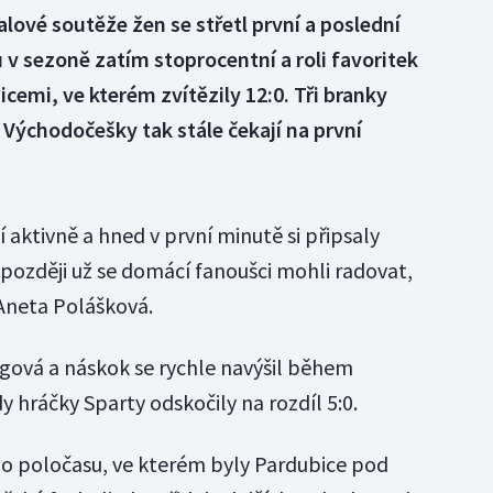
lové soutěže žen se střetl první a poslední
 v sezoně zatím stoprocentní a roli favoritek
icemi, ve kterém zvítězily 12:0. Tři branky
 Východočešky tak stále čekají na první
í aktivně a hned v první minutě si připsaly
 později už se domácí fanoušci mohli radovat,
Aneta Polášková.
gová a náskok se rychle navýšil během
 hráčky Sparty odskočily na rozdíl 5:0.
ho poločasu, ve kterém byly Pardubice pod