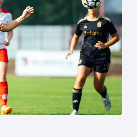
Moderní pětiboj
Triatlon
Motorsport
Veslování
Olympijské hry
Vodní slalom
Parasport
Volejbal
Plavání
Ostatní
Plážový volejbal