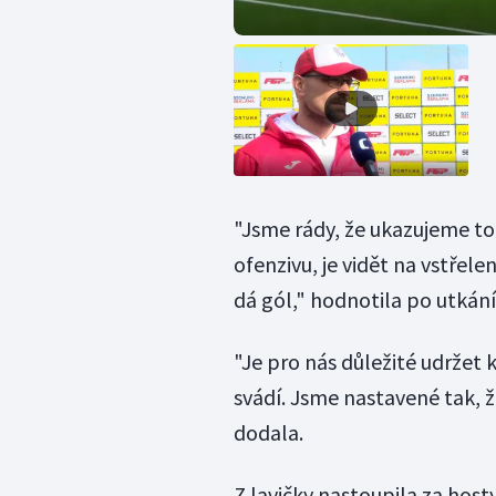
"Jsme rády, že ukazujeme to,
ofenzivu, je vidět na vstřel
dá gól," hodnotila po utkán
"Je pro nás důležité udržet 
svádí. Jsme nastavené tak, ž
dodala.
Z lavičky nastoupila za host