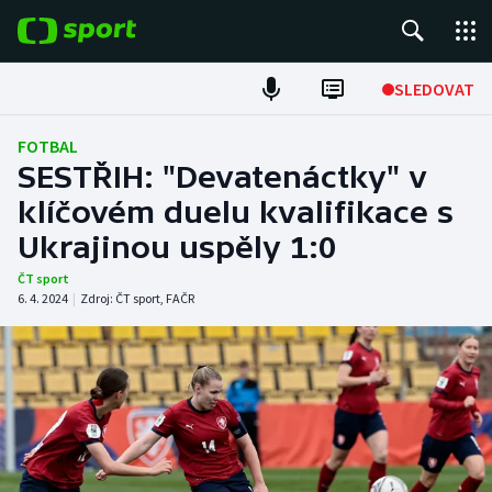
POPULÁRNÍ
SLEDOVAT
Fotbal
FOTBAL
SESTŘIH: "Devatenáctky" v
Hokej
klíčovém duelu kvalifikace s
Ukrajinou uspěly 1:0
Tenis
ČT sport
Atletika
6. 4. 2024
|
Zdroj:
ČT sport
,
FAČR
Cyklistika
DALŠÍ SPORTY
Americký fotbal
NEPŘEHLÉDNĚTE