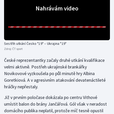
Nahrávám video
Gymnastika
Házená
Jezdectví
Sestřih utkání Česko "19" – Ukrajina "19"
Judo
Zdroj:
ČT sport
České reprezentantky začaly druhé utkání kvalifikace
Krasobruslení
velmi aktivně. Postřeh ukrajinské brankářky
Lezení
Novikovové vyzkoušela po půl minutě hry Albina
Goretkiová. A v agresivním atakování devatenáctileté
Lyže a snowboard
hráčky nepřestaly.
Již v prvním poločase dokázala po centru Vithové
Moderní pětiboj
umístit balon do brány Jančářová. Gól však v neradost
Motorsport
domácího publika neplatil, protože míč tesně opustil