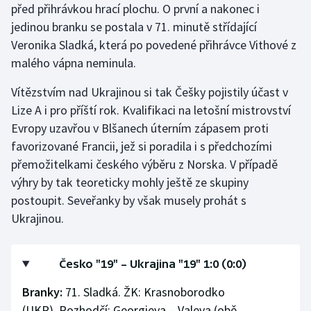
před přihrávkou hrací plochu. O první a nakonec i
Olympijské hry
jedinou branku se postala v 71. minutě střídající
Veronika Sladká, která po povedené přihrávce Vithové z
Parasport
malého vápna neminula.
Plavání
Vítězstvím nad Ukrajinou si tak Češky pojistily účast v
Lize A i pro příští rok. Kvalifikaci na letošní mistrovství
Plážový volejbal
Evropy uzavřou v Blšanech úterním zápasem proti
favorizované Francii, jež si poradila i s předchozími
Ragby
přemožitelkami českého výběru z Norska. V případě
výhry by tak teoreticky mohly ještě ze skupiny
Rychlobruslení
postoupit. Seveřanky by však musely prohát s
Ukrajinou.
Rychlostní kanoistika
Short track
Česko "19" – Ukrajina "19" 1:0 (0:0)
Sportovní střelba
Branky:
71. Sladká. ŽK: Krasnoborodko
(UKR). Rozhodčí: Georgieva – Valeva (obě