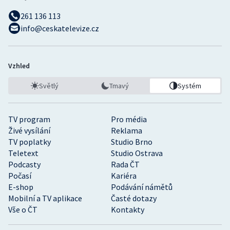
261 136 113
info@ceskatelevize.cz
Vzhled
Světlý
Tmavý
Systém
TV program
Pro média
Živé vysílání
Reklama
TV poplatky
Studio Brno
Teletext
Studio Ostrava
Podcasty
Rada ČT
Počasí
Kariéra
E-shop
Podávání námětů
Mobilní a TV aplikace
Časté dotazy
Vše o ČT
Kontakty