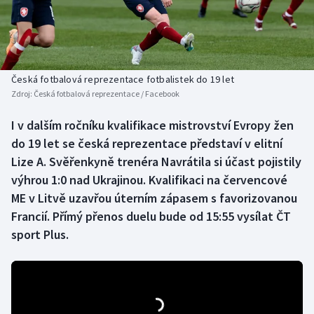
Baseball a softbal
Soutěže
Basketbal
Historické návraty
Biatlon
Aplikace ČT sport
Česká fotbalová reprezentace fotbalistek do 19 let
Zdroj:
Česká fotbalová reprezentace / Facebook
Boby a skeleton
AZ kvíz
I v dalším ročníku kvalifikace mistrovství Evropy žen
do 19 let se česká reprezentace představí v elitní
Box
Lize A. Svěřenkyně trenéra Navrátila si účast pojistily
Curling
výhrou 1:0 nad Ukrajinou. Kvalifikaci na červencové
ME v Litvě uzavřou úterním zápasem s favorizovanou
Dostihy
Francií. Přímý přenos duelu bude od 15:55 vysílat ČT
sport Plus.
Florbal
Futsal
Golf