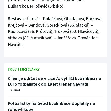
Stolní tenis
Bulharsko), Milošević (Srbsko).
Triatlon
Sestava:
Jílková – Polášková, Obadalová, Bárková,
Krejčová – Bendová, Goretkiová (66. Sladká) –
Veslování
Kadlecová (66. Krůtová), Truxová (50. Hlaváčová),
Vithová (86. Matušková) – Jančářová. Trenér Jan
Vodní slalom
Navrátil.
Volejbal
Ostatní
SOUVISEJÍCÍ ČLÁNKY
Cílem je udržet se v Lize A, vyhlíží kvalifikaci na
Euro fotbalistek do 19 let trenér Navrátil
3. 4. 2024
Fotbalistky na úvod kvalifikace doplatily na
rohové kopy