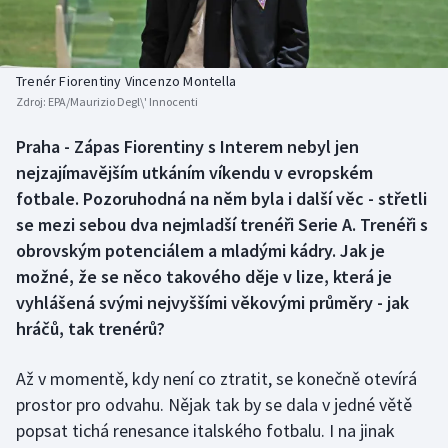
Baseball a softbal
Soutěže
Basketbal
Historické návraty
Trenér Fiorentiny Vincenzo Montella
Zdroj:
EPA/Maurizio Degl\' Innocenti
Biatlon
Aplikace ČT sport
Praha - Zápas Fiorentiny s Interem nebyl jen
Boby a skeleton
AZ kvíz
nejzajímavějším utkáním víkendu v evropském
fotbale. Pozoruhodná na něm byla i další věc - střetli
Box
se mezi sebou dva nejmladší trenéři Serie A. Trenéři s
obrovským potenciálem a mladými kádry. Jak je
Curling
možné, že se něco takového děje v lize, která je
vyhlášená svými nejvyššími věkovými průměry - jak
Dostihy
hráčů, tak trenérů?
Florbal
Až v momentě, kdy není co ztratit, se konečně otevírá
Futsal
prostor pro odvahu. Nějak tak by se dala v jedné větě
popsat tichá renesance italského fotbalu. I na jinak
Golf