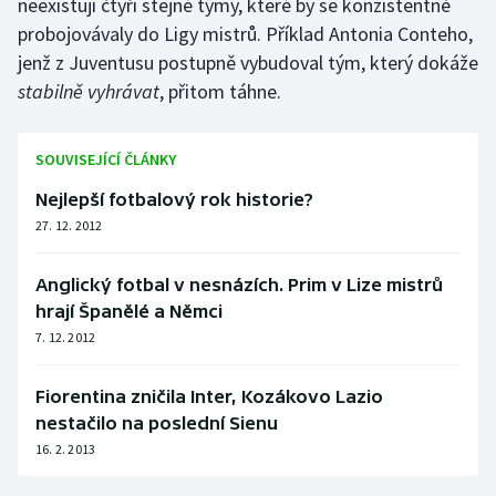
neexistují čtyři stejné týmy, které by se konzistentně
probojovávaly do Ligy mistrů. Příklad Antonia Conteho,
jenž z Juventusu postupně vybudoval tým, který dokáže
stabilně vyhrávat
, přitom táhne.
SOUVISEJÍCÍ ČLÁNKY
Nejlepší fotbalový rok historie?
27. 12. 2012
Anglický fotbal v nesnázích. Prim v Lize mistrů
hrají Španělé a Němci
7. 12. 2012
Fiorentina zničila Inter, Kozákovo Lazio
nestačilo na poslední Sienu
16. 2. 2013