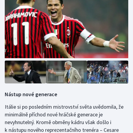
Stolní tenis
Triatlon
Veslování
Vodní slalom
Volejbal
Ostatní
Nástup nové generace
Itálie si po posledním mistrovství světa uvědomila, že
minimálně příchod nové hráčské generace je
nevyhnutelný. Kromě obměny kádru však došlo i
k nástupu nového reprezentačního trenéra – Cesare