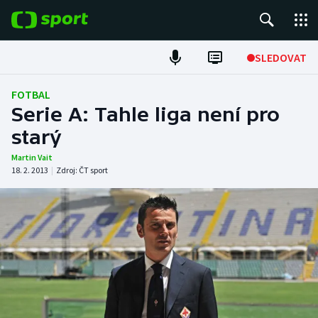
POPULÁRNÍ
SLEDOVAT
Fotbal
FOTBAL
Serie A: Tahle liga není pro
Hokej
starý
Tenis
Martin Vait
18. 2. 2013
|
Zdroj:
ČT sport
Atletika
Cyklistika
DALŠÍ SPORTY
Americký fotbal
NEPŘEHLÉDNĚTE