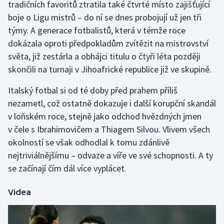
tradičních favoritů ztratila také čtvrté místo zajišťující
Olympijské hry
boje o Ligu mistrů – do ní se dnes probojují už jen tři
týmy. A generace fotbalistů, která v témže roce
Parasport
dokázala oproti předpokladům zvítězit na mistrovství
světa, již zestárla a obhájci titulu o čtyři léta později
Plavání
skončili na turnaji v Jihoafrické republice již ve skupině.
Plážový volejbal
Italský fotbal si od té doby před prahem příliš
nezametl, což ostatně dokazuje i další korupční skandál
Ragby
v loňském roce, stejně jako odchod hvězdných jmen
v čele s Ibrahimovičem a Thiagem Silvou. Vlivem všech
Rychlobruslení
okolností se však odhodlal k tomu zdánlivě
nejtriviálnějšímu – odvaze a víře ve své schopnosti. A ty
Rychlostní kanoistika
se začínají čím dál více vyplácet.
Short track
Videa
Sportovní střelba