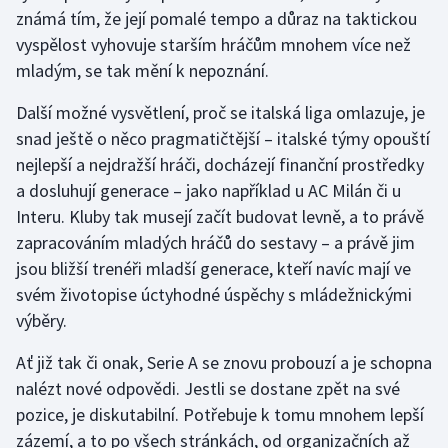
známá tím, že její pomalé tempo a důraz na taktickou
vyspělost vyhovuje starším hráčům mnohem více než
mladým, se tak mění k nepoznání.
Další možné vysvětlení, proč se italská liga omlazuje, je
snad ještě o něco pragmatičtější – italské týmy opouští
nejlepší a nejdražší hráči, docházejí finanční prostředky
a dosluhují generace – jako například u AC Milán či u
Interu. Kluby tak musejí začít budovat levně, a to právě
zapracováním mladých hráčů do sestavy – a právě jim
jsou bližší trenéři mladší generace, kteří navíc mají ve
svém životopise úctyhodné úspěchy s mládežnickými
výběry.
Ať již tak či onak, Serie A se znovu probouzí a je schopna
nalézt nové odpovědi. Jestli se dostane zpět na své
pozice, je diskutabilní. Potřebuje k tomu mnohem lepší
zázemí, a to po všech stránkách, od organizačních až