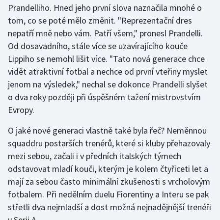
Prandelliho. Hned jeho první slova naznačila mnohé o
tom, co se poté mělo změnit. "Reprezentační dres
nepatří mně nebo vám. Patří všem," pronesl Prandelli.
Od dosavadního, stále více se uzavírajícího kouče
Lippiho se nemohl lišit více. "Tato nová generace chce
vidět atraktivní fotbal a nechce od první vteřiny myslet
jenom na výsledek," nechal se dokonce Prandelli slyšet
o dva roky později při úspěšném tažení mistrovstvím
Evropy.
O jaké nové generaci vlastně také byla řeč? Neměnnou
squaddru postarších trenérů, které si kluby přehazovaly
mezi sebou, začali i v předních italských týmech
odstavovat mladí kouči, kterým je kolem čtyřiceti let a
mají za sebou často minimální zkušenosti s vrcholovým
fotbalem. Při nedělním duelu Fiorentiny a Interu se pak
střetli dva nejmladší a dost možná nejnadějnější trenéři
v Serii A.