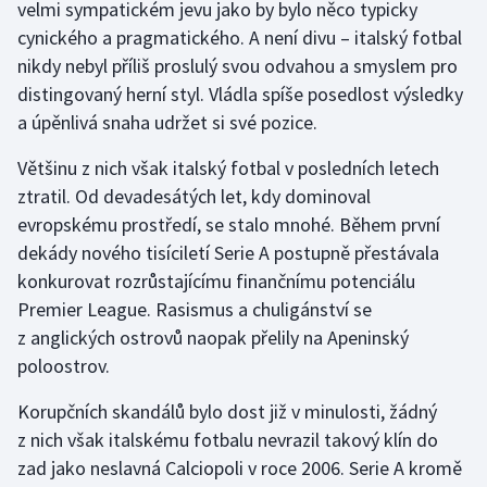
velmi sympatickém jevu jako by bylo něco typicky
cynického a pragmatického. A není divu – italský fotbal
Gymnastika
nikdy nebyl příliš proslulý svou odvahou a smyslem pro
distingovaný herní styl. Vládla spíše posedlost výsledky
Házená
a úpěnlivá snaha udržet si své pozice.
Jezdectví
Většinu z nich však italský fotbal v posledních letech
ztratil. Od devadesátých let, kdy dominoval
Judo
evropskému prostředí, se stalo mnohé. Během první
dekády nového tisíciletí Serie A postupně přestávala
Krasobruslení
konkurovat rozrůstajícímu finančnímu potenciálu
Premier League. Rasismus a chuligánství se
Lezení
z anglických ostrovů naopak přelily na Apeninský
Lyže a snowboard
poloostrov.
Korupčních skandálů bylo dost již v minulosti, žádný
Moderní pětiboj
z nich však italskému fotbalu nevrazil takový klín do
zad jako neslavná Calciopoli v roce 2006. Serie A kromě
Motorsport