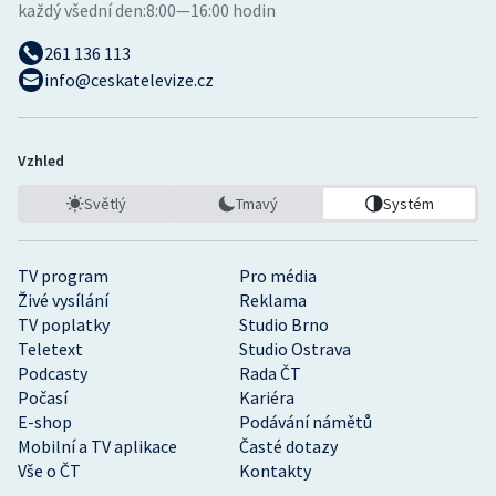
každý všední den:
8:00—16:00 hodin
261 136 113
info@ceskatelevize.cz
Vzhled
Světlý
Tmavý
Systém
TV program
Pro média
Živé vysílání
Reklama
TV poplatky
Studio Brno
Teletext
Studio Ostrava
Podcasty
Rada ČT
Počasí
Kariéra
E-shop
Podávání námětů
Mobilní a TV aplikace
Časté dotazy
Vše o ČT
Kontakty