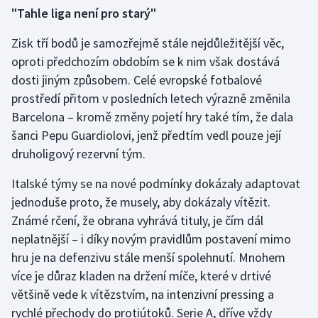
"Tahle liga není pro starý"
Zisk tří bodů je samozřejmě stále nejdůležitější věc,
oproti předchozím obdobím se k nim však dostává
dosti jiným způsobem. Celé evropské fotbalové
prostředí přitom v posledních letech výrazně změnila
Barcelona – kromě změny pojetí hry také tím, že dala
šanci Pepu Guardiolovi, jenž předtím vedl pouze její
druholigový rezervní tým.
Italské týmy se na nové podmínky dokázaly adaptovat
jednoduše proto, že musely, aby dokázaly vítězit.
Známé rčení, že obrana vyhrává tituly, je čím dál
neplatnější – i díky novým pravidlům postavení mimo
hru je na defenzivu stále menší spolehnutí. Mnohem
více je důraz kladen na držení míče, které v drtivé
většině vede k vítězstvím, na intenzivní pressing a
rychlé přechody do protiútoků. Serie A, dříve vždy