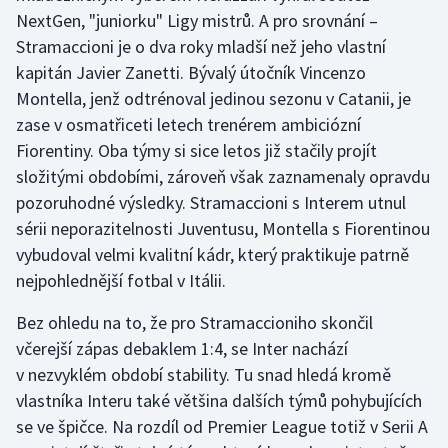
NextGen, "juniorku" Ligy mistrů. A pro srovnání –
Stramaccioni je o dva roky mladší než jeho vlastní
kapitán Javier Zanetti. Bývalý útočník Vincenzo
Montella, jenž odtrénoval jedinou sezonu v Catanii, je
zase v osmatřiceti letech trenérem ambiciózní
Fiorentiny. Oba týmy si sice letos již stačily projít
složitými obdobími, zároveň však zaznamenaly opravdu
pozoruhodné výsledky. Stramaccioni s Interem utnul
sérii neporazitelnosti Juventusu, Montella s Fiorentinou
vybudoval velmi kvalitní kádr, který praktikuje patrně
nejpohlednější fotbal v Itálii.
Bez ohledu na to, že pro Stramaccioniho skončil
včerejší zápas debaklem 1:4, se Inter nachází
v nezvyklém období stability. Tu snad hledá kromě
vlastníka Interu také většina dalších týmů pohybujících
se ve špičce. Na rozdíl od Premier League totiž v Serii A