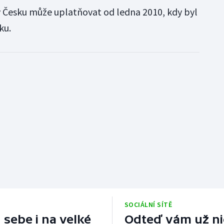
v Česku může uplatňovat od ledna 2010, kdy byl
ku.
SOCIÁLNÍ SÍTĚ
 sebe i na velké
Odteď vám už nic