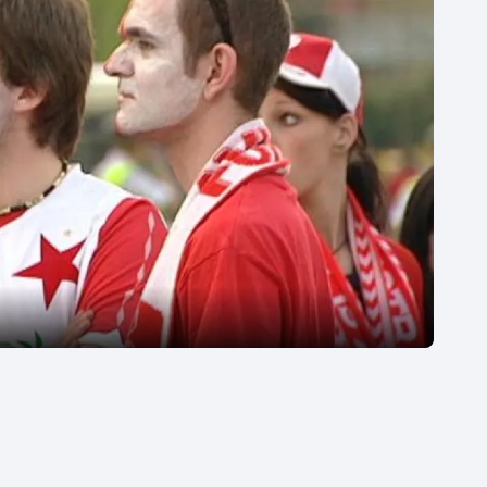
Moderní pětiboj
Triatlon
Motorsport
Veslování
Olympijské hry
Vodní slalom
Parasport
Volejbal
Plavání
Ostatní
Plážový volejbal