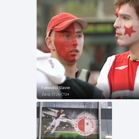
Curling
Dostihy
Florbal
Futsal
Golf
Gymnastika
Fanoušci Slavie
Zdroj:
ČT24/ČT24