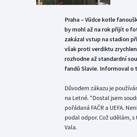
Praha – Vůdce kotle fanoušk
by mohl až na rok přijít o f
zakázal vstup na stadion př
však proti verdiktu zrychle
rozhodne až standardní soud
fandů Slavie. Informoval o 
Důvodem zákazu je používání
na Letné. "Dostal jsem soud
pořádaná FAČR a UEFA. Není
podal odpor. Což udělám, s 
Vala.