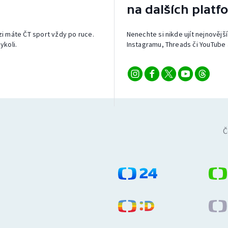
na dalších platf
izi máte ČT sport vždy po ruce.
Nenechte si nikde ujít nejnovější
ykoli.
Instagramu, Threads či YouTube 
Č