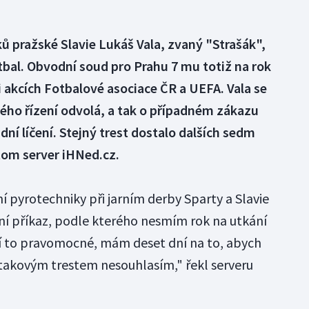
ů pražské Slavie Lukáš Vala, zvaný "Strašák",
otbal. Obvodní soud pro Prahu 7 mu totiž na rok
i akcích Fotbalové asociace ČR a UEFA. Vala se
ného řízení odvolá, a tak o případném zákazu
ní líčení. Stejný trest dostalo dalších sedm
tom server iHNed.cz.
 pyrotechniky při jarním derby Sparty a Slavie
ní příkaz, podle kterého nesmím rok na utkání
 to pravomocné, mám deset dní na to, abych
takovým trestem nesouhlasím," řekl serveru