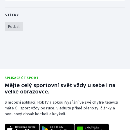
Olympijské hry
ŠTÍTKY
Parasport
Fotbal
Plavání
Plážový volejbal
Ragby
Rychlobruslení
APLIKACE ČT SPORT
Mějte celý sportovní svět vždy u sebe i na
velké obrazovce.
Rychlostní kanoistika
S mobilní aplikací, HbbTV a apkou iVysílání ve své chytré televizi
Short track
máte ČT sport vždy po ruce. Sledujte přímé přenosy, články a
bonusový obsah kdekoli a kdykoli.
Sportovní střelba