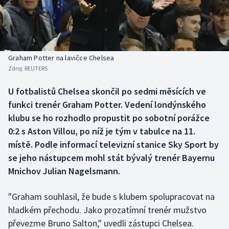
Baseball a softbal
Soutěže
Basketbal
Historické návraty
Biatlon
Aplikace ČT sport
Graham Potter na lavičce Chelsea
Zdroj:
REUTERS
Boby a skeleton
AZ kvíz
U fotbalistů Chelsea skončil po sedmi měsících ve
funkci trenér Graham Potter. Vedení londýnského
Box
klubu se ho rozhodlo propustit po sobotní porážce
Curling
0:2 s Aston Villou, po níž je tým v tabulce na 11.
místě. Podle informací televizní stanice Sky Sport by
Dostihy
se jeho nástupcem mohl stát bývalý trenér Bayernu
Mnichov Julian Nagelsmann.
Florbal
"Graham souhlasil, že bude s klubem spolupracovat na
Futsal
hladkém přechodu. Jako prozatímní trenér mužstvo
převezme Bruno Salton," uvedli zástupci Chelsea.
Golf