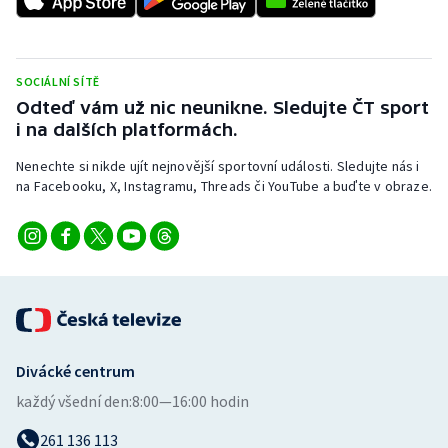
Stolní tenis
Triatlon
SOCIÁLNÍ SÍTĚ
Odteď vám už nic neunikne. Sledujte ČT sport
Veslování
i na dalších platformách.
Vodní slalom
Nenechte si nikde ujít nejnovější sportovní události. Sledujte nás i
na Facebooku, X, Instagramu, Threads či YouTube a buďte v obraze.
Volejbal
Ostatní
Divácké centrum
každý všední den:
8:00—16:00 hodin
261 136 113