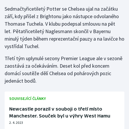
Sedmačtyřicetiletý Potter se Chelsea ujal na začátku
Gymnastika
září, kdy přišel z Brightonu jako nástupce odvolaného
Thomase Tuchela. V klubu podepsal smlouvu na pět
Házená
let. Pětatřicetiletý Naglesmann skončil v Bayernu
minulý týden během reprezentační pauzy a na lavičce ho
Jezdectví
vystřídal Tuchel.
Judo
Třetí tým uplynulé sezony Premier League ale v sezoně
zaostává za očekáváním. Deset kol před koncem
Krasobruslení
domácí soutěže dělí Chelsea od pohárových pozic
jedenáct bodů.
Lezení
Lyže a snowboard
SOUVISEJÍCÍ ČLÁNKY
Newcastle porazil v souboji o třetí místo
Moderní pětiboj
Manchester. Souček byl u výhry West Hamu
2. 4. 2023
Motorsport