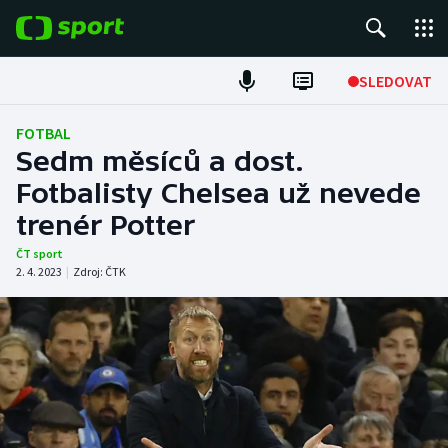
POPULÁRNÍ
SLEDOVAT
Fotbal
FOTBAL
Sedm měsíců a dost.
Hokej
Fotbalisty Chelsea už nevede
trenér Potter
Tenis
ČT sport
Atletika
2. 4. 2023
|
Zdroj:
ČTK
Cyklistika
DALŠÍ SPORTY
Americký fotbal
NEPŘEHLÉDNĚTE