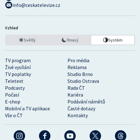
info@ceskatelevize.cz
Vzhled
Světlý
Tmavý
Systém
TV program
Pro média
Živé vysílání
Reklama
TV poplatky
Studio Brno
Teletext
Studio Ostrava
Podcasty
Rada ČT
Počasí
Kariéra
E-shop
Podávání námětů
Mobilní a TV aplikace
Časté dotazy
Vše o ČT
Kontakty