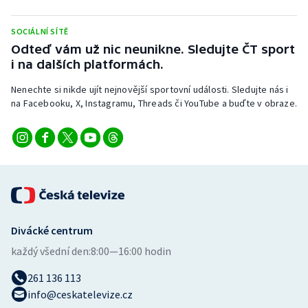
Stolní tenis
SOCIÁLNÍ SÍTĚ
Triatlon
Odteď vám už nic neunikne. Sledujte ČT sport
i na dalších platformách.
Veslování
Nenechte si nikde ujít nejnovější sportovní události. Sledujte nás i
na Facebooku, X, Instagramu, Threads či YouTube a buďte v obraze.
Vodní slalom
Volejbal
Ostatní
Divácké centrum
každý všední den:
8:00—16:00 hodin
261 136 113
info@ceskatelevize.cz