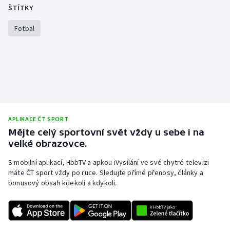
ŠTÍTKY
Olympijské hry
Fotbal
Parasport
Plavání
Plážový volejbal
Ragby
APLIKACE ČT SPORT
Mějte celý sportovní svět vždy u sebe i na
Rychlobruslení
velké obrazovce.
S mobilní aplikací, HbbTV a apkou iVysílání ve své chytré televizi
Rychlostní kanoistika
máte ČT sport vždy po ruce. Sledujte přímé přenosy, články a
bonusový obsah kdekoli a kdykoli.
Short track
Sportovní střelba