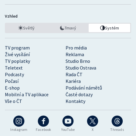
Vzhled
Světlý
Tmavý
Systém
TV program
Pro média
Živé vysílání
Reklama
TV poplatky
Studio Brno
Teletext
Studio Ostrava
Podcasty
Rada ČT
Počasí
Kariéra
E-shop
Podávání námětů
Mobilní a TV aplikace
Časté dotazy
Vše o ČT
Kontakty
Instagram
Facebook
YouTube
X
Threads