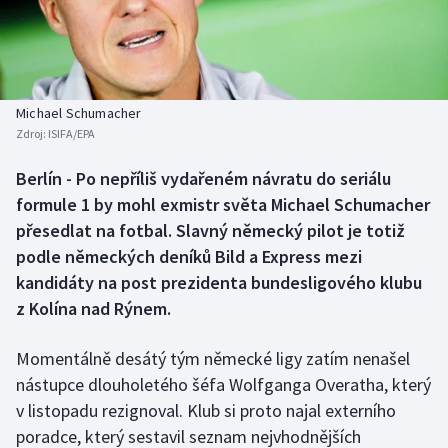
Baseball a softbal
Soutěže
Basketbal
Historické návraty
Biatlon
Aplikace ČT sport
Michael Schumacher
Zdroj:
ISIFA/EPA
Boby a skeleton
AZ kvíz
Berlín - Po nepříliš vydařeném návratu do seriálu
formule 1 by mohl exmistr světa Michael Schumacher
Box
přesedlat na fotbal. Slavný německý pilot je totiž
Curling
podle německých deníků Bild a Express mezi
kandidáty na post prezidenta bundesligového klubu
Dostihy
z Kolína nad Rýnem.
Florbal
Momentálně desátý tým německé ligy zatím nenašel
nástupce dlouholetého šéfa Wolfganga Overatha, který
Futsal
v listopadu rezignoval. Klub si proto najal externího
poradce, který sestavil seznam nejvhodnějších
Golf