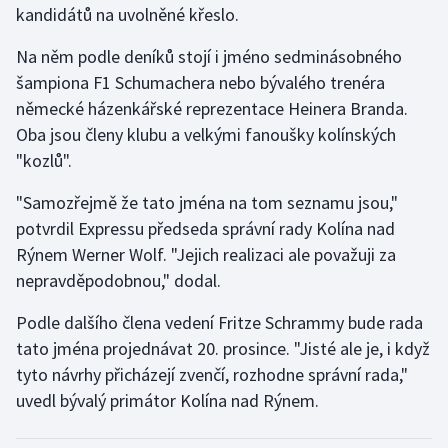
kandidátů na uvolněné křeslo.
Gymnastika
Na něm podle deníků stojí i jméno sedminásobného
šampiona F1 Schumachera nebo bývalého trenéra
Házená
německé házenkářské reprezentace Heinera Branda.
Oba jsou členy klubu a velkými fanoušky kolínských
Jezdectví
"kozlů".
Judo
"Samozřejmě že tato jména na tom seznamu jsou,"
potvrdil Expressu předseda správní rady Kolína nad
Krasobruslení
Rýnem Werner Wolf. "Jejich realizaci ale považuji za
nepravděpodobnou," dodal.
Lezení
Podle dalšího člena vedení Fritze Schrammy bude rada
Lyže a snowboard
tato jména projednávat 20. prosince. "Jisté ale je, i když
tyto návrhy přicházejí zvenčí, rozhodne správní rada,"
Moderní pětiboj
uvedl bývalý primátor Kolína nad Rýnem.
Motorsport