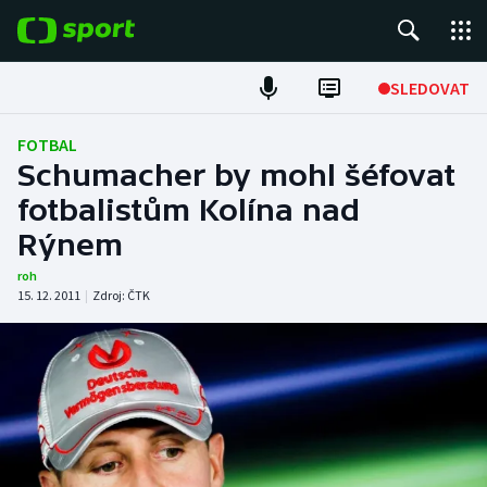
POPULÁRNÍ
SLEDOVAT
Fotbal
FOTBAL
Schumacher by mohl šéfovat
Hokej
fotbalistům Kolína nad
Rýnem
Tenis
roh
Atletika
15. 12. 2011
|
Zdroj:
ČTK
Cyklistika
DALŠÍ SPORTY
Americký fotbal
NEPŘEHLÉDNĚTE