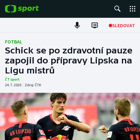
POPULÁRNÍ
SLEDOVAT
Fotbal
FOTBAL
Schick se po zdravotní pauze
Hokej
zapojil do přípravy Lipska na
Ligu mistrů
Tenis
ČT sport
Atletika
24. 7. 2020
|
Zdroj:
ČTK
Cyklistika
DALŠÍ SPORTY
Americký fotbal
NEPŘEHLÉDNĚTE