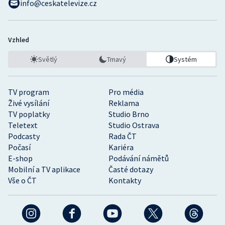
info@ceskatelevize.cz
Vzhled
Světlý
Tmavý
Systém
TV program
Pro média
Živé vysílání
Reklama
TV poplatky
Studio Brno
Teletext
Studio Ostrava
Podcasty
Rada ČT
Počasí
Kariéra
E-shop
Podávání námětů
Mobilní a TV aplikace
Časté dotazy
Vše o ČT
Kontakty