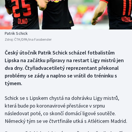
Baseball a softbal
Soutěže
Basketbal
Historické návraty
Biatlon
Aplikace ČT sport
Patrik Schick
Zdroj:
ČTK/DPA/Ina Fassbender
Boby a skeleton
AZ kvíz
Český útočník Patrik Schick scházel fotbalistům
Lipska na začátku přípravy na restart Ligy mistrů jen
Box
dva dny. Čtyřiadvacetiletý reprezentant překonal
Curling
problémy se zády a naplno se vrátil do tréninku s
týmem.
Dostihy
Schick se s Lipskem chystá na dohrávku Ligy mistrů,
Florbal
která bude po koronavirové přestávce v srpnu
následovat poté, co skončí domácí ligové soutěže.
Futsal
Německý tým se ve čtvrtfinále utká s Atléticem Madrid.
Golf