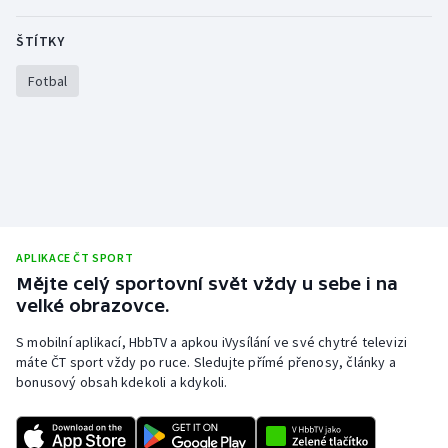
Olympijské hry
ŠTÍTKY
Parasport
Fotbal
Plavání
Plážový volejbal
Ragby
APLIKACE ČT SPORT
Rychlobruslení
Mějte celý sportovní svět vždy u sebe i na
velké obrazovce.
Rychlostní kanoistika
S mobilní aplikací, HbbTV a apkou iVysílání ve své chytré televizi
máte ČT sport vždy po ruce. Sledujte přímé přenosy, články a
Short track
bonusový obsah kdekoli a kdykoli.
Sportovní střelba