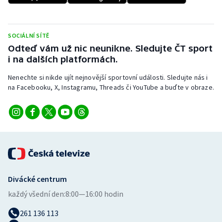
Stolní tenis
Triatlon
SOCIÁLNÍ SÍTĚ
Odteď vám už nic neunikne. Sledujte ČT sport
Veslování
i na dalších platformách.
Nenechte si nikde ujít nejnovější sportovní události. Sledujte nás i
Vodní slalom
na Facebooku, X, Instagramu, Threads či YouTube a buďte v obraze.
Volejbal
Ostatní
Divácké centrum
každý všední den:
8:00—16:00 hodin
261 136 113