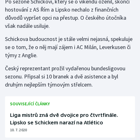
Po sezoně Schickovi, který se o víkendu oženil, skončí
hostování z AS Řím a Lipsko nechalo z finančních
Gymnastika
důvodů vypršet opci na přestup. O českého útočníka
však nadále usiluje.
Házená
Schickova budoucnost je stále velmi nejasná, spekuluje
Jezdectví
se o tom, že o něj mají zájem i AC Milán, Leverkusen či
týmy z Anglie.
Judo
Český reprezentant prožil vydařenou bundesligovou
Krasobruslení
sezonu. Připsal si 10 branek a dvě asistence a byl
druhým nejlepším týmovým střelcem.
Lezení
SOUVISEJÍCÍ ČLÁNKY
Lyže a snowboard
Liga mistrů zná dvě dvojice pro čtvrtfinále.
Moderní pětiboj
Lipsko se Schickem narazí na Atlético
10. 7. 2020
Motorsport